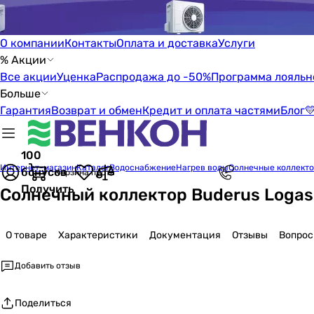
О компании
Контакты
Оплата и доставка
Услуги
% Акции
Все акции
Уценка
Распродажа до -50%
Программа лояльн
Больше
Гарантия
Возврат и обмен
Кредит и оплата частями
Блог

100
Интернет-магазин
Каталог
Водоснабжение
Нагрев воды
Солнечные коллект
бонусов
Корзина пуста
Получить
Солнечный коллектор Buderus Logaso
О товаре
Характеристики
Документация
Отзывы
Вопро
Добавить отзыв
Поделиться