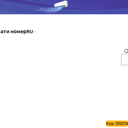
ати номер
RU
Код:
125276