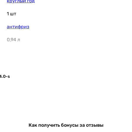
круглый год
1 шт
антифриз
0,94 л
77 %
6 бар
4.0-s
2.19 м², 2.18 м²
2.25 м²
3.22 %
Германия
Как получить бонусы за отзывы