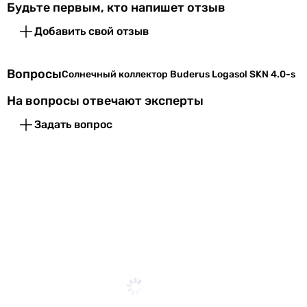
Физические характеристики
Будьте первым, кто напишет отзыв
Ширина
Добавить свой отзыв
Глубина
Вопросы
Солнечный коллектор Buderus Logasol SKN 4.0-s
Вес
На вопросы отвечают эксперты
Задать вопрос
Увидели ошибку в описании или характеристиках? Соо
Характеристики, комплектация и фотографии Buderus Logas
ответственности за изменения, внесенные производителе