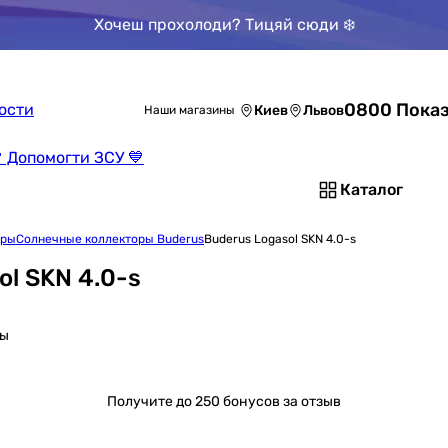
Хочеш прохолоди? Тицяй сюди ❄️
0800 Показ
ости
Киев
Львов
Наши магазины
 Допомогти ЗСУ 💙
Каталог
оры
Солнечные коллекторы Buderus
Buderus Logasol SKN 4.0-s
l SKN 4.0-s
сы
Получите
до 250 бонусов за отзыв