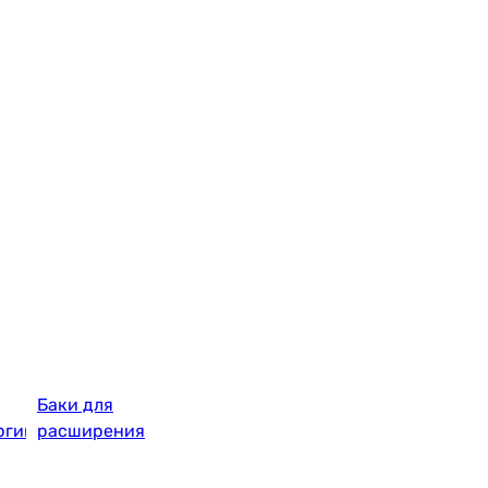
Баки для
ргии
расширения