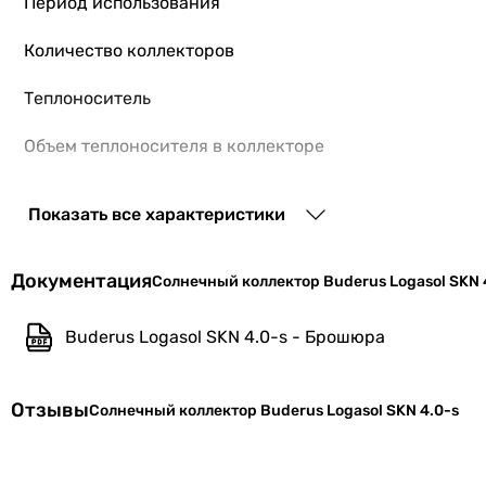
Период использования
Количество коллекторов
Теплоноситель
Объем теплоносителя в коллекторе
КПД
Показать все характеристики
Максимальное давление
Документация
Солнечный коллектор Buderus Logasol SKN 
Площадь абсорбера
Апертурная площадь
Buderus Logasol SKN 4.0-s - Брошюра
Коэф. отражения зеркала p
Отзывы
Солнечный коллектор Buderus Logasol SKN 4.0-s
Производство