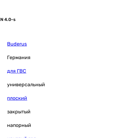
N 4.0-s
Buderus
Германия
для ГВС
универсальный
плоский
закрытый
напорный