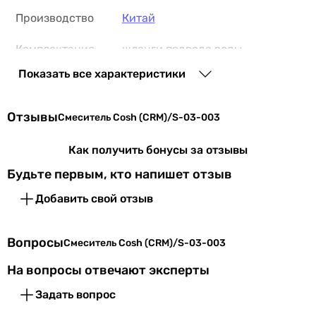
Производство
Китай
Комплектация
шланги подвода воды
изделия
Показать все характеристики
Физические характеристики
Отзывы
Смеситель Cosh (CRM)/S-03-003
Цвет
хром
Как получить бонусы за отзывы
Длина излива
215 мм
Будьте первым, кто напишет отзыв
Гарантия
Добавить свой отзыв
Гарантия
36 мес.
Вопросы
Смеситель Cosh (CRM)/S-03-003
Увидели ошибку в описании или характеристиках?
На вопросы отвечают эксперты
Сообщите нам об этом!
Задать вопрос
Сообщить об ошибке