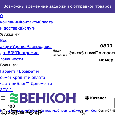
Возможны временные задержки с отправкой товаров
О
компании
Контакты
Оплата
и доставка
Услуги
% Акции
Все
0800
акции
Уценка
Распродажа
Наши
Показат
до -50%
Программа
Киев
Львов
магазины
лояльности
номер
Больше
Гарантия
Возврат и
обмен
Кредит и оплата
частями
Блог
💛 Допомогти
ЗСУ 💙
Каталог
100
Интернет-магазин
Каталог
Сантехника
Смесители
Смесители Cosh
Cosh (CRM
бонусов
Корзина пуста