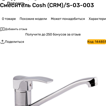
Получить
Смеситель Cosh (CRM)/S-03-003
О товаре
Похожие модели
Может понадобиться
Характер
Добавить отзыв
Получите
до 250 бонусов за отзыв
Поделиться
Код:
144851