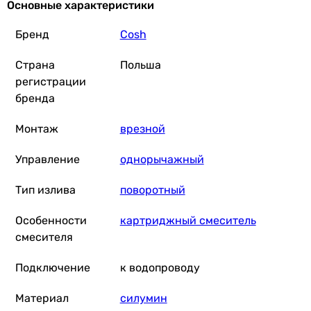
Основные характеристики
Физические характеристики
Цвет
Бренд
Cosh
хром
хром
Страна
Польша
Длина излива
регистрации
215 мм
бренда
215 мм
Высота
Монтаж
врезной
-
375 мм
Управление
однорычажный
Гарантия
Тип излива
поворотный
Гарантия
36 мес.
Особенности
картриджный смеситель
60 мес.
смесителя
Подключение
к водопроводу
Материал
силумин