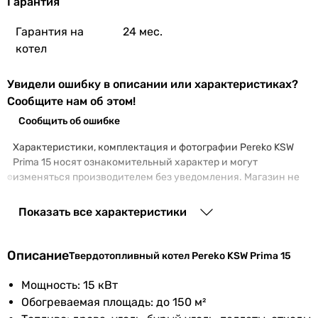
Гарантия
Гарантия на
24 мес.
котел
Увидели ошибку в описании или характеристиках?
Сообщите нам об этом!
Сообщить об ошибке
Характеристики, комплектация и фотографии Pereko KSW
Prima 15 носят ознакомительный характер и могут
изменяться производителем без уведомления. Магазин не
несет ответственности за изменения, внесенные
производителем.
Показать все характеристики
Описание
Твердотопливный котел Pereko KSW Prima 15
Мощность: 15 кВт
Обогреваемая площадь: до 150 м²