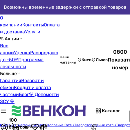
Возможны временные задержки с отправкой товаров
О
компании
Контакты
Оплата
и доставка
Услуги
% Акции
Все
0800
акции
Уценка
Распродажа
Наши
Показат
до -50%
Программа
Киев
Львов
магазины
лояльности
номер
Больше
Гарантия
Возврат и
обмен
Кредит и оплата
частями
Блог
💛 Допомогти
ЗСУ 💙
Каталог
100
Интернет-магазин
Каталог
Отопление
Котлы
Твердотопливные котлы
Твердот
бонусов
Корзина пуста