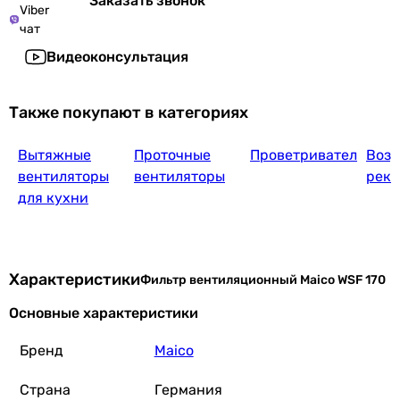
Заказать звонок
Viber
чат
Видеоконсультация
Также покупают в категориях
Вытяжные
Проточные
Проветриватели
Воз
вентиляторы
вентиляторы
реку
для кухни
Характеристики
Фильтр вентиляционный Maico WSF 170
Основные характеристики
Бренд
Maico
Страна
Германия