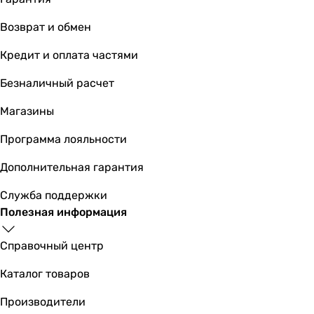
0.15 кг
-
Возврат и обмен
Габариты в упаковке
Ширина в упаковке
Кредит и оплата частями
-
Безналичный расчет
580 мм
-
Магазины
-
Высота в упаковке
Программа лояльности
-
Дополнительная гарантия
200 мм
-
Служба поддержки
-
Полезная информация
Глубина в упаковке
-
Справочный центр
53 мм
-
Каталог товаров
-
Производители
Вес в упаковке