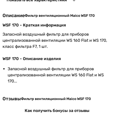
EAN
4012799932710
Описание
Фильтр вентиляционный Maico WSF 170
Физические характеристики
WSF 170 - Краткая информация
Ширина
300 мм
Запасной воздушный фильтр для приборов
Высота
173 мм
централизованной вентиляции WS 160 Flat и WS 170,
класс фильтра F7, 1 шт.
Глубина
50 мм
WSF 170 - Описание изделия
Вес
0.24 кг
Запасной воздушный фильтр для приборов
Увидели ошибку в описании или характеристиках?
централизованной вентиляции WS 160 Flat и WS
Сообщите нам об этом!
170...
Сообщить об ошибке
Характеристики, комплектация и фотографии Maico WSF 170
Отзывы
Фильтр вентиляционный Maico WSF 170
носят ознакомительный характер и могут изменяться
производителем без уведомления. Магазин не несет
Как получить бонусы за отзывы
ответственности за изменения, внесенные