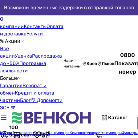
Возможны временные задержки с отправкой товаров
О
компании
Контакты
Оплата
и доставка
Услуги
% Акции
Все
0800
акции
Уценка
Распродажа
Наши
Показат
до -50%
Программа
Киев
Львов
магазины
лояльности
номер
Больше
Гарантия
Возврат и
обмен
Кредит и оплата
частями
Блог
💛 Допомогти
ЗСУ 💙
Каталог
100
Интернет-магазин
Каталог
Вентиляция
Комплектующие вентиляции
Фильтры
бонусов
Корзина пуста