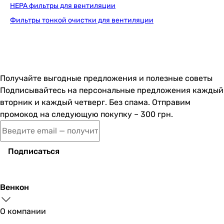
кассетный
HEPA фильтры для вентиляции
кассетный
Фильтры тонкой очистки для вентиляции
кассетный
Тонкость очистки воздуха
тонкая
тонкая
тонкая
Получайте выгодные предложения и полезные советы
тонкая
Подписывайтесь на персональные предложения каждый
Класс фильтра
вторник и каждый четверг. Без спама. Отправим
F7
промокод на следующую покупку – 300 грн.
F7
F7
F7
Подписаться
Количество фильтров
1 шт
1 шт
Венкон
1 шт
-
О компании
Физические характеристики