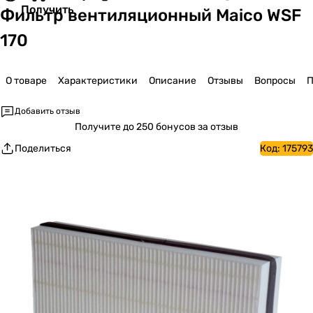
Получить
Фильтр вентиляционный Maico WSF
170
О товаре
Характеристики
Описание
Отзывы
Вопросы
П
Добавить отзыв
Получите
до 250 бонусов за отзыв
Поделиться
Код:
175793