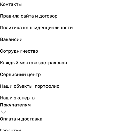
Контакты
Ширина
300 мм
Правила сайта и договор
506 мм
320 мм
Политика конфиденциальности
500 мм
Вакансии
Высота
173 мм
Сотрудничество
164 мм
245 мм
Каждый монтаж застрахован
214 мм
Сервисный центр
Глубина
50 мм
Наши объекты, портфолио
48 мм
50 мм
Наши эксперты
48 мм
Покупателям
Вес
0.24 кг
Оплата и доставка
0.26 кг
Гарантия