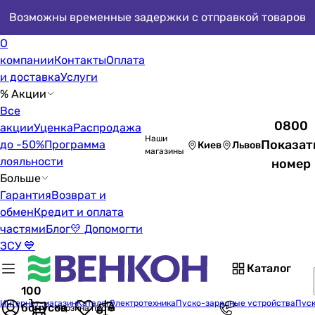
Возможны временные задержки с отправкой товаров
О
компании
Контакты
Оплата
и доставка
Услуги
% Акции
Все
0800
акции
Уценка
Распродажа
Наши
Показат
до -50%
Программа
Киев
Львов
магазины
лояльности
номер
Больше
Гарантия
Возврат и
обмен
Кредит и оплата
частями
Блог
💛 Допомогти
ЗСУ 💙
Каталог
100
Интернет-магазин
Каталог
Электротехника
Пуско-зарядные устройства
Пуск
бонусов
Корзина пуста