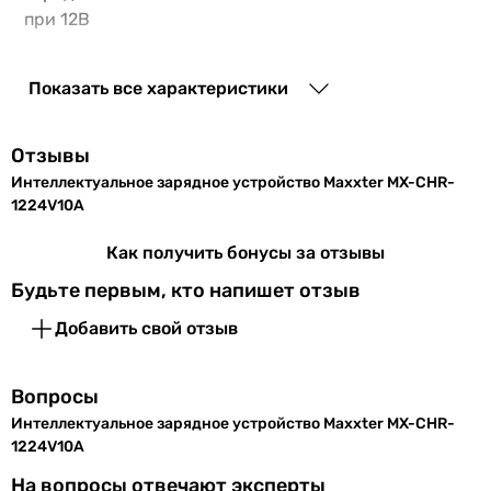
при 12В
Ток
5 А
Показать все характеристики
заряда
при 24В
Отзывы
Тип
литий-железо-фосфатный
Интеллектуальное зарядное устройство Maxxter MX-CHR-
заряжаемых
(LiFePO4), свинцово-кислотный
1224V10A
АКБ
(AGM)
Как получить бонусы за отзывы
Количество
7 шт
Будьте первым, кто напишет отзыв
стадий зарядки
Добавить свой отзыв
Индикация
дисплей
зарядки
Вопросы
АКБ
Интеллектуальное зарядное устройство Maxxter MX-CHR-
Потребляемая
140 Вт
1224V10A
мощность
На вопросы отвечают эксперты