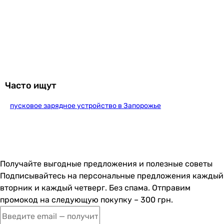
Гарантия
Гарантия
12 мес.
Увидели ошибку в описании или характеристиках?
Сообщите нам об этом!
Часто ищут
Сообщить об ошибке
пусковое зарядное устройство в Запорожье
Характеристики, комплектация и фотографии Maxxter MX-
CHR-1224V10A носят ознакомительный характер и могут
изменяться производителем без уведомления. Магазин не
несет ответственности за изменения, внесенные
производителем.
Получайте выгодные предложения и полезные советы
Подписывайтесь на персональные предложения каждый
вторник и каждый четверг. Без спама. Отправим
промокод на следующую покупку – 300 грн.