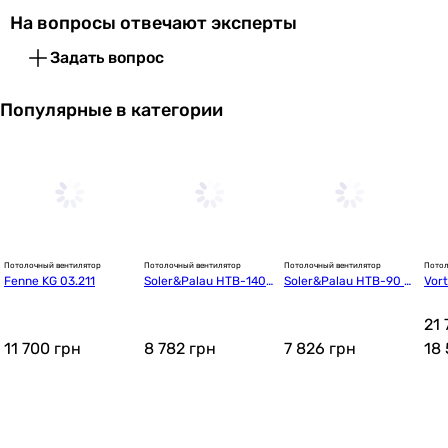
На вопросы отвечают эксперты
Задать вопрос
Популярные в категории
Потолочный вентилятор
Потолочный вентилятор
Потолочный вентилятор
Потол
Fenne KG 03.211
Soler&Palau HTB-140
Soler&Palau HTB-90 R
Vort
 RC
C
 120
21 
11 700
грн
8 782
грн
7 826
грн
18