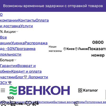
Возможны временные задержки с отправкой товаров
О
компании
Контакты
Оплата
и доставка
Услуги
% Акции
Все
0800
акции
Уценка
Распродажа
Наши
Показат
до -50%
Программа
Киев
Львов
магазины
лояльности
номер
Больше
Гарантия
Возврат и
обмен
Кредит и оплата
частями
Блог
💛 Допомогти
ЗСУ 💙
Каталог
100
Интернет-магазин
Каталог
Вентиляция
Бытовые вентиляторы
Потолочные в
бонусов
Корзина пуста