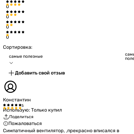
0
0
0
0
Сортировка:
сам
самые полезные
пол
Добавить свой отзыв
Константин
Использую: Только купил
Поделиться
Пожаловаться
Симпатичный вентилятор, ,прекрасно вписался в