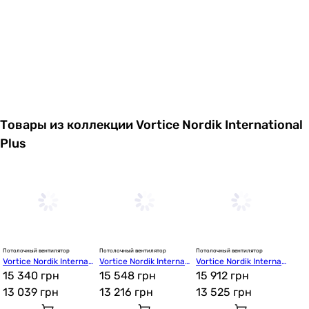
Товары из коллекции Vortice Nordik International
Plus
Потолочный вентилятор
Потолочный вентилятор
Потолочный вентилятор
Vortice Nordik Internati
Vortice Nordik Internati
Vortice Nordik Internati
onal Plus 120/48
15 340 грн
onal Plus 140/56
15 548 грн
onal Plus 160/60
15 912 грн
13 039
грн
13 216
грн
13 525
грн