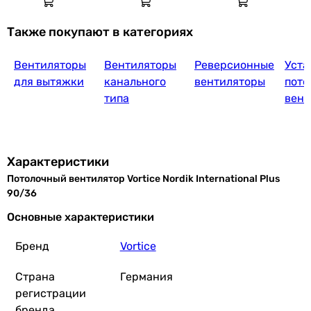
Также покупают в категориях
Вентиляторы
Вентиляторы
Реверсионные
Уста
для вытяжки
канального
вентиляторы
пото
типа
вент
Характеристики
Потолочный вентилятор Vortice Nordik International Plus
90/36
Основные характеристики
Бренд
Vortice
Страна
Германия
регистрации
бренда