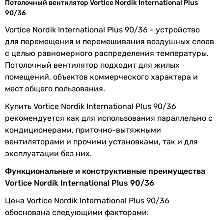
Потолочный вентилятор Vortice Nordik International Plus
вентилятора
90/36
Vortice Nordik International Plus 90/36 - устройство
Вес
5.5 кг
для перемещения и перемешивания воздушных слоев
с целью равномерного распределения температуры.
Ширина
914 мм
Потолочный вентилятор подходит для жилых
Высота
495 мм
помещений, объектов коммерческого характера и
мест общего пользования.
Цвет
белый
Купить Vortice Nordik International Plus 90/36
рекомендуется как для использования параллельно с
Гарантия
кондиционерами, приточно-вытяжными
вентиляторами и прочими установками, так и для
Гарантия
24 мес.
эксплуатации без них.
Увидели ошибку в описании или характеристиках?
Функциональные и конструктивные преимущества
Сообщите нам об этом!
Vortice Nordik International Plus 90/36
Сообщить об ошибке
Цена Vortice Nordik International Plus 90/36
Характеристики, комплектация и фотографии Vortice Nordik
обоснована следующими факторами: