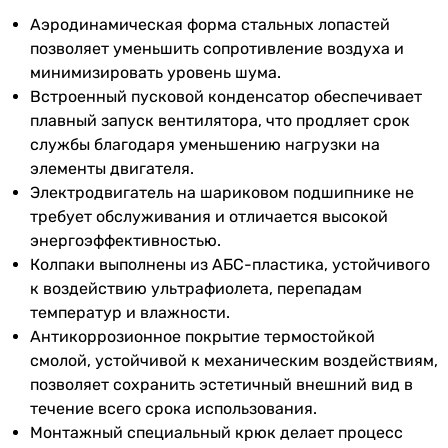
International Plus 90/36 носят ознакомительный характер и
могут изменяться производителем без уведомления.
Аэродинамическая форма стальных лопастей
Магазин не несет ответственности за изменения,
позволяет уменьшить сопротивление воздуха и
внесенные производителем.
минимизировать уровень шума.
Встроенный пусковой конденсатор обеспечивает
плавный запуск вентилятора, что продляет срок
службы благодаря уменьшению нагрузки на
элементы двигателя.
Электродвигатель на шариковом подшипнике не
требует обслуживания и отличается высокой
энергоэффективностью.
Колпаки выполнены из АБС-пластика, устойчивого
к воздействию ультрафиолета, перепадам
температур и влажности.
Антикоррозионное покрытие термостойкой
смолой, устойчивой к механическим воздействиям,
позволяет сохранить эстетичный внешний вид в
течение всего срока использования.
Монтажный специальный крюк делает процесс