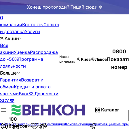
Хочеш прохолоди? Тицяй сюди ❄️
О
компании
Контакты
Оплата
и доставка
Услуги
% Акции
Все
0800
акции
Уценка
Распродажа
Наши
Показат
до -50%
Программа
Киев
Львов
магазины
лояльности
номер
Больше
Гарантия
Возврат и
обмен
Кредит и оплата
частями
Блог
💛 Допомогти
ЗСУ 💙
Каталог
100
Интернет-магазин
Каталог
Вентиляция
Комплектующие вентиляции
Фильтры
бонусов
Корзина пуста