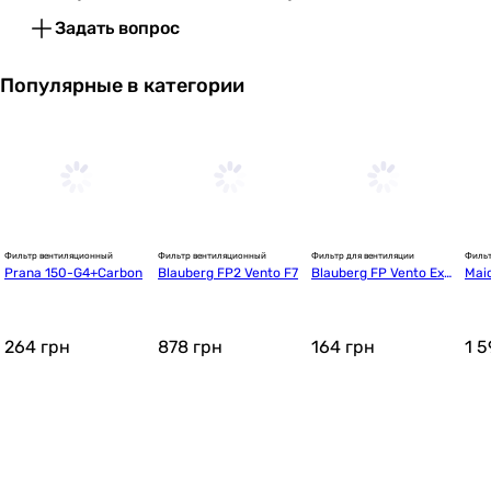
Задать вопрос
Популярные в категории
Фильтр вентиляционный
Фильтр вентиляционный
Фильтр для вентиляции
Фильт
Prana 150-G4+Carbon
Blauberg FP2 Vento F7
Blauberg FP Vento Exp
Mai
ert A50 G3
264
грн
878
грн
164
грн
1 