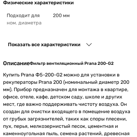
Физические характеристики
Подходит для
200 мм
ном. диаметра
Увидели ошибку в описании или характеристиках?
Показать все характеристики
Сообщите нам об этом!
Сообщить об ошибке
Описание
Фильтр вентиляционный Prana 200-G2
Характеристики, комплектация и фотографии Prana 200-G2
носят ознакомительный характер и могут изменяться
Купить Prana Ф5-200-G2 можно для установки в
производителем без уведомления. Магазин не несет
рекуператоры Prana 200 (номинальный диаметр 200
ответственности за изменения, внесенные
мм). Прибор предназначен для монтажа в квартире,
производителем.
офисе, отеле, кафе, детском саду, школе и других
мест, где важно поддерживать чистоту воздуха. Он
создан для очистки входящего в помещение воздуха
от грубых загрязнителей, таких как споры плесени,
пух, перья, мелкозернистый песок, цементная и
каменноугольная пыль, семена растений, древесная