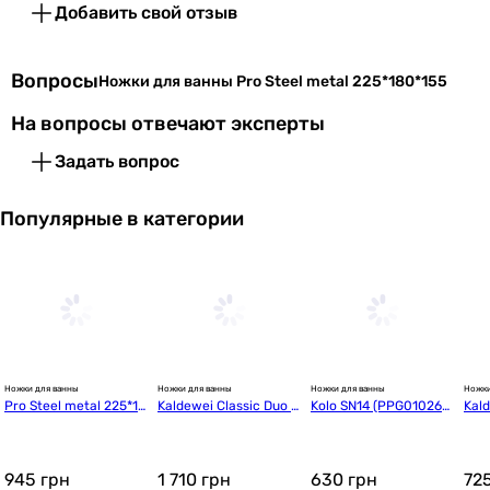
Добавить свой отзыв
Вопросы
Ножки для ванны Pro Steel metal 225*180*155
На вопросы отвечают эксперты
Задать вопрос
Популярные в категории
Ножки для ванны
Ножки для ванны
Ножки для ванны
Ножки
Pro Steel metal 225*18
Kaldewei Classic Duo M
Kolo SN14 (PPG010260
Kal
0*155
od.5030 для ванной ш
0)
021
ириной до 90 см (5814
70000000)
945
грн
1 710
грн
630
грн
72