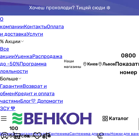
Хочеш прохолоди? Тицяй сюди ❄️
О
компании
Контакты
Оплата
и доставка
Услуги
% Акции
Все
0800
акции
Уценка
Распродажа
Наши
Показат
до -50%
Программа
Киев
Львов
магазины
лояльности
номер
Больше
Гарантия
Возврат и
обмен
Кредит и оплата
частями
Блог
💛 Допомогти
ЗСУ 💙
Каталог
100
Интернет-магазин
Каталог
Сантехника
Сантехника для ванны
Ножки для ван
бонусов
Корзина пуста