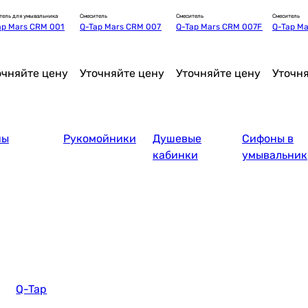
тель для умывальника
Смеситель
Смеситель
Смеситель
ap Mars CRM 001
Q-Tap Mars CRM 007
Q-Tap Mars CRM 007F
Q-Tap M
очняйте цену
Уточняйте цену
Уточняйте цену
Уточн
ны
Рукомойники
Душевые
Сифоны в
кабинки
умывальник
Q-Tap