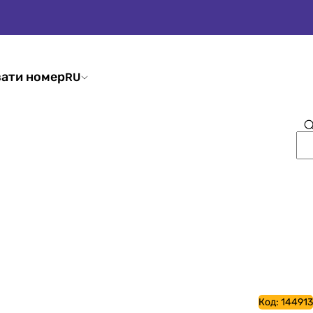
ати номер
RU
Код:
144913