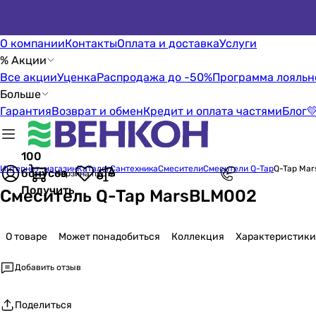
О компании
Контакты
Оплата и доставка
Услуги
% Акции
Все акции
Уценка
Распродажа до -50%
Программа лояльн
Больше
Гарантия
Возврат и обмен
Кредит и оплата частями
Блог

100
Интернет-магазин
Каталог
Сантехника
Смесители
Смесители Q-Tap
Q-Tap Ma
бонусов
Корзина пуста
Получить
Смеситель Q-Tap MarsBLM002
О товаре
Может понадобиться
Коллекция
Характеристики
Добавить отзыв
Поделиться