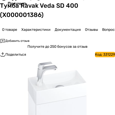
Получить
Тумба Ravak Veda SD 400
(X000001386)
О товаре
Характеристики
Документация
Отзывы
Вопро
Добавить отзыв
Получите
до 250 бонусов за отзыв
Поделиться
Код:
331229