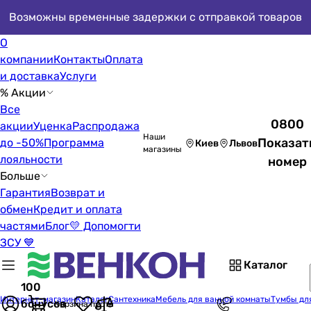
Возможны временные задержки с отправкой товаров
О
компании
Контакты
Оплата
и доставка
Услуги
% Акции
Все
0800
акции
Уценка
Распродажа
Наши
Показат
до -50%
Программа
Киев
Львов
магазины
лояльности
номер
Больше
Гарантия
Возврат и
обмен
Кредит и оплата
частями
Блог
💛 Допомогти
ЗСУ 💙
Каталог
100
Интернет-магазин
Каталог
Сантехника
Мебель для ванной комнаты
Тумбы дл
бонусов
Корзина пуста