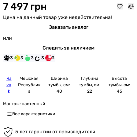
7 497 грн
Цена на данный товар уже недействительна!
Заказать аналог
или
Следить за наличием
3
3
3
3
3
Ra
Чешская
Ширина
Глубина
Высота
va
Республик
тумбы, см:
тумбы, см:
тумбы, см:
k
а
40
22
45
Монтаж:
настенный
Все характеристики
5 лет гарантии от производителя