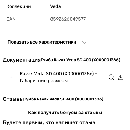
Коллекции
Veda
EAN
8592626049577
Физические характеристики
Показать все характеристики
Ширина тумбы
40 см
Глубина тумбы
22 см
Документация
Тумба Ravak Veda SD 400 (X000001386)
Высота тумбы
45 см
Ravak Veda SD 400 (X000001386) -
Габаритные размеры
Цвет тумбы
белый
Вес
13 кг
Отзывы
Тумба Ravak Veda SD 400 (X000001386)
Габариты в упаковке
Как получить бонусы за отзывы
Будьте первым, кто напишет отзыв
Ширина в
240 мм