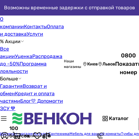
Возможны временные задержки с отправкой товаров
О
компании
Контакты
Оплата
и доставка
Услуги
% Акции
Все
0800
акции
Уценка
Распродажа
Наши
Показат
до -50%
Программа
Киев
Львов
магазины
лояльности
номер
Больше
Гарантия
Возврат и
обмен
Кредит и оплата
частями
Блог
💛 Допомогти
ЗСУ 💙
Каталог
100
Интернет-магазин
Каталог
Сантехника
Мебель для ванной комнаты
Тумбы дл
бонусов
Корзина пуста