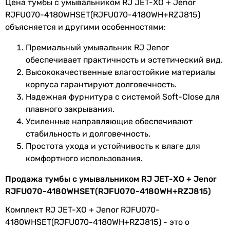
Цена тумбы с умывальником RJ JET-ХО + Jenor
RJFU070-4180WHSET(RJFU070-4180WH+RZJ815)
объясняется и другими особенностями:
Премиальный умывальник RJ Jenor
обеспечивает практичность и эстетический вид.
Высококачественные влагостойкие материалы
корпуса гарантируют долговечность.
Надежная фурнитура с системой Soft-Close для
плавного закрывания.
Усиленные направляющие обеспечивают
стабильность и долговечность.
Простота ухода и устойчивость к влаге для
комфортного использования.
Продажа тумбы с умывальником RJ JET-ХО + Jenor
RJFU070-4180WHSET(RJFU070-4180WH+RZJ815)
Комплект RJ JET-ХО + Jenor RJFU070-
4180WHSET(RJFU070-4180WH+RZJ815) - это о