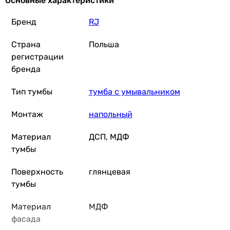
выдвижные ящики, распашные
Основные характеристики
Количество отделений
Бренд
RJ
2 шт
3 шт
Страна
Польша
Материал умывальника
регистрации
керамика
бренда
керамика
Форма умывальника
Тип тумбы
тумба с умывальником
прямоугольная
прямоугольная
Монтаж
напольный
Производство
Польша
Материал
ДСП, МДФ
Польша
тумбы
Комплектация
Поверхность
глянцевая
ножки, раковина, тумба
тумбы
ножки, раковина, тумба
Физические характеристики
Материал
МДФ
Ширина тумбы
фасада
80 см