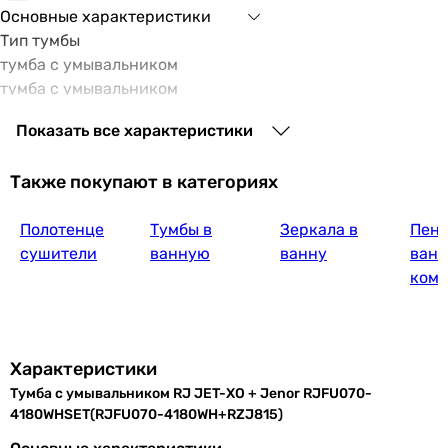
Основные характеристики
Тип тумбы
тумба с умывальником
тумба с умывальником
Монтаж
Показать все характеристики
напольный
напольный
Также покупают в категориях
Материал тумбы
ДСП, МДФ
Полотенце
Тумбы в
Зеркала в
Пена
ДСП, МДФ
сушители
ванную
ванну
ванн
Поверхность тумбы
ком
глянцевая
глянцевая
Материал фасада
МДФ
Характеристики
МДФ
Тумба с умывальником RJ JET-ХО + Jenor RJFU070-
Открытие тумбы
4180WHSET(RJFU070-4180WH+RZJ815)
выдвижные ящики