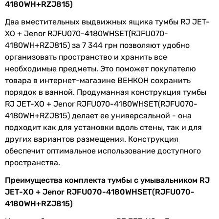
4180WH+RZJ815)
ознакомительный характер и могут изменяться
производителем без уведомления. Магазин не несет
Два вместительных выдвижных ящика тумбы RJ JET-
ответственности за изменения, внесенные производителем.
ХО + Jenor RJFU070-4180WHSET(RJFU070-
4180WH+RZJ815) за 7 344 грн позволяют удобно
организовать пространство и хранить все
необходимые предметы. Это поможет покупателю
товара в интернет-магазине ВЕНКОН сохранить
порядок в ванной. Продуманная конструкция тумбы
RJ JET-ХО + Jenor RJFU070-4180WHSET(RJFU070-
4180WH+RZJ815) делает ее универсальной - она
подходит как для установки вдоль стены, так и для
других вариантов размещения. Конструкция
обеспечит оптимальное использование доступного
пространства.
Преимущества комплекта тумбы с умывальником RJ
JET-ХО + Jenor RJFU070-4180WHSET(RJFU070-
4180WH+RZJ815)