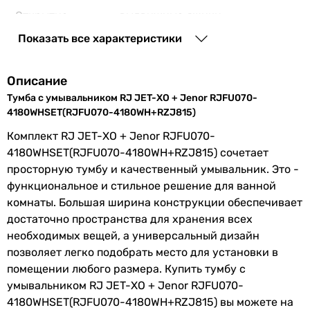
80 см
Открытие
выдвижные ящики
Глубина тумбы
тумбы
Показать все характеристики
39,5 см
39,5 см
Количество
2 шт
Высота тумбы
отделений
Описание
70 см
Тумба с умывальником RJ JET-ХО + Jenor RJFU070-
70 см
Материал
керамика
4180WHSET(RJFU070-4180WH+RZJ815)
Цвет умывальника
умывальника
Комплект RJ JET-ХО + Jenor RJFU070-
белый
4180WHSET(RJFU070-4180WH+RZJ815) сочетает
белый
Форма
прямоугольная
просторную тумбу и качественный умывальник. Это -
Цвет тумбы
умывальника
функциональное и стильное решение для ванной
белый
комнаты. Большая ширина конструкции обеспечивает
Производство
Польша
белый
достаточно пространства для хранения всех
Гарантия
Комплектация
ножки, раковина, тумба
необходимых вещей, а универсальный дизайн
Гарантия
позволяет легко подобрать место для установки в
24 мес.
Физические характеристики
помещении любого размера. Купить тумбу с
24 мес.
умывальником RJ JET-ХО + Jenor RJFU070-
Ширина тумбы
80 см
4180WHSET(RJFU070-4180WH+RZJ815) вы можете на