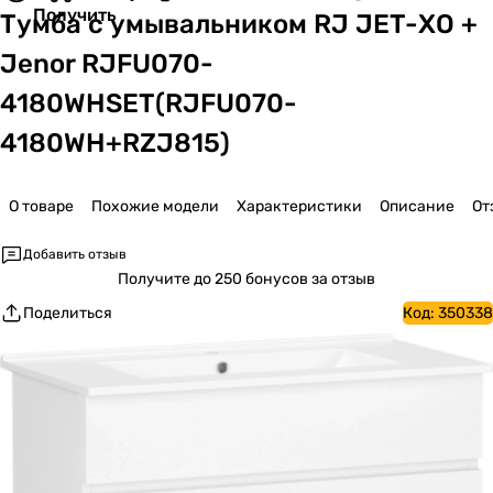
Получить
Тумба с умывальником RJ JET-ХО +
Jenor RJFU070-
4180WHSET(RJFU070-
4180WH+RZJ815)
О товаре
Похожие модели
Характеристики
Описание
От
Добавить отзыв
Получите
до 250 бонусов за отзыв
Поделиться
Код:
350338