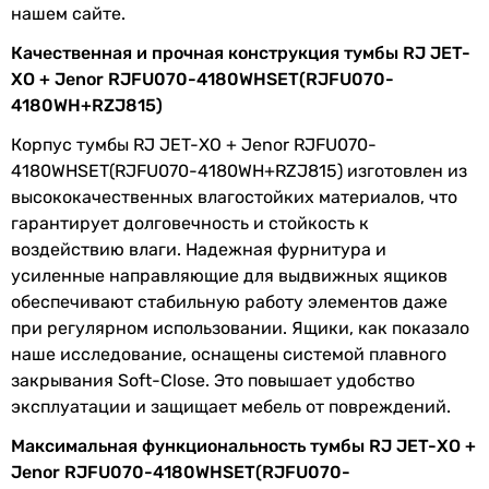
нашем сайте.
Глубина тумбы
39,5 см
Качественная и прочная конструкция тумбы RJ JET-
Высота тумбы
70 см
ХО + Jenor RJFU070-4180WHSET(RJFU070-
4180WH+RZJ815)
Цвет
белый
Корпус тумбы RJ JET-ХО + Jenor RJFU070-
умывальника
4180WHSET(RJFU070-4180WH+RZJ815) изготовлен из
высококачественных влагостойких материалов, что
Цвет тумбы
белый
гарантирует долговечность и стойкость к
воздействию влаги. Надежная фурнитура и
Гарантия
усиленные направляющие для выдвижных ящиков
Гарантия
24 мес.
обеспечивают стабильную работу элементов даже
при регулярном использовании. Ящики, как показало
Увидели ошибку в описании или характеристиках?
наше исследование, оснащены системой плавного
Сообщите нам об этом!
закрывания Soft-Close. Это повышает удобство
эксплуатации и защищает мебель от повреждений.
Сообщить об ошибке
Максимальная функциональность тумбы RJ JET-ХО +
Характеристики, комплектация и фотографии RJ JET-ХО +
Jenor RJFU070-4180WHSET(RJFU070-
Jenor RJFU070-4180WHSET(RJFU070-4180WH+RZJ815) носят