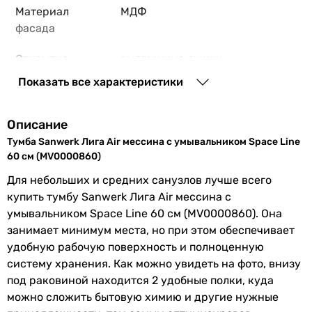
Материал
МДФ
фасада
Открытие
выдвижные ящики
тумбы
Показать все характеристики
Количество
2 шт
отделений
Описание
Тумба Sanwerk Лига Air мессина с умывальником Space Line
Материал
керамика
60 см (MV0000860)
умывальника
Для небольших и средних санузлов лучше всего
купить тумбу Sanwerk Лига Air мессина с
Форма
прямоугольная
умывальником Space Line 60 см (MV0000860). Она
умывальника
занимает минимум места, но при этом обеспечивает
удобную рабочую поверхность и полноценную
Особенности
механизм доводчика
систему хранения. Как можно увидеть на фото, внизу
модели
под раковиной находится 2 удобные полки, куда
Производство
Украина
можно сложить бытовую химию и другие нужные