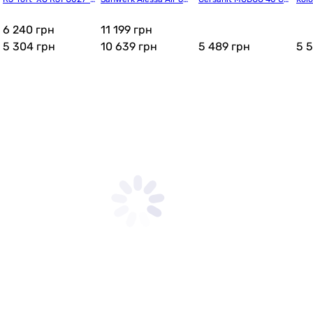
160WHSET(RJFU027-4
 MV0000870
Т B08 (UN509-046/SZ
0
160WH + L81960000)
FZ1003836661)
6 240 грн
11 199 грн
5 304
грн
10 639
грн
5 489
грн
5 