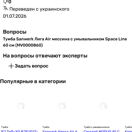
0
Переведен с украинского
01.07.2026
Вопросы
Тумба Sanwerk Лига Air мессина с умывальником Space Line
60 см (MV0000860)
На вопросы отвечают эксперты
Задать вопрос
Популярные в категории
Тумба
Тумба
Тумба с умывальником
Тумба
RJ Toft-ХО RJFU027-4
Sanwerk Alessa Air 60
Cersanit MODUO 40 СЕ
Kol