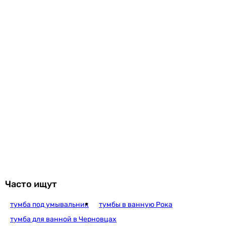
Часто ищут
тумба под умывальник
тумбы в ванную Рока
тумба для ванной в Черновцах