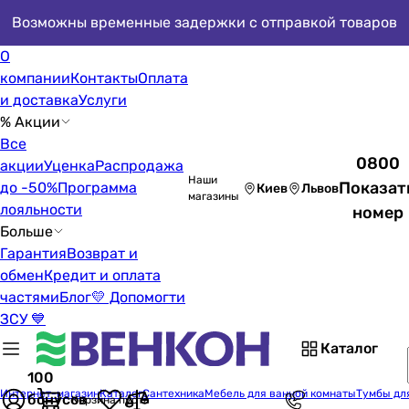
Возможны временные задержки с отправкой товаров
О
компании
Контакты
Оплата
и доставка
Услуги
% Акции
Все
0800
акции
Уценка
Распродажа
Наши
Показат
до -50%
Программа
Киев
Львов
магазины
лояльности
номер
Больше
Гарантия
Возврат и
обмен
Кредит и оплата
частями
Блог
💛 Допомогти
ЗСУ 💙
Каталог
100
Интернет-магазин
Каталог
Сантехника
Мебель для ванной комнаты
Тумбы дл
бонусов
Корзина пуста