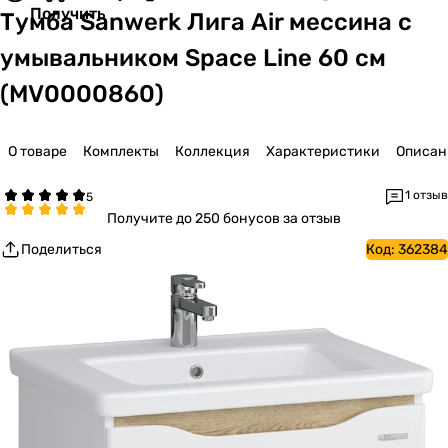
Получить
Тумба Sanwerk Лига Air мессина с
умывальником Space Line 60 см
(MV0000860)
О товаре
Комплекты
Коллекция
Характеристики
Описан
1 отзыв
Получите
до 250 бонусов за отзыв
Поделиться
Код:
362384