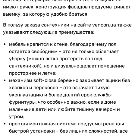
Вес
39.81 кг
имеют ручек, конструкция фасадов предусматривает
выемку, за которую удобно браться.
Ширина
60 см
В пользу заказа сантехники на сайте vencon.ua также
умывальника
указывают следующие преимущества:
Высота
11 см
мебель крепится к стене, благодаря чему пол
умывальника
остается свободным – это не только облегчает
уборку (можно легко протереть пол под
Гарантия
сантехникой), но и визуально делает помещение
просторнее и легче;
Гарантия
24 мес.
механизм soft-close бережно закрывает ящики без
хлопков и перекосов – это означает тихую
Увидели ошибку в описании или характеристиках?
эксплуатацию и более долгий срок службы
Сообщите нам об этом!
фурнитуры, что особенно важно, если в доме
Сообщить об ошибке
маленькие дети или любите тишину вечером и
утром;
Характеристики, комплектация и фотографии Sanwerk Лига
Air мессина с умывальником Space Line 60 см (MV0000860)
простая монтажная система предусмотрена для
носят ознакомительный характер и могут изменяться
быстрой установки – без лишних сложностей, все