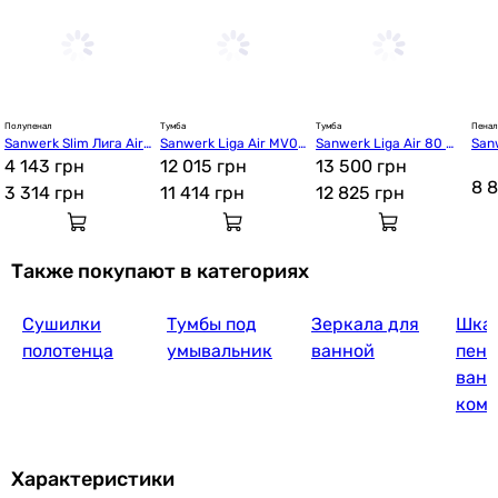
Полупенал
Тумба
Тумба
Пенал
Sanwerk Slim Лига Air
Sanwerk Liga Air MV00
Sanwerk Liga Air 80 M
Sanw
 35 правый, мессина
4 143 грн
00906
12 015 грн
V0000862
13 500 грн
авы
 (MV0000402)
003
8 
3 314
грн
11 414
грн
12 825
грн
Также покупают в категориях
Сушилки
Тумбы под
Зеркала для
Шка
полотенца
умывальник
ванной
пена
ванн
ком
Характеристики