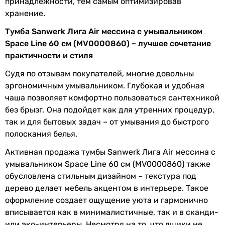
принадлежности, тем самым оптимизировав
Комплектация
раковина, тумба
хранение.
Тумба Sanwerk Лига Air мессина с умывальником
Коллекции
Liga Air
Space Line 60 см (MV0000860) – лучшее сочетание
практичности и стиля
Физические характеристики
Судя по отзывам покупателей, многие довольны
Ширина тумбы
57 см
эргономичным умывальником. Глубокая и удобная
чаша позволяет комфортно пользоваться сантехникой
Глубина тумбы
44 см
без брызг. Она подойдет как для утренних процедур,
так и для бытовых задач – от умывания до быстрого
Высота тумбы
56 см
полоскания белья.
Цвет
белый
Активная продажа тумбы Sanwerk Лига Air мессина с
умывальника
умывальником Space Line 60 см (MV0000860) также
обусловлена стильным дизайном – текстура под
Цвет тумбы
белый, дерево
дерево делает мебель акцентом в интерьере. Такое
оформление создает ощущение уюта и гармонично
Длина
45 см
вписывается как в минималистичные, так и в сканди-
умывальника
или эко-интерьеры. Несмотря на то, что ящики не