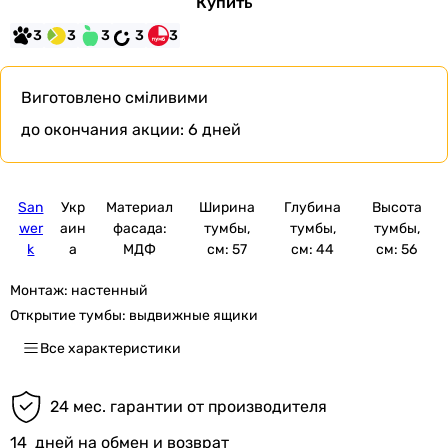
Купить
3
3
3
3
3
Виготовлено сміливими
до окончания акции:
6 дней
San
Укр
Материал
Ширина
Глубина
Высота
wer
аин
фасада:
тумбы,
тумбы,
тумбы,
k
а
МДФ
см: 57
см: 44
см: 56
Монтаж:
настенный
Открытие тумбы:
выдвижные ящики
Все характеристики
24 мес. гарантии от производителя
14
дней на обмен и возврат