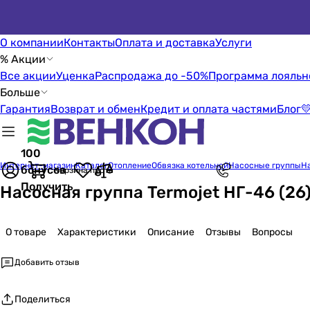
О компании
Контакты
Оплата и доставка
Услуги
% Акции
Все акции
Уценка
Распродажа до -50%
Программа лояльн
Больше
Гарантия
Возврат и обмен
Кредит и оплата частями
Блог

100
Интернет-магазин
Каталог
Отопление
Обвязка котельной
Насосные группы
Н
бонусов
Корзина пуста
Получить
Насосная группа Termojet НГ-46 (26)
О товаре
Характеристики
Описание
Отзывы
Вопросы
Добавить отзыв
Поделиться