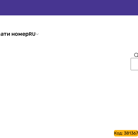
ати номер
RU
Код:
381367