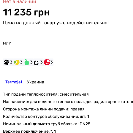
Нет в наличии
11 235 грн
Цена на данный товар уже недействительна!
или
3
3
3
3
3
Termojet
Украина
Тип подачи теплоносителя:
смесительная
Назначение:
для водяного теплого пола, для радиаторного ото
Сторона монтажа линии подачи:
правая
Количество контуров обслуживания, шт:
1
Номинальный диаметр труб обвязки:
DN25
Верхнее подключение, ″:
1