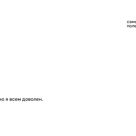
сам
пол
еняться производителем без уведомления. Магазин не несет
о я всем доволен.