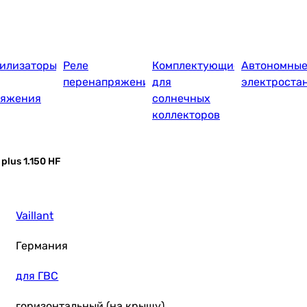
илизаторы
Реле
Комплектующие
Автономны
перенапряжения
для
электроста
ряжения
солнечных
коллекторов
plus 1.150 HF
Vaillant
Германия
для ГВС
горизонтальный (на крышу)