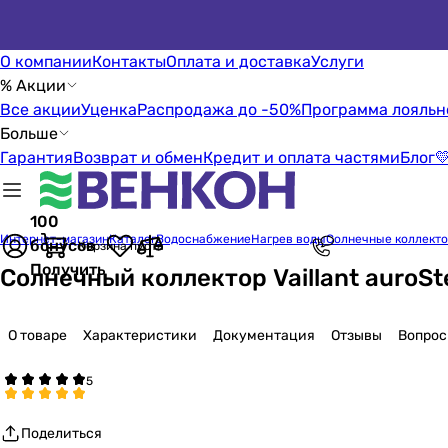
О компании
Контакты
Оплата и доставка
Услуги
% Акции
Все акции
Уценка
Распродажа до -50%
Программа лояльн
Больше
Гарантия
Возврат и обмен
Кредит и оплата частями
Блог

100
Интернет-магазин
Каталог
Водоснабжение
Нагрев воды
Солнечные коллект
бонусов
Корзина пуста
Получить
Солнечный коллектор Vaillant auroSte
О товаре
Характеристики
Документация
Отзывы
Вопро
Поделиться