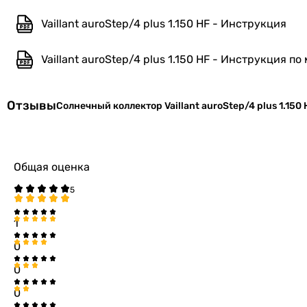
Коэф. излучения абсорбера ε
Vaillant auroStep/4 plus 1.150 HF - Инструкция
Коэф. потери тепла k1
Vaillant auroStep/4 plus 1.150 HF - Инструкция п
Коэф. потери тепла k2
Отзывы
Солнечный коллектор Vaillant auroStep/4 plus 1.150 
Производство
Комплектация
Общая оценка
Дополнительно
Особенности
1
Физические характеристики
0
0
Ширина
0
Высота