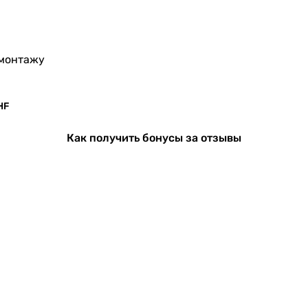
5 %
3.93 Вт/(м²·К)
о монтажу
0.01 Вт/(м²·К)
HF
Германия
Как получить бонусы за отзывы
бойлер
совместим с самосливными системами (drainback), с 
2033 мм
1233 мм