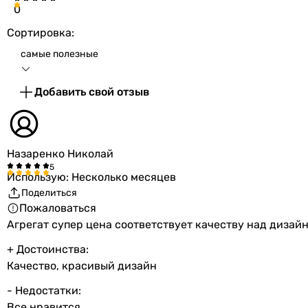
0
Глубина
Сортировка:
Вес
самые полезные
Гарантия
Добавить свой отзыв
Гарантия
Увидели ошибку в описании или характеристиках? Соо
Назаренко Николай
Использую: Несколько месяцев
Характеристики, комплектация и фотографии Vaillant auroS
Поделиться
ответственности за изменения, внесенные производителем
Пожаловаться
Агрегат супер цена соответствует качеству над дизайн
+ Достоинства:
Качество, красивый дизайн
- Недостатки:
Все нравится