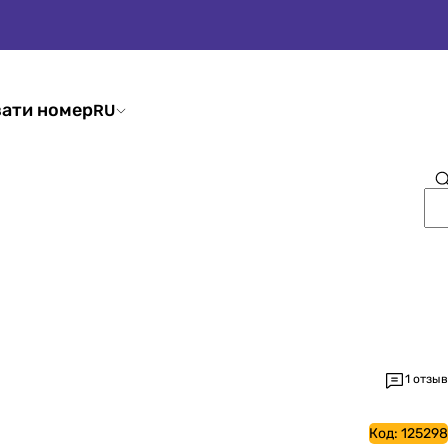
ати номер
RU
1 отзыв
Код:
125298