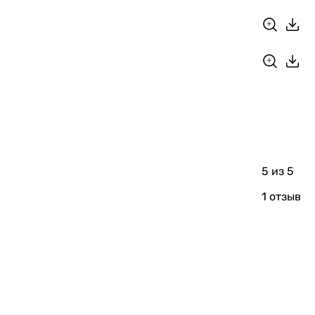
5
из 5
1 отзыв
баком (бойлером)