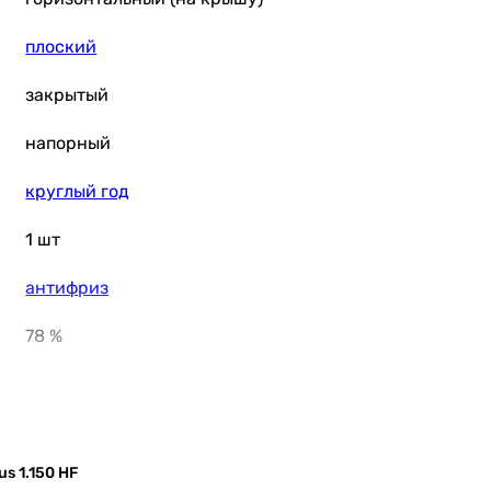
плоский
закрытый
напорный
круглый год
1 шт
антифриз
78 %
10 бар
195 °C
s 1.150 HF
95 %