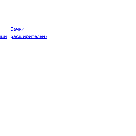
е
Бачки
нции
расширительные