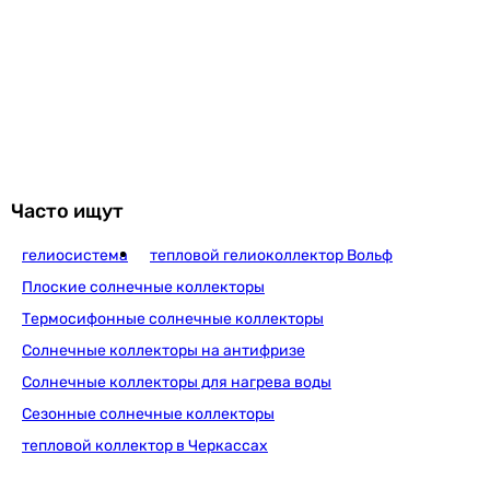
Увидели ошибку в описании или характеристиках?
Сообщите нам об этом!
Сообщить об ошибке
Характеристики, комплектация и фотографии Vaillant
auroStep/4 plus 2.250 VTe носят ознакомительный характер и
могут изменяться производителем без уведомления.
Магазин не несет ответственности за изменения,
Часто ищут
внесенные производителем.
гелиосистема
тепловой гелиоколлектор Вольф
Плоские солнечные коллекторы
Термосифонные солнечные коллекторы
Солнечные коллекторы на антифризе
Солнечные коллекторы для нагрева воды
Сезонные солнечные коллекторы
тепловой коллектор в Черкассах