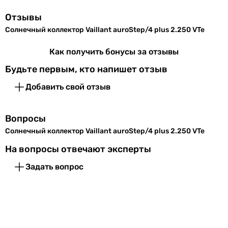
стагнации
Отзывы
Коэф.
95 %
Солнечный коллектор Vaillant auroStep/4 plus 2.250 VTe
поглощения
Как получить бонусы за отзывы
абсорбера α
Будьте первым, кто напишет отзыв
Коэф.
5 %
излучения
Добавить свой отзыв
абсорбера ε
Вопросы
Коэф. потери
3.63 Вт/(м²·К)
Солнечный коллектор Vaillant auroStep/4 plus 2.250 VTe
тепла k1
На вопросы отвечают эксперты
Коэф. потери
0.02 Вт/(м²·К)
Задать вопрос
тепла k2
Производство
Германия
Комплектация
бойлер