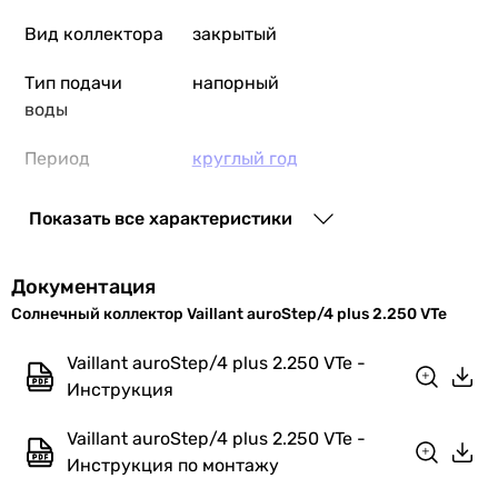
Вид коллектора
закрытый
Тип подачи
напорный
воды
Период
круглый год
использования
Показать все характеристики
Количество
2 шт
коллекторов
Документация
Теплоноситель
антифриз
Солнечный коллектор Vaillant auroStep/4 plus 2.250 VTe
КПД
78 %
Vaillant auroStep/4 plus 2.250 VTe -
Инструкция
Максимальное
10 бар
давление
Vaillant auroStep/4 plus 2.250 VTe -
Инструкция по монтажу
Температура
195 °C