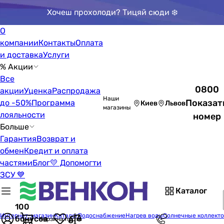
Хочеш прохолоди? Тицяй сюди ❄️
О
компании
Контакты
Оплата
и доставка
Услуги
% Акции
Все
0800
акции
Уценка
Распродажа
Наши
Показат
до -50%
Программа
Киев
Львов
магазины
лояльности
номер
Больше
Гарантия
Возврат и
обмен
Кредит и оплата
частями
Блог
💛 Допомогти
ЗСУ 💙
Каталог
100
Интернет-магазин
Каталог
Водоснабжение
Нагрев воды
Солнечные коллект
бонусов
Корзина пуста