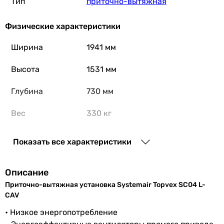
Тип
приточно-вытяжная
Физические характеристики
Ширина
1941 мм
Высота
1531 мм
Глубина
730 мм
Вес
330 кг
Гарантия
Показать все характеристики
Гарантия
12 мес.
Описание
Увидели ошибку в описании или характеристиках?
Приточно-вытяжная установка Systemair Topvex SC04 L-
CAV
Сообщите нам об этом!
Сообщить об ошибке
• Низкое энергопотребление