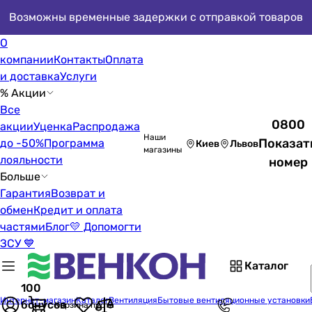
Возможны временные задержки с отправкой товаров
О
компании
Контакты
Оплата
и доставка
Услуги
% Акции
Все
0800
акции
Уценка
Распродажа
Наши
Показат
до -50%
Программа
Киев
Львов
магазины
лояльности
номер
Больше
Гарантия
Возврат и
обмен
Кредит и оплата
частями
Блог
💛 Допомогти
ЗСУ 💙
Каталог
100
Интернет-магазин
Каталог
Вентиляция
Бытовые вентиляционные установки
бонусов
Корзина пуста