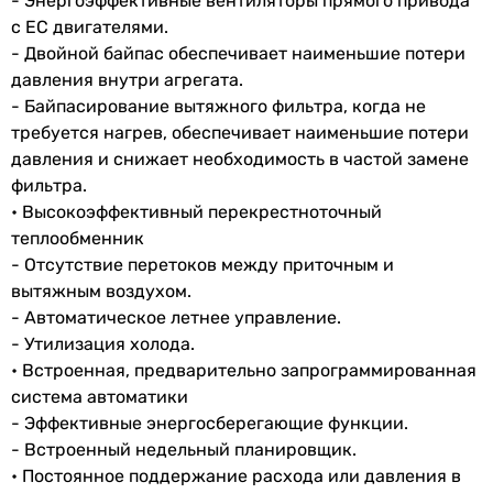
- Энергоэффективные вентиляторы прямого привода
Характеристики, комплектация и фотографии Systemair
с ЕС двигателями.
Topvex SC04 L-CAV носят ознакомительный характер и могут
- Двойной байпас обеспечивает наименьшие потери
изменяться производителем без уведомления. Магазин не
давления внутри агрегата.
несет ответственности за изменения, внесенные
производителем.
- Байпасирование вытяжного фильтра, когда не
требуется нагрев, обеспечивает наименьшие потери
давления и снижает необходимость в частой замене
фильтра.
• Высокоэффективный перекрестноточный
теплообменник
- Отсутствие перетоков между приточным и
вытяжным воздухом.
- Автоматическое летнее управление.
- Утилизация холода.
• Встроенная, предварительно запрограммированная
система автоматики
- Эффективные энергосберегающие функции.
- Встроенный недельный планировщик.
• Постоянное поддержание расхода или давления в