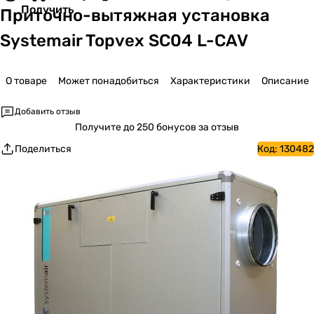
Получить
Приточно-вытяжная установка
Systemair Topvex SC04 L-CAV
О товаре
Может понадобиться
Характеристики
Описание
Добавить отзыв
Получите
до 250 бонусов за отзыв
Поделиться
Код:
130482