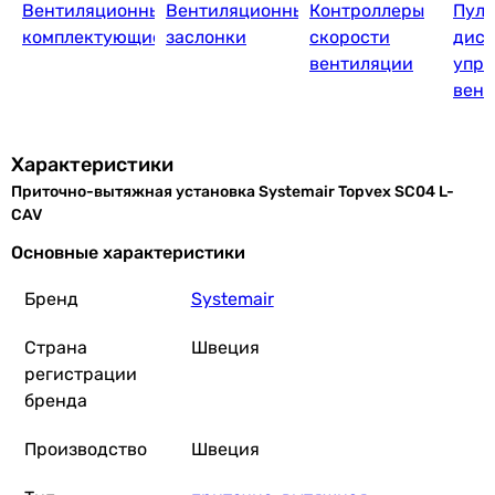
Вентиляционные
Вентиляционные
Контроллеры
Пуль
комплектующие
заслонки
скорости
дист
вентиляции
упра
вент
Характеристики
Приточно-вытяжная установка Systemair Topvex SC04 L-
CAV
Основные характеристики
Бренд
Systemair
Страна
Швеция
регистрации
бренда
Производство
Швеция