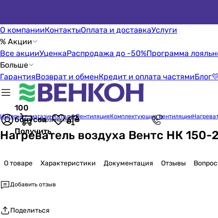
О компании
Контакты
Оплата и доставка
Услуги
% Акции
Все акции
Уценка
Распродажа до -50%
Программа лояльн
Больше
Гарантия
Возврат и обмен
Кредит и оплата частями
Блог

100
Интернет-магазин
Каталог
Вентиляция
Комплектующие вентиляции
Нагрева
бонусов
Корзина пуста
Получить
Нагреватель воздуха Вентс НК 150-2
О товаре
Характеристики
Документация
Отзывы
Вопро
Добавить отзыв
Поделиться