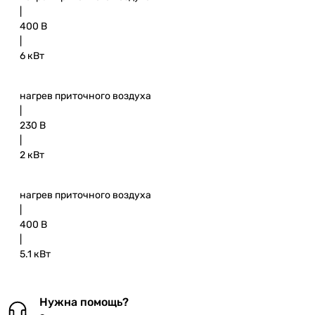
|
400 В
|
6 кВт
нагрев приточного воздуха
|
230 В
|
2 кВт
нагрев приточного воздуха
|
400 В
|
5.1 кВт
Нужна помощь?