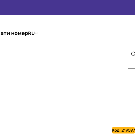
ати номер
RU
Код:
219597