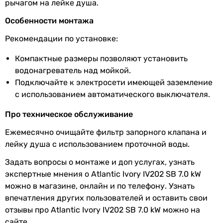
рычагом на лейке душа.
температура
выходящей
Особенности монтажа
воды
Рекомендации по установке:
Максимальное
6 бар
Компактные размеры позволяют установить
рабочее
водонагреватель над мойкой.
давление
Подключайте к электросети имеющей заземление
с использованием автоматического выключателя.
Подключение
снизу
воды
Про техническое обслуживание
Подключение
1/2 ″
Ежемесячно очищайте фильтр запорного клапана и
холодной воды
лейку душа с использованием проточной воды.
Задать вопросы о монтаже и доп услугах, узнать
Подключение
1/2 ″
экспертные мнения о Atlantic Ivory IV202 SB 7.0 kW
горячей воды
можно в магазине, онлайн и по телефону. Узнать
Материал ТЭНа
медь
впечатления других пользователей и оставить свои
отзывы про Atlantic Ivory IV202 SB 7.0 kW можно на
Производство
Малайзия
сайте.