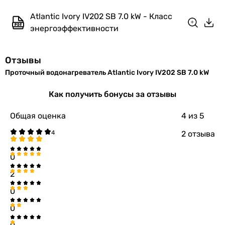
Высота
195 мм
Atlantic Ivory IV202 SB 7.0 kW - Класс
Ширина
306 мм
энергоэффективности
Глубина
95 мм
Отзывы
Цвет
белый
Проточный водонагреватель Atlantic Ivory IV202 SB 7.0 kW
Вес
1.7 кг
Как получить бонусы за отзывы
Гарантия
Общая оценка
4
из 5
2 отзыва
Гарантия
24 мес.
0
Примечание
Если электрический проточный
водонагреватель не
2
оборудован УЗО (устройство
0
защитного отключения) то его
следует установить.
0