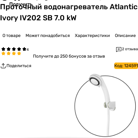
Получить
Проточный водонагреватель Atlantic
Ivory IV202 SB 7.0 kW
О товаре
Может понадобиться
Характеристики
Описание
2 отзыва
Получите
до 250 бонусов за отзыв
Поделиться
Код:
124591