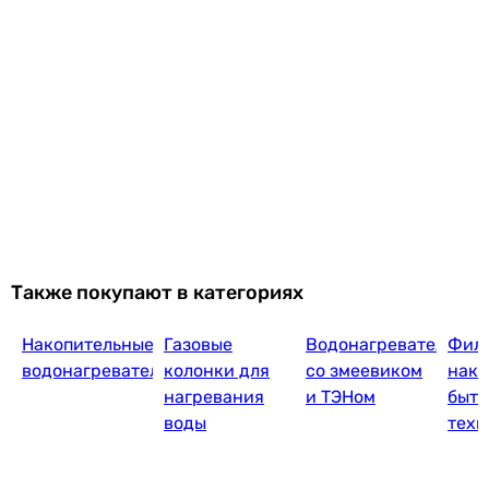
Также покупают в категориях
Накопительные
Газовые
Водонагреватели
Филь
водонагреватели
колонки для
со змеевиком
наки
нагревания
и ТЭНом
быто
воды
техн