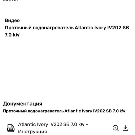
Комплектация
инструкция по эксплуатации,
электрическая вилка, скоба для
Видео
лейки, душевая насадка с 5-мя
Проточный водонагреватель Atlantic Ivory IV202 SB
режимами , кабель питания,
7.0 kW
шланг
EAN
3410538110022
Энергоэффективность
Класс
A
энергоэффективности
Годовое
463 кВт⋅ч/год
Документация
энергопотребление
Проточный водонагреватель Atlantic Ivory IV202 SB 7.0 kW
Физические характеристики
Atlantic Ivory IV202 SB 7.0 kW -
Инструкция