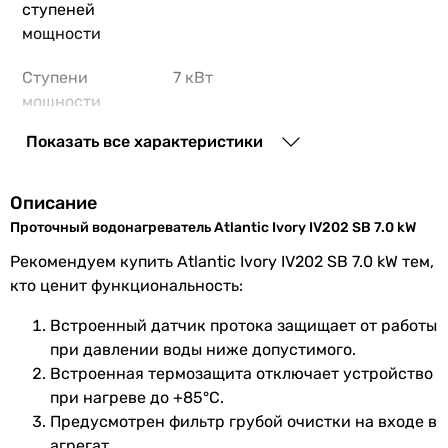
ступеней
мощности
Ступени
7 кВт
мощности
Показать все характеристики
Максимальная
2 л/мин
производительность
Описание
Минимальный
2 л/мин
Проточный водонагреватель Atlantic Ivory IV202 SB 7.0 kW
проток воды
Рекомендуем купить Atlantic Ivory IV202 SB 7.0 kW тем,
для включения
кто ценит функциональность:
Электропитание
230 В
Встроенный датчик протока защищает от работы
Количество фаз
при давлении воды ниже допустимого.
1
Встроенная термозащита отключает устройство
Минимальное
6 мм²
при нагреве до +85°C.
сечение
Предусмотрен фильтр грубой очистки на входе в
медной жилы
агрегат.