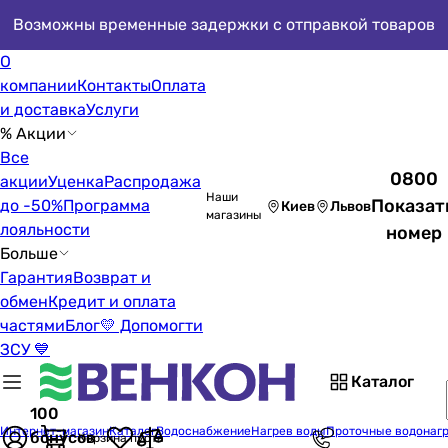
Возможны временные задержки с отправкой товаров
О
компании
Контакты
Оплата
и доставка
Услуги
% Акции
Все
0800
акции
Уценка
Распродажа
Наши
Показат
до -50%
Программа
Киев
Львов
магазины
лояльности
номер
Больше
Гарантия
Возврат и
обмен
Кредит и оплата
частями
Блог
💛 Допомогти
ЗСУ 💙
Каталог
100
Интернет-магазин
Каталог
Водоснабжение
Нагрев воды
Проточные водонаг
бонусов
Корзина пуста