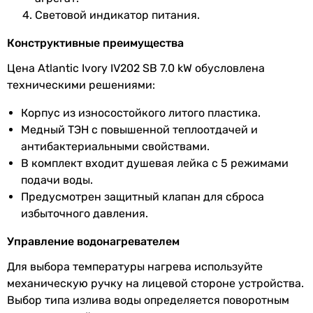
Световой индикатор питания.
Сила тока
40 А
Конструктивные преимущества
Монтаж
настенный
Цена Atlantic Ivory IV202 SB 7.0 kW обусловлена
техническими решениями:
Управление
механическое
Корпус из износостойкого литого пластика.
Особенности
индикатор питания,
Медный ТЭН с повышенной теплоотдачей и
модели
регулировка температуры,
с
антибактериальными свойствами.
душевой лейкой
В комплект входит душевая лейка с 5 режимами
подачи воды.
Безопасность
защита от перегрева, клапан
Предусмотрен защитный клапан для сброса
аварийного сброса давления
избыточного давления.
воды
Управление водонагревателем
Класс
IP25
Для выбора температуры нагрева используйте
защиты
механическую ручку на лицевой стороне устройства.
Выбор типа излива воды определяется поворотным
Максимальная
55 °C