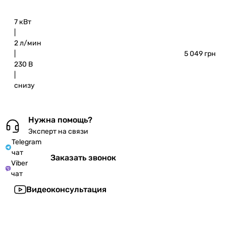
7 кВт
|
2 л/мин
|
5 049 грн
230 В
|
снизу
Нужна помощь?
Эксперт на связи
Telegram
чат
Заказать звонок
Viber
чат
Видеоконсультация