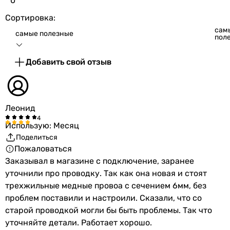
0
Увидели ошибку в описании или характеристиках?
Сортировка:
Сообщите нам об этом!
сам
Сообщить об ошибке
самые полезные
пол
Характеристики, комплектация и фотографии Atlantic Ivory
Добавить свой отзыв
IV202 SB 7.0 kW носят ознакомительный характер и могут
изменяться производителем без уведомления. Магазин не
несет ответственности за изменения, внесенные
производителем.
Леонид
Использую: Месяц
Поделиться
Пожаловаться
Заказывал в магазине с подключение, заранее
уточнили про проводку. Так как она новая и стоят
трехжильные медные провоа с сечением 6мм, без
проблем поставили и настроили. Сказали, что со
старой проводкой могли бы быть проблемы. Так что
уточняйте детали. Работает хорошо.