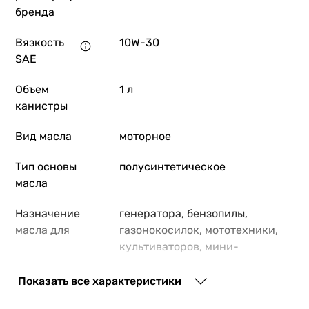
бренда
Вязкость
10W-30
SAE
Объем
1 л
канистры
Вид масла
моторное
Тип основы
полусинтетическое
масла
Назначение
генератора, бензопилы,
масла для
газонокосилок, мототехники,
культиваторов, мини-
тракторов, спецтехники,
строительной техники, садовой
Показать все характеристики
техники, сельхозтехники