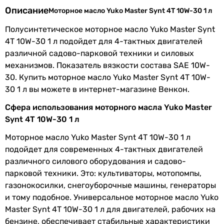
Описание
Моторное масло Yuko Master Synt 4T 10W-30 1 л
Особенности
универсальное
масла
Полусинтетическое моторное масло Yuko Master Synt
4T 10W-30 1 л подойдет для 4-тактных двигателей
Производство
Украина
различной садово-парковой техники и силовых
механизмов. Показатель вязкости состава SAE 10W-
EAN
4820070240450
30. Купить моторное масло Yuko Master Synt 4T 10W-
30 1 л вы можете в интернет-магазине Венкон.
Двигатель
Сфера использования моторного масла Yuko Master
Топливо
бензин
Synt 4T 10W-30 1 л
Особенности
четырехтактный
Моторное масло Yuko Master Synt 4T 10W-30 1 л
двигателя
подойдет для современных 4-тактных двигателей
различного силового оборудования и садово-
парковой техники. Это: культиваторы, мотопомпы,
Спецификация масла
газонокосилки, снегоуборочные машины, генераторы
Классификация
SL, CF
и тому подобное. Универсальное моторное масло Yuko
API
Master Synt 4T 10W-30 1 л для двигателей, рабочих на
бензине, обеспечивает стабильные характеристики