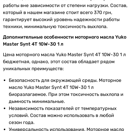
Увидели ошибку в описании или характеристиках?
работы вне зависимости от степени нагрузки. Состав,
Сообщите нам об этом!
который в нашем магазине стоит всего 370 грн,
гарантирует высокий уровень надежности работы
Сообщить об ошибке
техники, минимальную токсичность выхлопа.
Характеристики, комплектация и фотографии Yuko Master
Дополнительные особенности моторного масла Yuko
Synt 4T 10W-30 1 л носят ознакомительный характер и могут
изменяться производителем без уведомления. Магазин не
Master Synt 4T 10W-30 1 л
несет ответственности за изменения, внесенные
Цена моторного масла Yuko Master Synt 4T 10W-30 1 л
производителем.
бюджетная, однако, этот состав обладает рядом
уникальных преимуществ:
Безопасность для окружающей среды. Моторное
масло Yuko Master Synt 4T 10W-30 1 л
биоразлагаемое. При этом токсичность выхлопа и
дымность минимальные.
Независимость показателей от температурных
условий. Состав можно использовать в любой
сезон года.
Универсальность использования. Моторное масло