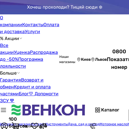
Хочеш прохолоди? Тицяй сюди ❄️
О
компании
Контакты
Оплата
и доставка
Услуги
% Акции
Все
0800
акции
Уценка
Распродажа
Наши
Показат
до -50%
Программа
Киев
Львов
магазины
лояльности
номер
Больше
Гарантия
Возврат и
обмен
Кредит и оплата
частями
Блог
💛 Допомогти
ЗСУ 💙
Каталог
100
Интернет-магазин
Каталог
Инструменты
Дача, сад и огород
Моторное масло
бонусов
Корзина пуста