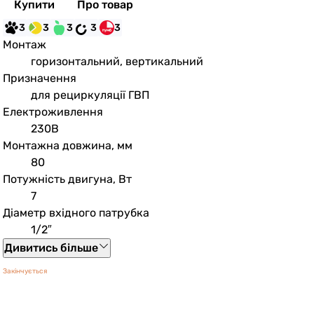
Купити
Про товар
3
3
3
3
3
Монтаж
горизонтальний, вертикальний
Призначення
для рециркуляції ГВП
Електроживлення
230В
Монтажна довжина, мм
80
Потужність двигуна, Вт
7
Діаметр вхідного патрубка
1/2″
Дивитись більше
Закінчується