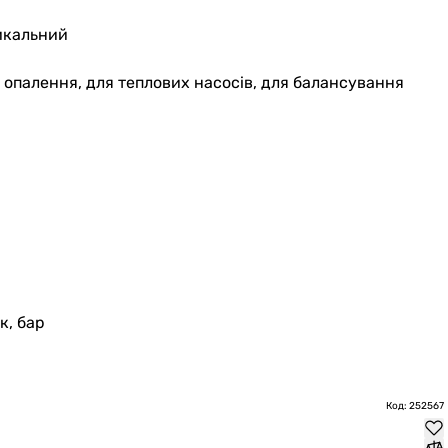
икальний
я опалення, для теплових насосів, для балансування
к, бар
Код: 252567