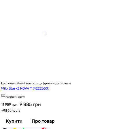
Циркуляційний насос з цифровим дисплеєм
Wilo Star-Z NOVA T (4222650)
Написати відгук
9 885
грн
11 959 грн
+
98
бонусів
Купити
Про товар