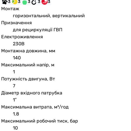
3
3
3
3
3
Монтаж
горизонтальний, вертикальний
Призначення
для рециркуляції ГВП
Електроживлення
230В
Монтажна довжина, мм
140
Максимальний напір, м
1
Потужність двигуна, Вт
7
Діаметр вхідного патрубка
1″
Максимальна витрата, м³/год
1.8
Максимальний робочий тиск, бар
10