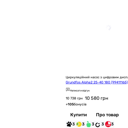
Циркуляційний насос з цифровим дисп
Grundfos Alpha2 25-40 180 (99411165)
Написати відгук
10 580
грн
10 738 грн
+
105
бонусів
Купити
Про товар
3
3
3
3
3