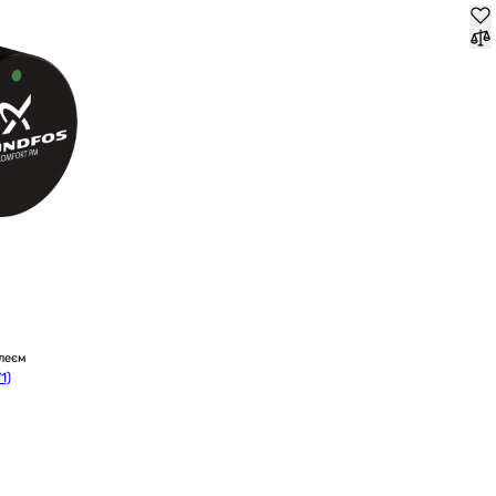
леєм
1)