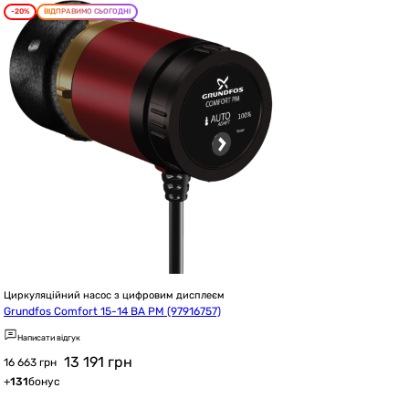
-20%
ВІДПРАВИМО СЬОГОДНІ
Циркуляційний насос з цифровим дисплеєм
Grundfos Comfort 15-14 BA PM (97916757)
Написати відгук
13 191
грн
16 663 грн
+
131
бонус