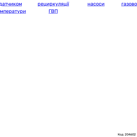
датчиком
рециркуляції
насоси
газово
емператури
ГВП
Код: 204602