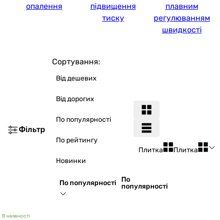
опалення
підвищення
плавним
тиску
регулюванням
швидкості
Сортування:
Від дешевих
Від дорогих
По популярності
Фільтр
По рейтингу
Плитка
Плитка
Новинки
По
По популярності
популярності
В наявності