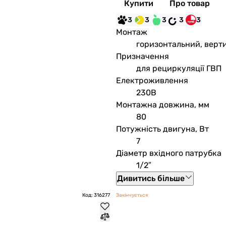
Купити
Про товар
3
3
3
3
3
Монтаж
горизонтальний, верт
Призначення
для рециркуляції ГВП
Електроживлення
230В
Монтажна довжина, мм
80
Потужність двигуна, Вт
7
Діаметр вхідного патрубка
1/2″
Дивитись більше
Код: 316277
Закінчується