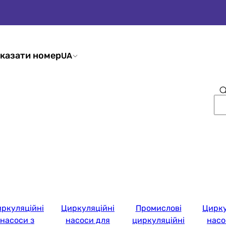
казати номер
UA
ркуляційні
Циркуляційні
Промислові
Цирку
насоси з
насоси для
циркуляційні
насо