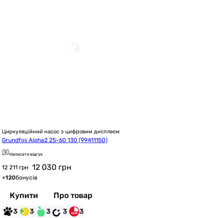
Циркуляційний насос з цифровим дисплеєм
Grundfos Alpha2 25-60 130 (99411150)
Написати відгук
12 030
грн
12 211 грн
+
120
бонусів
Купити
Про товар
3
3
3
3
3