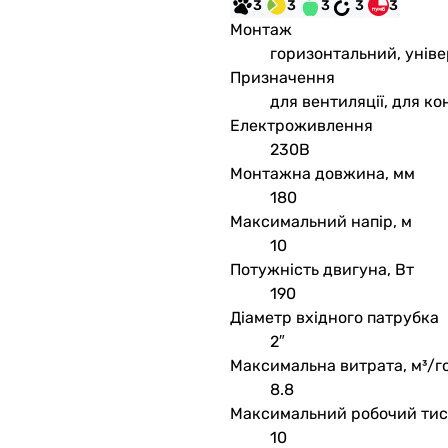
3
3
3
3
3
Монтаж
горизонтальний, унів
Призначення
для вентиляції, для к
Електроживлення
230В
Монтажна довжина, мм
180
Максимальний напір, м
10
Потужність двигуна, Вт
190
Діаметр вхідного патрубка
2″
Максимальна витрата, м³/г
8.8
Максимальний робочий тис
10