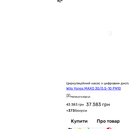
Циркуляційний насос з цифровим дисп
Wilo Yonos MAXO 30/0,5-10 PN10
Написати відгук
37 383
грн
43 383 грн
+
373
бонуси
Купити
Про товар