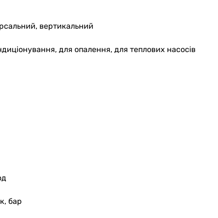
ерсальний, вертикальний
ондиціонування, для опалення, для теплових насосів
од
к, бар