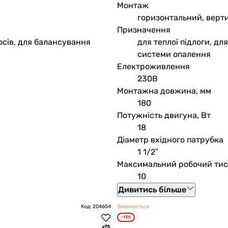
Монтаж
горизонтальний, верт
Призначення
сосів, для балансування
для теплої підлоги, дл
системи опалення
Електроживлення
230В
Монтажна довжина, мм
180
Потужність двигуна, Вт
18
Діаметр вхідного патрубка
1 1/2″
Максимальний робочий тис
10
Дивитись більше
Код: 204654
Закінчується
-13%