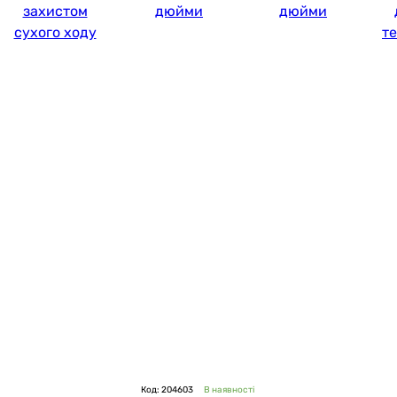
захистом
дюйми
дюйми
сухого ходу
т
Код: 204603
В наявності