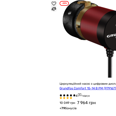
-20%
Циркуляційний насос з цифровим дисп
Grundfos Comfort 15-14 B PM (9791677
1 відгук
7 964
грн
10 049 грн
+
79
бонусів