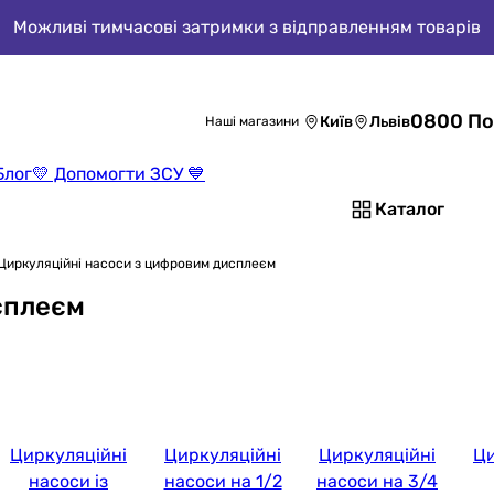
Можливі тимчасові затримки з відправленням товарів
0800 По
Київ
Львів
Наші магазини
Блог
💛 Допомогти ЗСУ 💙
Каталог
Циркуляційні насоси з цифровим дисплеєм
сплеєм
Циркуляційні
Циркуляційні
Циркуляційні
Ци
насоси із
насоси на 1/2
насоси на 3/4