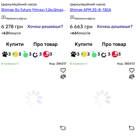
Циркуляційний насос
Циркуляційний насос
Shimge Go future (Hmax=1.2м.Qmax=
Shimge APM 25-8-130A
0.46м³ + кабель зі штепс, вихід 1/2")
Написати відгук
Написати відгук
6 278
грн
6 663
грн
Хочеш дешевше?
Хочеш дешевше?
+
62
бонуси
+
66
бонусів
Купити
Про товар
Купити
Про товар
3
3
3
3
3
3
3
3
3
3
В наявності
Код: 384317
В наявності
Код: 385473