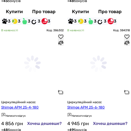
+
45
бонусів
+
48
бонусів
Купити
Про товар
Купити
Про товар
3
3
3
3
3
3
3
3
3
3
В наявності
Код: 386302
В наявності
Код: 384318
Циркуляційний насос
Циркуляційний насос
Shimge APM 25-4-180
Shimge APM 25-6-180
Написати відгук
Написати відгук
4 856
грн
4 945
грн
Хочеш дешевше?
Хочеш дешевше?
+
48
бонусів
+
49
бонусів