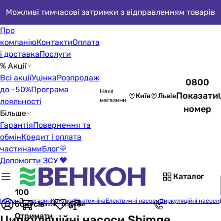
Можливі тимчасові затримки з відправленням товарів
Про
компанію
Контакти
Оплата
і доставка
Послуги
% Акції
Всі акції
Уцінка
Розпродаж
0800
до -50%
Програма
Наші
Показати
Київ
Львів
лояльності
магазини
номер
Більше
Гарантія
Повернення та
обмін
Кредит і оплата
частинами
Блог
💛
Допомогти ЗСУ 💙
Каталог
100
Інтернет-магазин
Каталог
Сантехніка
Електричні насоси
Циркуляційні насоси
бонусів
Кошик порожній
Отримати
Циркуляційні насоси Shimge