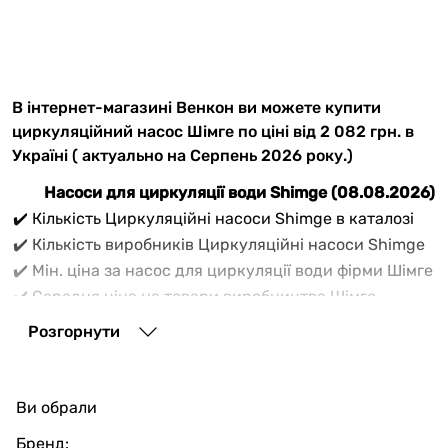
В інтернет-магазині Венкон ви можете купити
циркуляційний насос Шімге по ціні від 2 082 грн. в
Україні ( актуально на Серпень 2026 року.)
Насоси для циркуляції води Shimge (08.08.2026)
✔️ Кількість Циркуляційні насоси Shimge в каталозі
✔️ Кількість виробників Циркуляційні насоси Shimge
✔️ Мін. ціна за насос для циркуляції води фірми Шімге
✔️ Середня ціна на товари виробництва Шімге
✔️ Максимальна ціна на товари виробника Shimge
Розгорнути
Вам потрібно купити
насос циркуляційний Шімге
? В
списку товарів циркуляційних водяних насосів
Shimge інтернет-магазину Vencon продається 57
Ви обрали
товарних одиниць актуальних моделей
циркуляційних насосів для води виробника Shimge
Бренд: