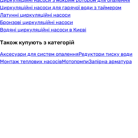
Циркуляційні насоси з мокрим ротором для опалення
Циркуляційні насоси для гарячої води з таймером
Латунні циркуляційні насоси
Бронзові циркуляційні насоси
Водяні циркуляційні насоси в Києві
Також купують з категорій
Аксесуари для систем опалення
Редуктори тиску води
Монтаж теплових насосів
Мотопомпи
Запірна арматура