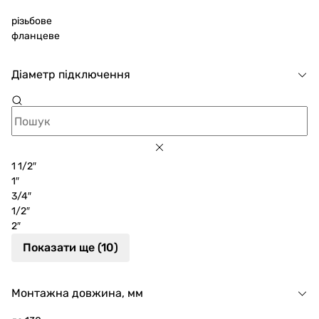
різьбове
фланцеве
Діаметр підключення
1 1/2″
1″
3/4″
1/2″
2″
Показати ще (10)
Монтажна довжина, мм