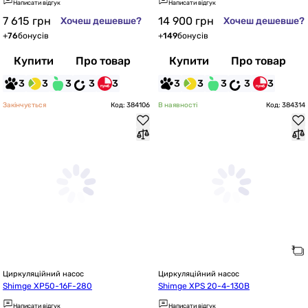
Написати відгук
Написати відгук
7 615
грн
14 900
грн
Хочеш дешевше?
Хочеш дешевше?
+
76
бонусів
+
149
бонусів
Купити
Про товар
Купити
Про товар
3
3
3
3
3
3
3
3
3
3
Закінчується
Код: 384106
В наявності
Код: 384314
Циркуляційний насос
Циркуляційний насос
Shimge XP50-16F-280
Shimge XPS 20-4-130B
Написати відгук
Написати відгук