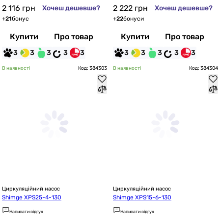
2 116
грн
2 222
грн
Хочеш дешевше?
Хочеш дешевше?
+
21
бонус
+
22
бонуси
Купити
Про товар
Купити
Про товар
3
3
3
3
3
3
3
3
3
3
В наявності
Код: 384303
В наявності
Код: 384304
Циркуляційний насос
Циркуляційний насос
Shimge XPS25-4-130
Shimge XPS15-6-130
Написати відгук
Написати відгук