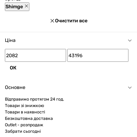
по ціні від 2 082 до 43 196 грн.
Shimge
Очистити все
Ціна
ОК
Основне
Відправимо протягом 24 год.
Товари зі знижкою
Товари в наявності
Безкоштовна доставка
Outlet - розпродаж
Забрати сьогодні