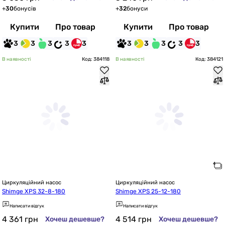
+
30
бонусів
+
32
бонуси
Купити
Про товар
Купити
Про товар
3
3
3
3
3
3
3
3
3
3
В наявності
Код: 384118
В наявності
Код: 384121
Циркуляційний насос
Циркуляційний насос
Shimge XPS 32-8-180
Shimge XPS 25-12-180
Написати відгук
Написати відгук
4 361
грн
4 514
грн
Хочеш дешевше?
Хочеш дешевше?