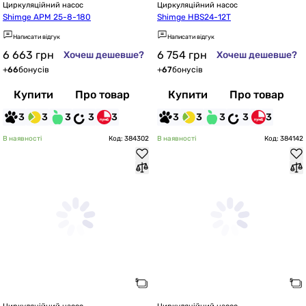
Циркуляційний насос
Циркуляційний насос
Shimge APM 25-8-180
Shimge HBS24-12T
Написати відгук
Написати відгук
6 663
грн
6 754
грн
Хочеш дешевше?
Хочеш дешевше?
+
66
бонусів
+
67
бонусів
Купити
Про товар
Купити
Про товар
3
3
3
3
3
3
3
3
3
3
В наявності
Код: 384302
В наявності
Код: 384142