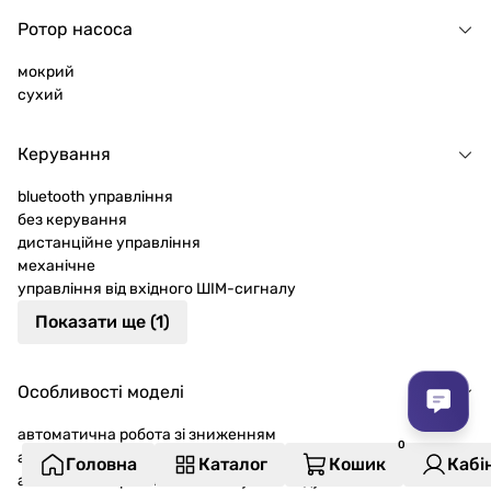
Ротор насоса
мокрий
сухий
Керування
bluetooth управління
без керування
дистанційне управління
механічне
управління від вхідного ШІМ-сигналу
Показати ще (1)
Особливості моделі
автоматична робота зі зниженням
автоматичний
Головна
Каталог
Кошик
Кабі
автоматичне розпізнавання сухого ходу