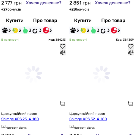
2 777
грн
2 851
грн
Хочеш дешевше?
Хочеш дешевше?
+
27
бонусів
+
28
бонусів
Купити
Про товар
Купити
Про товар
3
3
3
3
3
3
3
3
3
3
В наявності
Код: 384213
В наявності
Код: 384309
Циркуляційний насос
Циркуляційний насос
Shimge XPS 25-4-180
Shimge XPS 32-4-180
Написати відгук
Написати відгук