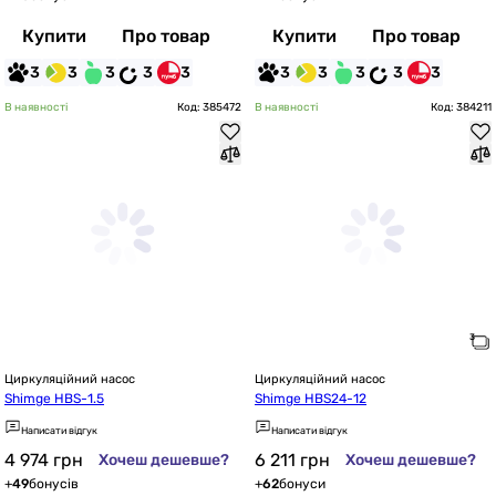
Купити
Про товар
Купити
Про товар
3
3
3
3
3
3
3
3
3
3
В наявності
Код: 385472
В наявності
Код: 384211
Циркуляційний насос
Циркуляційний насос
Shimge HBS-1.5
Shimge HBS24-12
Написати відгук
Написати відгук
4 974
грн
6 211
грн
Хочеш дешевше?
Хочеш дешевше?
+
49
бонусів
+
62
бонуси