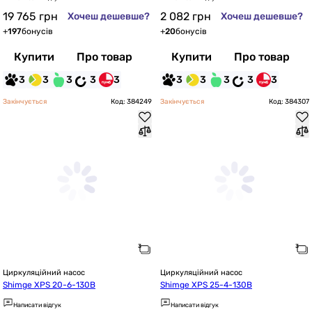
19 765
грн
2 082
грн
Хочеш дешевше?
Хочеш дешевше?
+
197
бонусів
+
20
бонусів
Купити
Про товар
Купити
Про товар
3
3
3
3
3
3
3
3
3
3
Закінчується
Код: 384249
Закінчується
Код: 384307
Циркуляційний насос
Циркуляційний насос
Shimge XPS 20-6-130B
Shimge XPS 25-4-130B
Написати відгук
Написати відгук