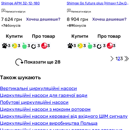
Shimge APM 32-12-180
Shimge Go future plus (Hmax=1.2м.Q
max=0.46м³ + кабель зі штепс, вихід
Написати відгук
Написати відгук
 1/2")
7 624
грн
8 904
грн
Хочеш дешевше?
Хочеш дешевше?
+
76
бонусів
+
89
бонусів
Купити
Про товар
Купити
Про товар
3
3
3
3
3
3
3
3
3
3
1
2
3
Показати ще 28
Також шукають
Вертикальні циркуляційні насоси
Циркуляційні насоси для гарячої води
Побутові циркуляційні насоси
Циркуляційні насоси з мокрим ротором
Циркуляційні насоси керовані від вхідного ШІМ сигналу
Циркуляційні насоси виробництва Польща