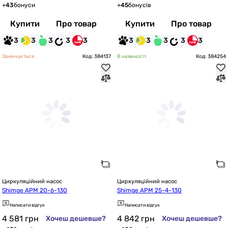
+
43
бонуси
+
45
бонусів
Купити
Про товар
Купити
Про товар
3
3
3
3
3
3
3
3
3
3
Закінчується
Код: 384137
В наявності
Код: 384254
Циркуляційний насос
Циркуляційний насос
Shimge APM 20-6-130
Shimge APM 25-4-130
Написати відгук
Написати відгук
4 581
грн
4 842
грн
Хочеш дешевше?
Хочеш дешевше?