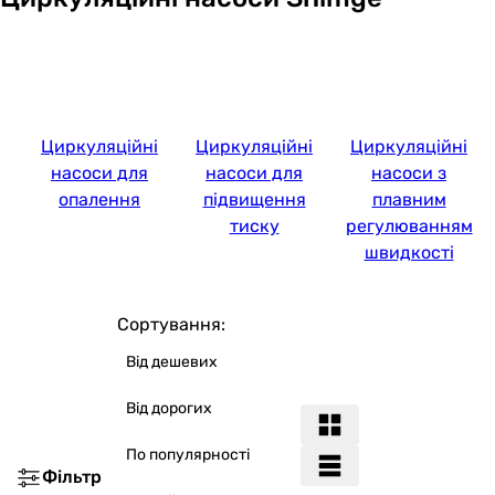
Циркуляційні
Циркуляційні
Циркуляційні
насоси для
насоси для
насоси з
опалення
підвищення
плавним
тиску
регулюванням
швидкості
Сортування:
Від дешевих
Від дорогих
По популярності
Фільтр