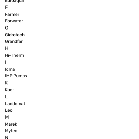
Euroaqua
F
Farmer
Forwater
G
Gidrotech
Grandfar
H
Hi-Therm
I
Icma
IMP Pumps
K
Koer
L
Laddomat
Leo
M
Marek
Mytec
N