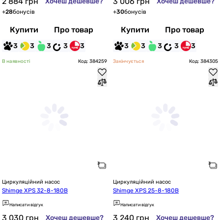
2 884
грн
3 006
грн
Хочеш дешевше?
Хочеш дешевше?
+
28
бонусів
+
30
бонусів
Купити
Про товар
Купити
Про товар
3
3
3
3
3
3
3
3
3
3
В наявності
Код: 384259
Закінчується
Код: 384305
Циркуляційний насос
Циркуляційний насос
Shimge XPS 32-8-180B
Shimge XPS 25-8-180B
Написати відгук
Написати відгук
3 030
грн
3 240
грн
Хочеш дешевше?
Хочеш дешевше?