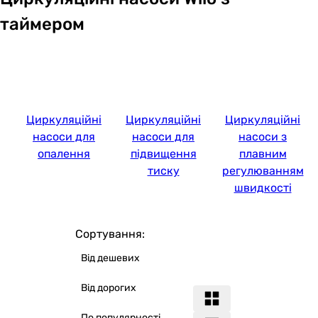
таймером
Циркуляційні
Циркуляційні
Циркуляційні
насоси для
насоси для
насоси з
опалення
підвищення
плавним
тиску
регулюванням
швидкості
Сортування:
Від дешевих
Від дорогих
По популярності