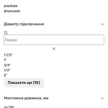
різьбове
фланцеве
Діаметр підключення
1 1/2″
1″
3/4″
1/2″
2″
Показати ще (10)
Монтажна довжина, мм
до 130