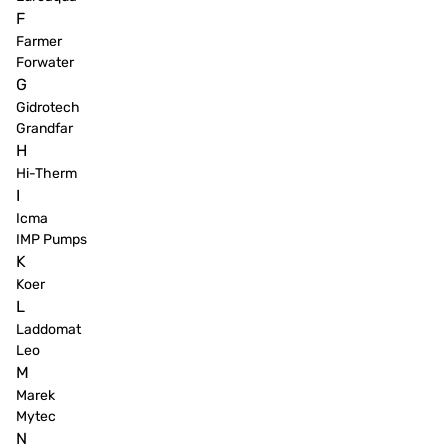
F
Farmer
Forwater
G
Gidrotech
Grandfar
H
Hi-Therm
I
Icma
IMP Pumps
K
Koer
L
Laddomat
Leo
M
Marek
Mytec
N