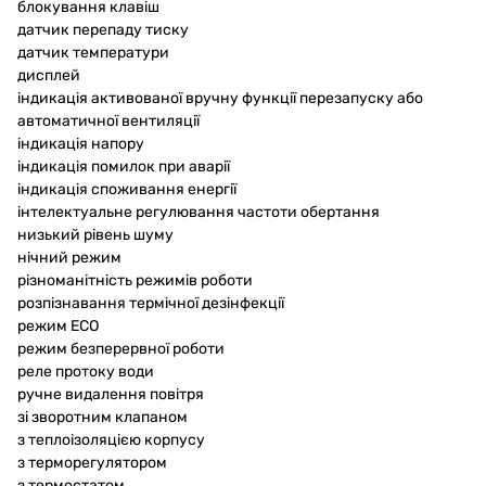
блокування клавіш
датчик перепаду тиску
датчик температури
дисплей
індикація активованої вручну функції перезапуску або
автоматичної вентиляції
індикація напору
індикація помилок при аварії
індикація споживання енергії
інтелектуальне регулювання частоти обертання
низький рівень шуму
нічний режим
різноманітність режимів роботи
розпізнавання термічної дезінфекції
режим ECO
режим безперервної роботи
реле протоку води
ручне видалення повітря
зі зворотним клапаном
з теплоізоляцією корпусу
з терморегулятором
з термостатом