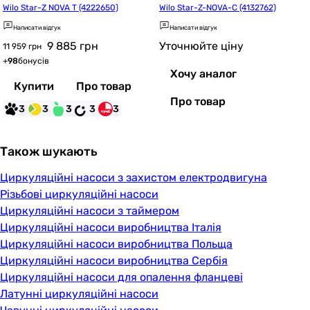
Wilo Star-Z NOVA T (4222650)
Wilo Star-Z-NOVA-C (4132762)
Написати відгук
Написати відгук
9 885
грн
Уточнюйте ціну
11 959 грн
+
98
бонусів
Хочу аналог
Купити
Про товар
Про товар
3
3
3
3
3
Також шукають
Циркуляційні насоси з захистом електродвигуна
Різьбові циркуляційні насоси
Циркуляційні насоси з таймером
Циркуляційні насоси виробництва Італія
Циркуляційні насоси виробництва Польща
Циркуляційні насоси виробництва Сербія
Циркуляційні насоси для опалення фланцеві
Латунні циркуляційні насоси