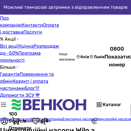
Можливі тимчасові затримки з відправленням товарів
Про
компанію
Контакти
Оплата
і доставка
Послуги
% Акції
Всі акції
Уцінка
Розпродаж
0800
до -50%
Програма
Наші
Показати
Київ
Львів
лояльності
магазини
номер
Більше
Гарантія
Повернення та
обмін
Кредит і оплата
частинами
Блог
💛
Допомогти ЗСУ 💙
Каталог
100
Інтернет-магазин
Каталог
Сантехніка
Електричні насоси
Циркуляційні насоси
бонусів
Кошик порожній
Отримати
Циркуляційні насоси Wilo з