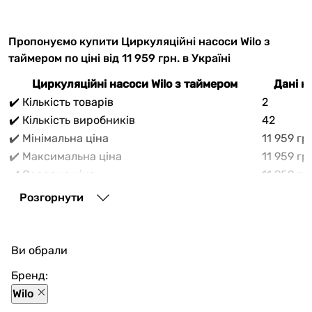
Пропонуємо купити Циркуляційні насоси Wilo з
таймером по ціні від 11 959 грн. в Україні
Циркуляційні насоси Wilo з таймером
Дані н
✔️ Кількість товарів
2
✔️ Кількість виробників
42
✔️ Мінімальна ціна
11 959 гр
✔️ Максимальна ціна
11 959 гр
✔️ Середня ціна
11 959 гр
В прайс-каталозі vencon.ua Циркуляційні насоси Wilo
Розгорнути
з таймером можливо вигідно придбати з доставкою
по Україні. При покупці Циркуляційні насоси Wilo з
таймером в нашому магазині доступні різноманітні
Ви обрали
способи оплати, покупка в кредит та багато акцій та
знажок для кожного покупця.
Бренд:
Wilo