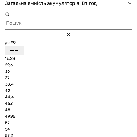
Загальна ємність акумуляторів, Вт⋅год
до 99
16,28
29,6
36
37
38,4
42
44,4
45,6
48
49,95
52
54
59,2