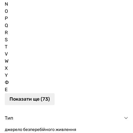
N
O
P
Q
R
S
T
V
W
X
Y
Ф
Е
Показати ще (73)
Тип
джерело безперебійного живлення