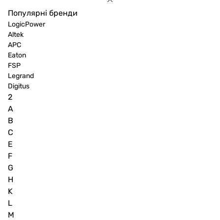
Популярні бренди
LogicPower
Altek
APC
Eaton
FSP
Legrand
Digitus
2
A
B
C
E
F
G
H
K
L
M