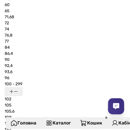
60
65
71,68
72
74
76,8
77
84
86,4
90
92,4
93,6
96
100 - 299
102
105
105,6
108
Головна
Каталог
Кошик
Кабі
124,8
132