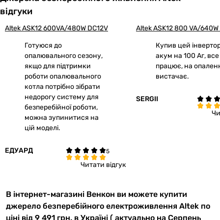
відгуки
Altek ASK12 600VA/480W DC12V
Altek ASK12 800 VA/640W
Готуюся до
Купив цей інвертор
опалювального сезону,
акум на 100 Аг, все
якщо для підтримки
працює, на опален
роботи опалювального
вистачає.
котла потрібно зібрати
недорогу систему для
SERGII
безперебійної роботи,
Чи
можна зупинитися на
цій моделі.
ЕДУАРД
Читати відгук
В інтернет-магазині Венкон ви можете купити
джерело безперебійного електроживлення Altek по
ціні від 9 491 грн. в Україні ( актуально на Серпень