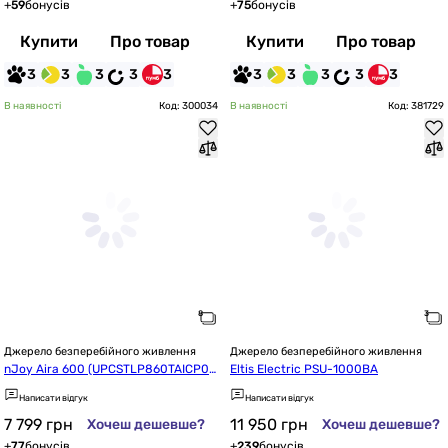
+
59
бонусів
+
75
бонусів
Купити
Про товар
Купити
Про товар
3
3
3
3
3
3
3
3
3
3
В наявності
Код: 300034
В наявності
Код: 381729
Джерело безперебійного живлення
Джерело безперебійного живлення
nJoy Aira 600 (UPCSTLP860TAICP01
Eltis Electric PSU-1000BA
B), Lin.int., 2 x Schuko, LCD, пластик п
Написати відгук
Написати відгук
од внешний АКБ 40-200Ah
7 799
грн
11 950
грн
Хочеш дешевше?
Хочеш дешевше?
+
77
бонусів
+
239
бонусів