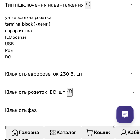
Тип підключення навантаження
універсальна розетка
terminal block (клеми)
євророзетка
IEC роз'єм
USB
PoE
DC
Кількість євророзеток 230 В, шт
Кількість розеток IEC, шт
Кількість фаз
Виконання
Головна
Каталог
Кошик
Кабі
класичний