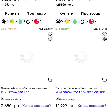
+
42
бонуси
+
258
бонусів
Купити
Про товар
Купити
Про товар
3
3
3
3
3
5
5
5
5
5
Закінчується
Код: 267849
В наявності
Код: 330416
Джерело безперебійного живлення
Джерело безперебійного живлення
Ritar RTSW-500 LCD
Must 1000W 12V, LCD (EP20-1012PR
O)
Написати відгук
Написати відгук
3 680
грн
12 999
грн
Хочеш дешевше?
Хочеш дешевше?