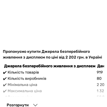
Пропонуємо купити Джерела безперебійного
живлення з дисплеєм по ціні від 2 202 грн. в Україні
Джерела безперебійного живлення з дисплеєм
Дані
✔️ Кількість товарів
919
✔️ Кількість виробників
80
✔️ Мінімальна ціна
2 202
✔️ Максимальна ціна
1 325
✔️ Середня ціна
52 20
В прайс-каталозі vencon.ua Джерела безперебійного
Розгорнути