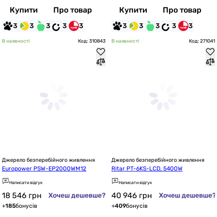
Купити
Про товар
Купити
Про товар
3
3
3
3
3
3
3
3
3
3
В наявності
Код: 310843
В наявності
Код: 271041
Джерело безперебійного живлення
Джерело безперебійного живлення
Europower PSW-EP2000WM12
Ritar PT-6KS-LCD, 5400W
Написати відгук
Написати відгук
18 546
грн
40 946
грн
Хочеш дешевше?
Хочеш дешевше?
+
185
бонусів
+
409
бонусів