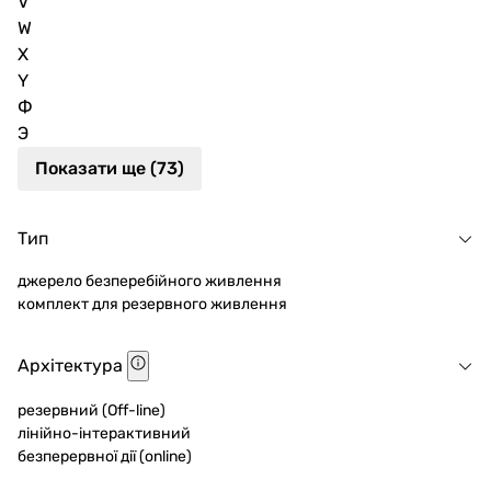
V
W
X
Y
Ф
Э
Показати ще (73)
Тип
джерело безперебійного живлення
комплект для резервного живлення
Архітектура
резервний (Off-line)
лінійно-інтерактивний
безперервної дії (online)