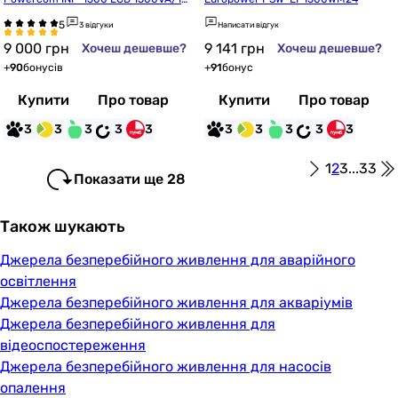
50W USB 2 Schuko
3 відгуки
Написати відгук
9 000
грн
9 141
грн
Хочеш дешевше?
Хочеш дешевше?
+
90
бонусів
+
91
бонус
Купити
Про товар
Купити
Про товар
3
3
3
3
3
3
3
3
3
3
1
2
3
...
33
Показати ще 28
Також шукають
Джерела безперебійного живлення для аварійного
освітлення
Джерела безперебійного живлення для акваріумів
Джерела безперебійного живлення для
відеоспостереження
Джерела безперебійного живлення для насосів
опалення