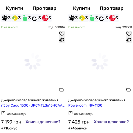
Купити
Про товар
Купити
Про товар
3
3
3
3
3
3
3
3
3
3
В наявності
Код: 300014
В наявності
Код: 299911
Джерело безперебійного живлення
Джерело безперебійного живлення
nJoy Cadu 1500 (UPCMTLS615HCAAZ
Powercom INF-1100
01B), Lin.int., AVR, 4 x Schuko, USB, LC
Написати відгук
Написати відгук
D, пластик
7 199
грн
7 425
грн
Хочеш дешевше?
Хочеш дешевше?
+
71
бонус
+
74
бонуси