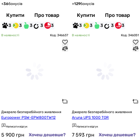
+
36
бонусів
+
129
бонусів
Купити
Про товар
Купити
Про товар
3
3
3
3
3
3
3
3
3
3
В наявності
Код: 346637
В наявності
Код: 346051
Джерело безперебійного живлення
Джерело безперебійного живлення
Europower PSW-EPW800TW12
Aruna UPS 1000 TOR
Написати відгук
Написати відгук
5 900
грн
7 593
грн
Хочеш дешевше?
Хочеш дешевше?