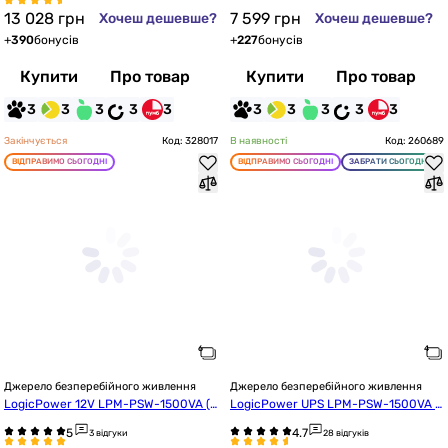
13 028
грн
7 599
грн
Хочеш дешевше?
Хочеш дешевше?
+
390
бонусів
+
227
бонусів
Купити
Про товар
Купити
Про товар
3
3
3
3
3
3
3
3
3
3
Закінчується
Код: 328017
В наявності
Код: 260689
ВІДПРАВИМО СЬОГОДНІ
ВІДПРАВИМО СЬОГОДНІ
ЗАБРАТИ СЬОГОДНІ
Джерело безперебійного живлення
Джерело безперебійного живлення
LogicPower 12V LPM-PSW-1500VA (1
LogicPower UPS LPM-PSW-1500VA (1
050Вт) Black (22754)
050Вт) (3406)
3 відгуки
28 відгуків