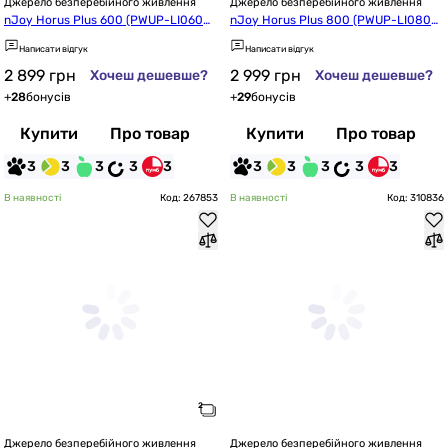
Джерело безперебійного живлення
Джерело безперебійного живлення
nJoy Horus Plus 600 (PWUP-LI060H1
nJoy Horus Plus 800 (PWUP-LI080H
-AZ01B) Лин.инт., AVR, 2 x Schuko, US
1-AZ01B) Лин.инт., AVR, 2 x Schuko, U
Написати відгук
Написати відгук
B, LCD, пластик
SB, LCD, пластик
2 899
грн
2 999
грн
Хочеш дешевше?
Хочеш дешевше?
+
28
бонусів
+
29
бонусів
Купити
Про товар
Купити
Про товар
3
3
3
3
3
3
3
3
3
3
В наявності
Код: 267853
В наявності
Код: 310836
Джерело безперебійного живлення
Джерело безперебійного живлення