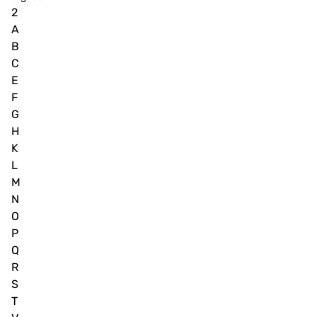
2
A
B
C
E
F
G
H
K
L
M
N
O
P
Q
R
S
T