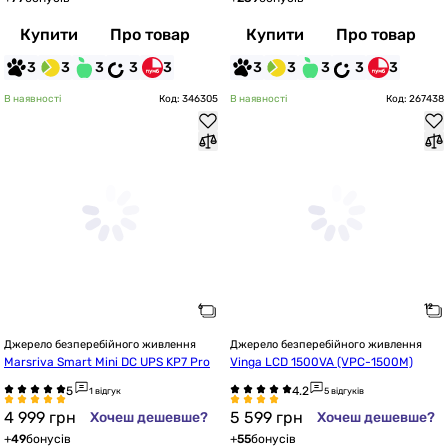
Купити
Про товар
Купити
Про товар
3
3
3
3
3
3
3
3
3
3
В наявності
Код: 346305
В наявності
Код: 267438
Джерело безперебійного живлення
Джерело безперебійного живлення
Marsriva Smart Mini DC UPS KP7 Pro
Vinga LCD 1500VA (VPC-1500M)
1 відгук
5 відгуків
4 999
грн
5 599
грн
Хочеш дешевше?
Хочеш дешевше?
+
49
бонусів
+
55
бонусів