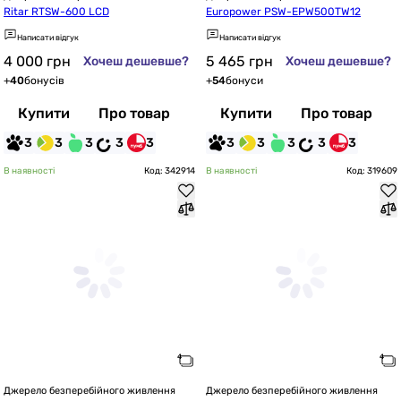
Ritar RTSW-600 LCD
Europower PSW-EPW500TW12
Написати відгук
Написати відгук
4 000
грн
5 465
грн
Хочеш дешевше?
Хочеш дешевше?
+
40
бонусів
+
54
бонуси
Купити
Про товар
Купити
Про товар
3
3
3
3
3
3
3
3
3
3
В наявності
Код: 342914
В наявності
Код: 319609
Джерело безперебійного живлення
Джерело безперебійного живлення