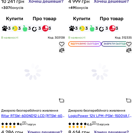
10 241
грн
4 999
грн
Хочеш дешевше?
Хочеш дешевше?
+
307
бонусів
+
49
бонусів
Купити
Про товар
Купити
Про товар
3
3
3
3
3
3
3
3
3
3
В наявності
Код: 303138
В наявності
Код: 312335
ВІДПРАВИМО СЬОГОДНІ
ЗАБРАТИ СЬОГОДНІ
Джерело безперебійного живлення
Джерело безперебійного живлення
Ritar RTSW-600ND12 LCD (RTSW-600
LogicPower 12V LPM-PSW-1500VA (1
ND12)
050Вт) White (22755)
1 відгук
13 відгуків
4 286
грн
8 614
грн
Хочеш дешевше?
Хочеш дешевше?