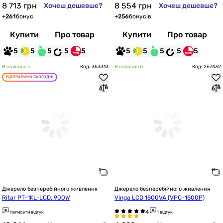
8 713
грн
8 554
грн
Хочеш дешевше?
Хочеш дешевше?
+
261
бонус
+
256
бонусів
Купити
Про товар
Купити
Про товар
5
5
5
5
5
5
5
5
5
5
В наявності
Код: 353313
В наявності
Код: 267432
ВІДПРАВИМО СЬОГОДНІ
Джерело безперебійного живлення
Джерело безперебійного живлення
Ritar PT-1KL-LCD, 900W
Vinga LCD 1500VA (VPC-1500P)
Написати відгук
1 відгук