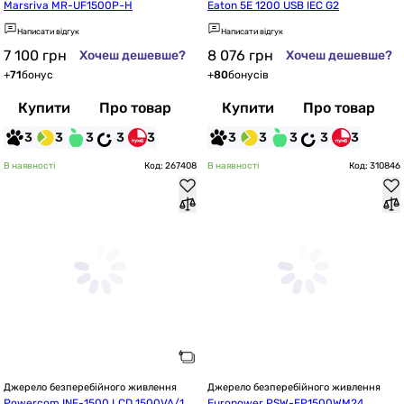
Marsriva MR-UF1500P-H
Eaton 5E 1200 USB IEC G2
Написати відгук
Написати відгук
7 100
грн
8 076
грн
Хочеш дешевше?
Хочеш дешевше?
+
71
бонус
+
80
бонусів
Купити
Про товар
Купити
Про товар
3
3
3
3
3
3
3
3
3
3
В наявності
Код: 267408
В наявності
Код: 310846
Джерело безперебійного живлення
Джерело безперебійного живлення
Powercom INF-1500 LCD 1500VA/10
Europower PSW-EP1500WM24