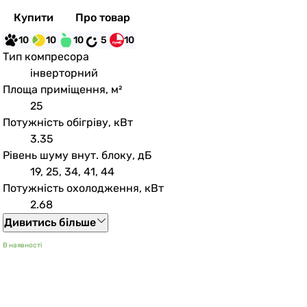
Купити
Про товар
10
10
10
5
10
Тип компресора
інверторний
Площа приміщення, м²
25
Потужність обігріву, кВт
3.35
Рівень шуму внут. блоку, дБ
19, 25, 34, 41, 44
Потужність охолодження, кВт
2.68
Дивитись більше
В наявності