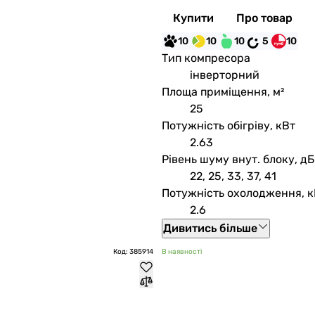
Купити
Про товар
10
10
10
5
10
Тип компресора
інверторний
Площа приміщення, м²
25
Потужність обігріву, кВт
2.63
Рівень шуму внут. блоку, дБ
22, 25, 33, 37, 41
Потужність охолодження, к
2.6
Дивитись більше
Код: 385914
В наявності