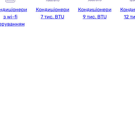
ндиціонери
Кондиціонери
Кондиціонери
Конди
з wi-fi
7 тис. BTU
9 тис. BTU
12 т
еруванням