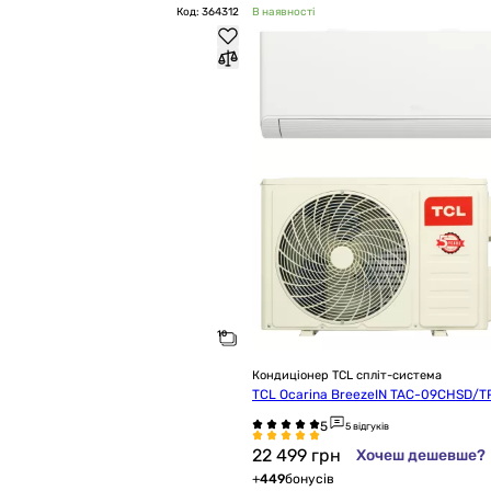
Код: 364312
В наявності
Кондиціонер TCL спліт-система
TCL Ocarina BreezeIN TAC-09CHSD/TP
5 відгуків
22 499
грн
Хочеш дешевше?
+
449
бонусів