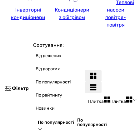
Теплові
Інверторні
Кондиціонери
насоси
кондиціонери
з обігрівом
повітря-
повітря
Сортування:
Від дешевих
Від дорогих
По популярності
Фільтр
По рейтингу
Плитка
Плитка
Новинки
По
По популярності
популярності