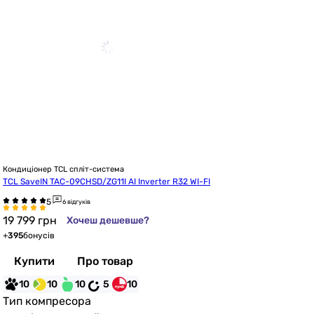
Кондиціонер TCL спліт-система
TCL SaveIN TAC-09CHSD/ZG11I AI Inverter R32 WI-FI
6 відгуків
19 799
грн
Хочеш дешевше?
+
395
бонусів
Купити
Про товар
10
10
10
5
10
Тип компресора