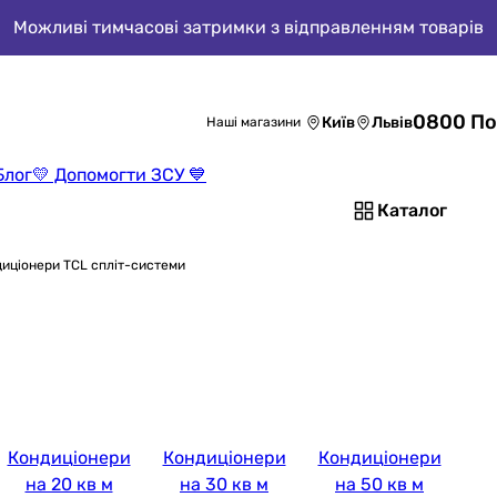
Можливі тимчасові затримки з відправленням товарів
0800 По
Київ
Львів
Наші магазини
Блог
💛 Допомогти ЗСУ 💙
Каталог
иціонери TCL спліт-системи
Кондиціонери
Кондиціонери
Кондиціонери
на 20 кв м
на 30 кв м
на 50 кв м