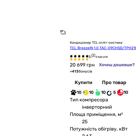
Кондиціонер TCL спліт-система
TCL BreezeIN 1.0 TAC-09CHSD/TPH21IF
6 відгуків
20 699
грн
Хочеш дешевше?
+
413
бонусів
Купити
Про товар
10
10
10
5
10
Тип компресора
інверторний
Площа приміщення, м²
25
Потужність обігріву, кВт