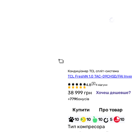
Кондиціонер TCL спліт-система
TCL FreshIN 1.0 TAC-09CHSD/FAI Inver
4 відгуки
38 999
грн
Хочеш дешевше?
+
779
бонусів
Купити
Про товар
10
10
10
5
10
Тип компресора