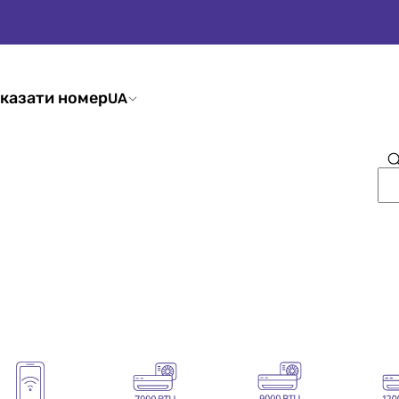
казати номер
UA