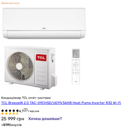
Закінчується
Кондиціонер TCL спліт-система
TCL BreezeIN 2.0 TAC-09CHSD/UG11V3AHB Heat Pump Inverter R32 Wi-Fi
7 відгуків
25 999
грн
Хочеш дешевше?
+
519
бонусів