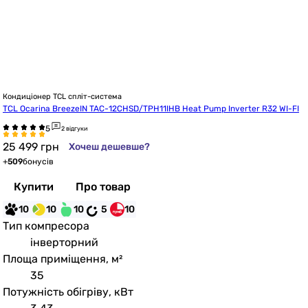
Кондиціонер TCL спліт-система
TCL Ocarina BreezeIN TAC-12CHSD/TPH11IHB Heat Pump Inverter R32 WI-FI
2 відгуки
25 499
грн
Хочеш дешевше?
+
509
бонусів
Купити
Про товар
10
10
10
5
10
Тип компресора
інверторний
Площа приміщення, м²
35
Потужність обігріву, кВт