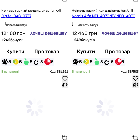
Неінверторний кондиціонер (on/off)
Неінверторний кондиціонер (on/off)
Digital DAC-07T7
Nordis Alfa NDI-A07ONF/ NDO-A07ON
F
Написати відгук
Написати відгук
12 100
грн
12 460
грн
Хочеш дешевше?
Хочеш дешевше?
+
242
бонуси
+
249
бонусів
Купити
Про товар
Купити
Про товар
5
5
5
5
5
5
5
5
5
5
В наявності
Код: 386252
В наявності
Код: 387503