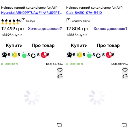
Неінверторний кондиціонер (on/off)
Неінверторний кондиціонер (on/off)
Hyundai ARN09PTUAWF4/ARU09PTU
Clair BASIC-07A-R410
AWF4
1 відгук
Написати відгук
12 499
грн
12 804
грн
Хочеш дешевше?
Хочеш дешевше?
+
249
бонусів
+
256
бонусів
Купити
Про товар
Купити
Про товар
5
5
5
5
5
5
5
5
5
5
В наявності
Код: 387663
В наявності
Код: 389593