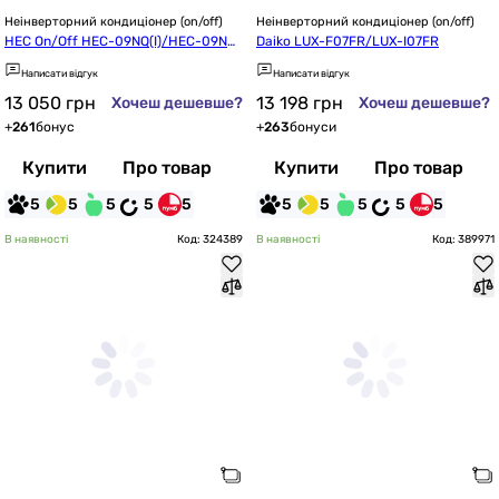
Неінверторний кондиціонер (on/off)
Неінверторний кондиціонер (on/off)
HEC On/Off HEC-09NQ(I)/HEC-09NQ
Daiko LUX-F07FR/LUX-I07FR
(O)
Написати відгук
Написати відгук
13 050
грн
13 198
грн
Хочеш дешевше?
Хочеш дешевше?
+
261
бонус
+
263
бонуси
Купити
Про товар
Купити
Про товар
5
5
5
5
5
5
5
5
5
5
В наявності
Код: 324389
В наявності
Код: 389971