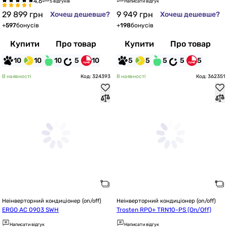
5 відгуків
Написати відгук
29 899
грн
9 949
грн
Хочеш дешевше?
Хочеш дешевше?
+
597
бонусів
+
198
бонусів
Купити
Про товар
Купити
Про товар
10
10
10
5
10
5
5
5
5
5
В наявності
Код: 324393
В наявності
Код: 362351
Неінверторний кондиціонер (on/off)
Неінверторний кондиціонер (on/off)
ERGO AC 0903 SWН
Trosten RPO+ TRN10-PS (On/Off)
Написати відгук
Написати відгук