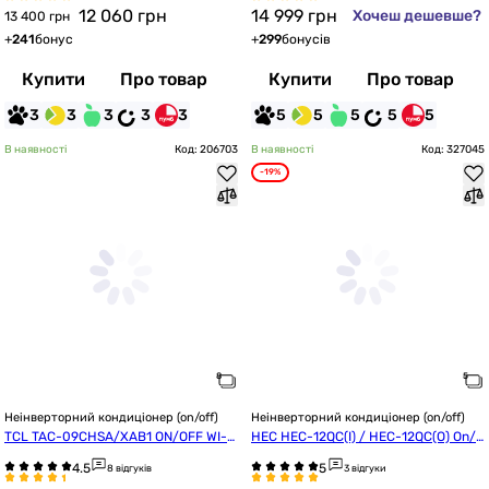
12 060
грн
14 999
грн
Хочеш дешевше?
13 400 грн
+
241
бонус
+
299
бонусів
Купити
Про товар
Купити
Про товар
3
3
3
3
3
5
5
5
5
5
В наявності
Код: 206703
В наявності
Код: 327045
-19%
Неінверторний кондиціонер (on/off)
Неінверторний кондиціонер (on/off)
TCL TAC-09CHSA/XAB1 ON/OFF WI-FI 
HEC HEC-12QC(I) / HEC-12QC(O) On/O
Ready
ff
8 відгуків
3 відгуки