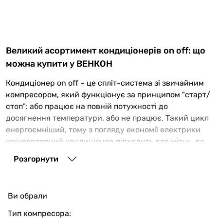
Великий асортимент кондиціонерів on off: що
можна купити у ВЕНКОН
Кондиціонер on off – це спліт-система зі звичайним
компресором, який функціонує за принципом "старт/
стоп": або працює на повній потужності до
досягнення температури, або не працює. Такий цикл
енергоємніший, тому з погляду економії електрики
неінверторний кондиціонер підходить для місць, де
ним користуватимуться періодично. Наприклад, на
Розгорнути
дачах, у невеликих магазинах, офісах та інших
приміщеннях з мінімальними потребами в
охолодженні або обігріві.
Ви обрали
Що за кондиціонери on off пропонує купити наш
Тип компресора:
інтернет-магазин