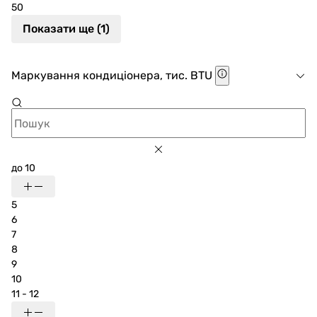
50
Показати ще (1)
Маркування кондиціонера, тис. BTU
до 10
5
6
7
8
9
10
11 - 12