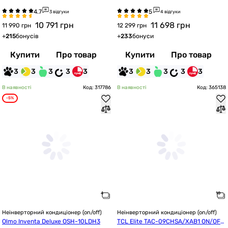
3 відгуки
4 відгуки
10 791
грн
11 698
грн
11 990 грн
12 299 грн
+
215
бонусів
+
233
бонуси
Купити
Про товар
Купити
Про товар
3
3
3
3
3
3
3
3
3
3
В наявності
Код: 317786
В наявності
Код: 365138
-5%
Неінверторний кондиціонер (on/off)
Неінверторний кондиціонер (on/off)
Olmo Inventa Deluxe OSH-10LDH3
TCL Elite TAC-09CHSA/XAB1 ON/OFF