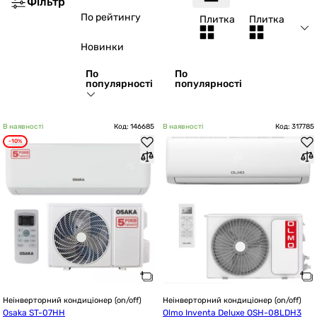
Фільтр
По рейтингу
Плитка
Плитка
Новинки
По
По
популярності
популярності
В наявності
Код: 146685
В наявності
Код: 317785
-10%
Неінверторний кондиціонер (on/off)
Неінверторний кондиціонер (on/off)
Osaka ST-07HH
Olmo Inventa Deluxe OSH-08LDH3