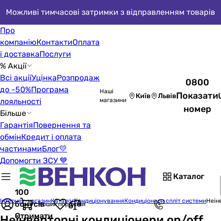
Можливі тимчасові затримки з відправленням товарів
Про
компанію
Контакти
Оплата
і доставка
Послуги
% Акції
Всі акції
Уцінка
Розпродаж
0800
до -50%
Програма
Наші
Показати
Київ
Львів
лояльності
магазини
номер
Більше
Гарантія
Повернення та
обмін
Кредит і оплата
частинами
Блог
💛
Допомогти ЗСУ 💙
Каталог
100
Інтернет-магазин
Каталог
Кондиціонування
Кондиціонери спліт системи
Неін
бонусів
Кошик порожній
Отримати
Неінверторні кондиціонери on/off