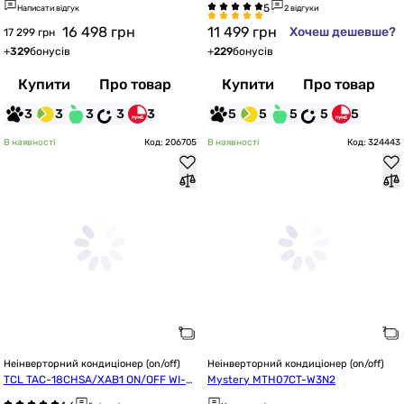
Написати відгук
2 відгуки
16 498
грн
11 499
грн
Хочеш дешевше?
17 299 грн
+
329
бонусів
+
229
бонусів
Купити
Про товар
Купити
Про товар
3
3
3
3
3
5
5
5
5
5
В наявності
Код: 206705
В наявності
Код: 324443
Неінверторний кондиціонер (on/off)
Неінверторний кондиціонер (on/off)
TCL TAC-18CHSA/XAB1 ON/OFF WI-FI 
Mystery MTH07CT-W3N2
Ready