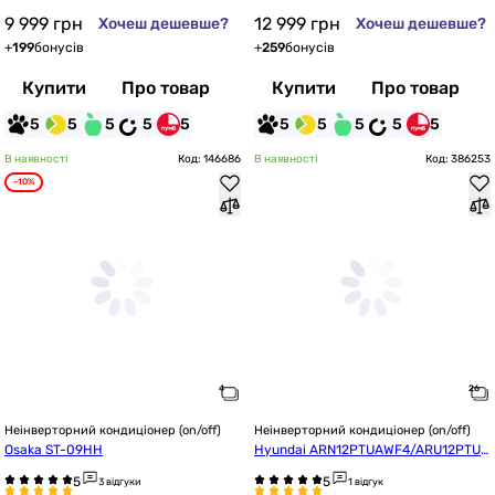
9 999
грн
12 999
грн
Хочеш дешевше?
Хочеш дешевше?
+
199
бонусів
+
259
бонусів
Купити
Про товар
Купити
Про товар
5
5
5
5
5
5
5
5
5
5
В наявності
Код: 146686
В наявності
Код: 386253
-10%
Неінверторний кондиціонер (on/off)
Неінверторний кондиціонер (on/off)
Osaka ST-09HH
Hyundai ARN12PTUAWF4/ARU12PTUA
WF4
3 відгуки
1 відгук