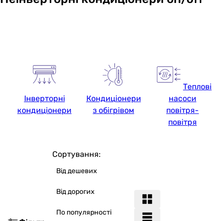
Теплові
Інверторні
Кондиціонери
насоси
кондиціонери
з обігрівом
повітря-
повітря
Сортування:
Від дешевих
Від дорогих
По популярності