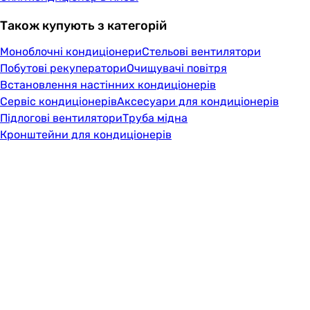
Також купують з категорій
Моноблочні кондиціонери
Стельові вентилятори
Побутові рекуператори
Очищувачі повітря
Встановлення настінних кондиціонерів
Сервіс кондиціонерів
Аксесуари для кондиціонерів
Підлогові вентилятори
Труба мідна
Кронштейни для кондиціонерів