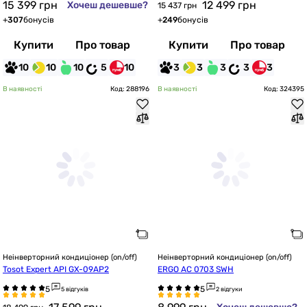
15 399
грн
12 499
грн
Хочеш дешевше?
15 437 грн
+
307
бонусів
+
249
бонусів
Купити
Про товар
Купити
Про товар
10
10
10
5
10
3
3
3
3
3
В наявності
Код: 288196
В наявності
Код: 324395
Неінверторний кондиціонер (on/off)
Неінверторний кондиціонер (on/off)
Tosot Expert API GX-09AP2
ERGO AC 0703 SWН
5 відгуків
2 відгуки