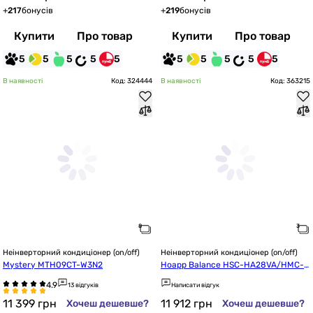
+
217
бонусів
+
219
бонусів
Купити
Про товар
Купити
Про товар
5
5
5
5
5
5
5
5
5
5
В наявності
Код: 324444
В наявності
Код: 363215
Неінверторний кондиціонер (on/off)
Неінверторний кондиціонер (on/off)
Mystery MTH09CT-W3N2
Hoapp Balance HSC-HA28VA/HMC-H
A28VA
13 відгуків
Написати відгук
11 399
грн
11 912
грн
Хочеш дешевше?
Хочеш дешевше?