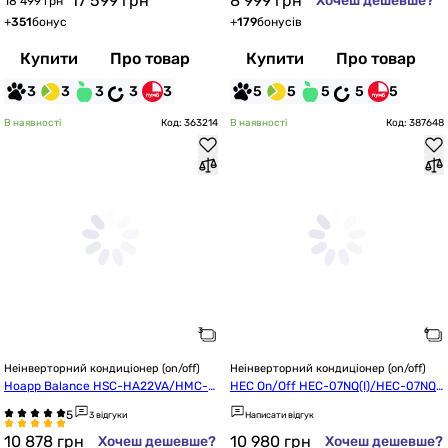
17 599
грн
8 999
грн
Хочеш дешевше?
18 499 грн
+
351
бонус
+
179
бонусів
Купити
Про товар
Купити
Про товар
3
3
3
3
3
5
5
5
5
5
В наявності
Код: 363214
В наявності
Код: 387648
Неінверторний кондиціонер (on/off)
Неінверторний кондиціонер (on/off)
Hoapp Balance HSC-HA22VA/HMC-H
HEC On/Off HEC-07NQ(I)/HEC-07NQ
A22VA
(O)
3 відгуки
Написати відгук
10 878
грн
10 980
грн
Хочеш дешевше?
Хочеш дешевше?