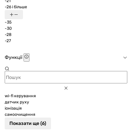
-21
-26 і більше
-35
-30
-28
-27
Функції
wi-fi керування
датчик руху
іонізація
самоочищення
Показати ще (6)