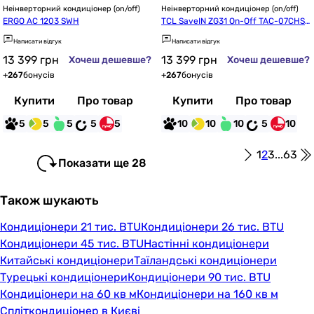
Неінверторний кондиціонер (on/off)
Неінверторний кондиціонер (on/off)
ERGO AC 1203 SWН
TCL SaveIN ZG31 On-Off TAC-07CHS
D/ZG31 WI-FI Ready
Написати відгук
Написати відгук
13 399
грн
13 399
грн
Хочеш дешевше?
Хочеш дешевше?
+
267
бонусів
+
267
бонусів
Купити
Про товар
Купити
Про товар
5
5
5
5
5
10
10
10
5
10
1
2
3
...
63
Показати ще 28
Також шукають
Кондиціонери 21 тис. BTU
Кондиціонери 26 тис. BTU
Кондиціонери 45 тис. BTU
Настінні кондиціонери
Китайські кондиціонери
Таїландські кондиціонери
Турецькі кондиціонери
Кондиціонери 90 тис. BTU
Кондиціонери на 60 кв м
Кондиціонери на 160 кв м
Спліткондиціонер в Києві