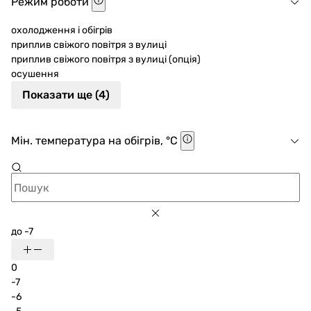
Режим роботи
охолодження і обігрів
приплив свіжого повітря з вулиці
приплив свіжого повітря з вулиці (опція)
осушення
Показати ще (4)
Мін. температура на обігрів, °C
до -7
0
-7
-6