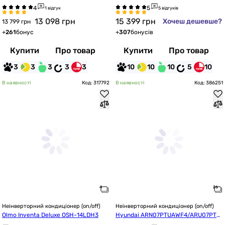
 R32 WI-FI Ready
1 відгук
5 відгуків
13 098
грн
15 399
грн
Хочеш дешевше?
13 799 грн
+
261
бонус
+
307
бонусів
Купити
Про товар
Купити
Про товар
3
3
3
3
3
10
10
10
5
10
В наявності
Код: 317792
В наявності
Код: 386251
Неінверторний кондиціонер (on/off)
Неінверторний кондиціонер (on/off)
Olmo Inventa Deluxe OSH-14LDH3
Hyundai ARN07PTUAWF4/ARU07PTU
AWF4