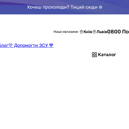
Хочеш прохолоди? Тицяй сюди ❄️
0800 По
Київ
Львів
Наші магазини
Блог
💛 Допомогти ЗСУ 💙
Каталог