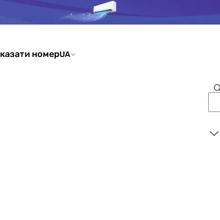
казати номер
UA