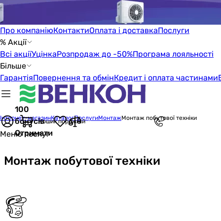
Про компанію
Контакти
Оплата і доставка
Послуги
% Акції
Всі акції
Уцінка
Розпродаж до -50%
Програма лояльності
Більше
Гарантія
Повернення та обмін
Кредит і оплата частинами
100
Інтернет-магазин
Каталог
Послуги
Монтаж
Монтаж побутової техніки
бонусів
Кошик порожній
Отримати
Меню послуг
Монтаж побутової техніки