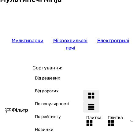
Мультиварки
Мікрохвильові
Електрогрилі
печі
Сортування:
Від дешевих
Від дорогих
По популярності
Фільтр
По рейтингу
Плитка
Плитка
Новинки