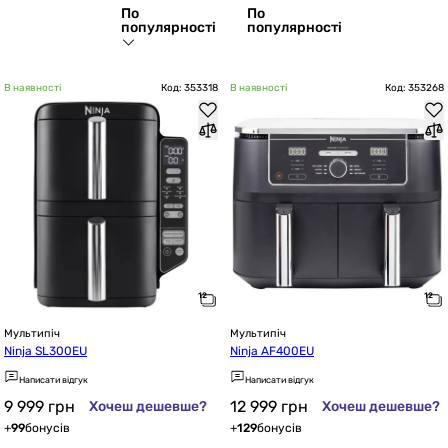
По
По
популярності
популярності
В наявності
Код: 353318
В наявності
Код: 353268
Мультипіч
Мультипіч
Ninja SL300EU
Ninja AF400EU
Написати відгук
Написати відгук
9 999
грн
12 999
грн
Хочеш дешевше?
Хочеш дешевше?
+
99
бонусів
+
129
бонусів