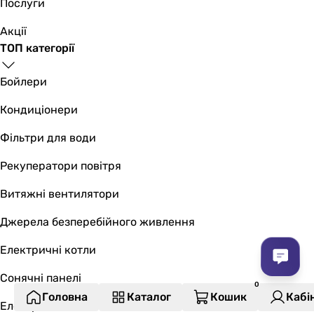
Послуги
Акції
ТОП категорії
Бойлери
Кондиціонери
Фільтри для води
Рекуператори повітря
Витяжні вентилятори
Джерела безперебійного живлення
Електричні котли
Сонячні панелі
Головна
Каталог
Кошик
Кабі
Електрична тепла підлога