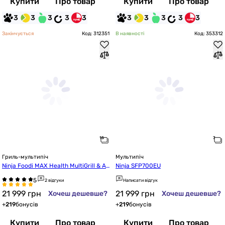
Купити
Про товар
Купити
Про товар
3
3
3
3
3
3
3
3
3
3
Закінчується
Код: 312351
В наявності
Код: 353312
Гриль-мультипіч
Мультипіч
Ninja Foodi MAX Health MultiGrill & Ai
Ninja SFP700EU
r Fryer AG651EU
2 відгуки
Написати відгук
21 999
грн
21 999
грн
Хочеш дешевше?
Хочеш дешевше?
+
219
бонусів
+
219
бонусів
Купити
Про товар
Купити
Про товар