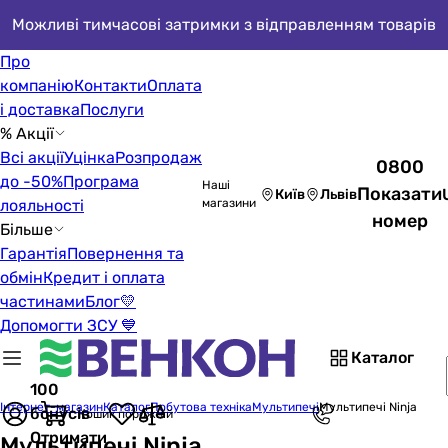
Можливі тимчасові затримки з відправленням товарів
Про
компанію
Контакти
Оплата
і доставка
Послуги
% Акції
Всі акції
Уцінка
Розпродаж
0800
до -50%
Програма
Наші
Показати
Київ
Львів
лояльності
магазини
номер
Більше
Гарантія
Повернення та
обмін
Кредит і оплата
частинами
Блог
💛
Допомогти ЗСУ 💙
Каталог
100
Інтернет-магазин
Каталог
Побутова техніка
Мультипечі
Мультипечі Ninja
бонусів
Кошик порожній
Отримати
Мультипечі Ninja