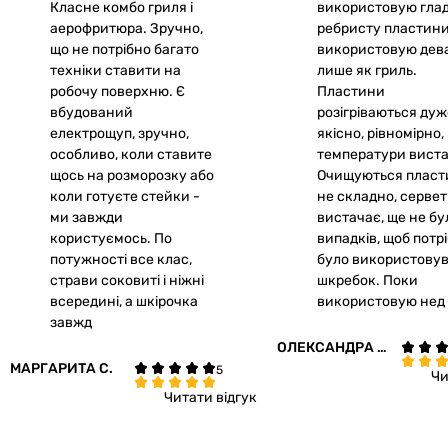
Класне комбо гриля і
використовую глад
аерофритюра. Зручно,
ребристу пластини,
що не потрібно багато
використовую дев
техніки ставити на
лише як гриль.
робочу поверхню. Є
Пластини
вбудований
розігріваються дуж
електрощуп, зручно,
якісно, рівномірно,
особливо, коли ставите
температури виста
щось на розморозку або
Очищуються пласт
коли готуєте стейки -
не складно, серве
ми завжди
вистачає, ще не бу
користуємось. По
випадків, щоб потр
потужності все клас,
було використову
страви соковиті і ніжні
шкребок. Поки
всередині, а шкірочка
використовую нед
завжд
ОЛЕКСАНДРА Ш
МАРГАРИТА С. 
ВЕЦЬ
Чи
Читати відгук