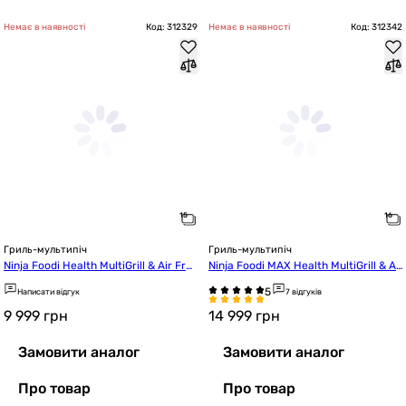
Немає в наявності
Код: 312329
Немає в наявності
Код: 312342
Гриль-мультипіч
Гриль-мультипіч
Ninja Foodi Health MultiGrill & Air Fry
Ninja Foodi MAX Health MultiGrill & Ai
er AG301EU
r Fryer AG551EU
Написати відгук
7 відгуків
9 999
грн
14 999
грн
Замовити аналог
Замовити аналог
Про товар
Про товар