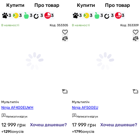
Купити
Про товар
Купити
Про товар
3
3
3
3
3
3
3
3
3
3
В наявності
Код: 353305
В наявності
Код: 353309
Мультипіч
Мультипіч
Ninja AF400EUWH
Ninja AF500EU
Написати відгук
Написати відгук
12 999
грн
17 999
грн
Хочеш дешевше?
Хочеш дешевше?
+
129
бонусів
+
179
бонусів