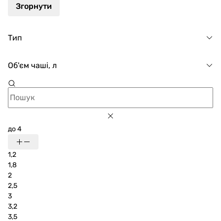
Згорнути
Тип
Об'єм чаші, л
до 4
1,2
1,8
2
2,5
3
3,2
3,5