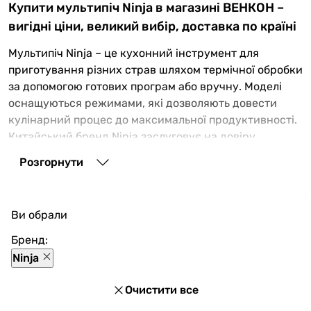
Купити мультипіч Ninja в магазині ВЕНКОН –
вигідні ціни, великий вибір, доставка по країні
Мультипіч Ninja – це кухонний інструмент для
приготування різних страв шляхом термічної обробки
за допомогою готових програм або вручну. Моделі
оснащуються режимами, які дозволяють довести
кулінарний процес до максимальної продуктивності.
Китайський бренд Ninja заслуговує на довіру
багатьох покупців завдяки справедливому
Розгорнути
співвідношенню між ціною і характеристиками,
великій різноманітності лінійок моделей і відмінній
якості своєї продукції. Такі мультипечі
Ви обрали
рекомендуються для домашніх кухонь, особливо в
тих випадках, коли потрібно заощадити час на
Бренд:
готування і спростити цей процес.
Ninja
Мультипечі Ніндзя – різноманітність нашого
Очистити все
асортименту