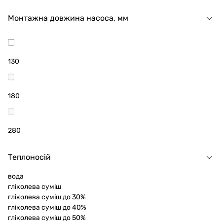
Монтажна довжина насоса, мм
130
180
280
Теплоносій
вода
гліколева суміш
гліколева суміш до 30%
гліколева суміш до 40%
гліколева суміш до 50%