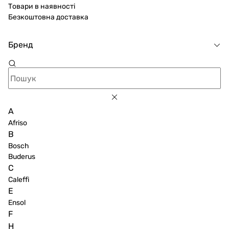
Товари в наявності
Безкоштовна доставка
Бренд
A
Afriso
B
Bosch
Buderus
C
Caleffi
E
Ensol
F
H