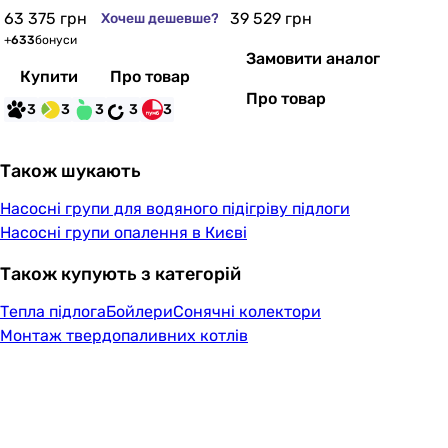
63 375
грн
39 529
грн
Хочеш дешевше?
+
633
бонуси
Замовити аналог
Купити
Про товар
Про товар
3
3
3
3
3
Також шукають
Насосні групи для водяного підігріву підлоги
Насосні групи опалення в Києві
Також купують з категорій
Тепла підлога
Бойлери
Сонячні колектори
Монтаж твердопаливних котлів