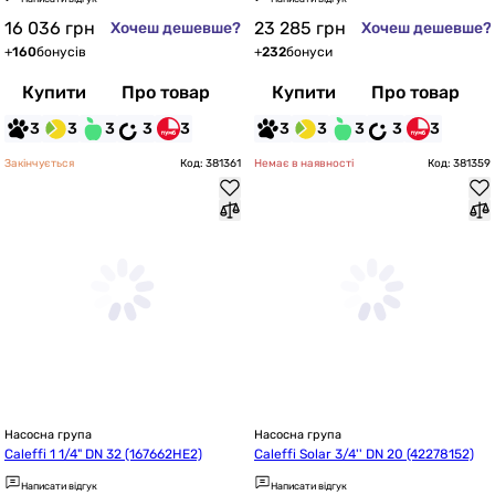
16 036
грн
23 285
грн
Хочеш дешевше?
Хочеш дешевше?
+
160
бонусів
+
232
бонуси
Купити
Про товар
Купити
Про товар
3
3
3
3
3
3
3
3
3
3
Закінчується
Код: 381361
Немає в наявності
Код: 381359
Насосна група
Насосна група
Caleffi 1 1/4" DN 32 (167662HE2)
Caleffi Solar 3/4'' DN 20 (42278152)
Написати відгук
Написати відгук