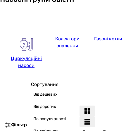
Колектори
Газові котли
опалення
Циркуляційні
насоси
Сортування:
Від дешевих
Від дорогих
По популярності
Фільтр