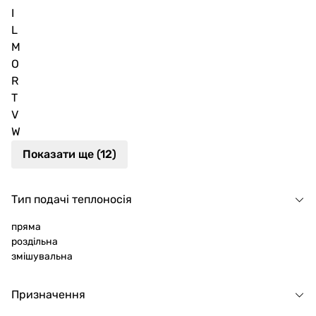
I
L
M
O
R
T
V
W
Показати ще (12)
Тип подачі теплоносія
пряма
роздільна
змішувальна
Призначення