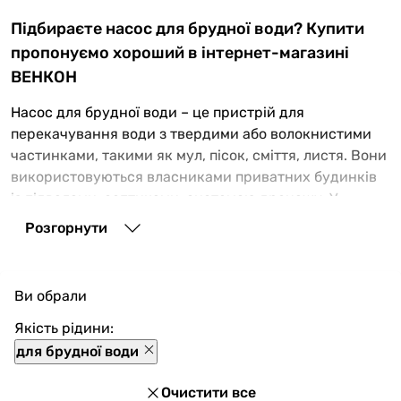
Підбираєте насос для брудної води? Купити
пропонуємо хороший в інтернет-магазині
ВЕНКОН
Насос для брудної води – це пристрій для
перекачування води з твердими або волокнистими
частинками, такими як мул, пісок, сміття, листя. Вони
використовуються власниками приватних будинків
із підвалами, септиками, системою дренажу. У
будівництві та промисловості такі насоси дають
Розгорнути
змогу швидко відкачати рідину із затоплених
котлованів, колодязів та інших підземних
резервуарів.
Ви обрали
Які насоси для брудної води є у продажу в Венкон
Якість рідини:
Наш магазин реалізує заглибні та поверхневі насоси
для брудної води
для брудної води, серед яких – дренажні,
каналізаційні, фекальні агрегати. У нас є насоси з
Очистити все