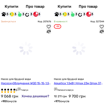
Купити
Про товар
Купити
Про товар
3
3
3
3
3
3
3
3
3
3
Закінчується
Код: 207676
В наявності
Код: 327344
-5%
Насос для брудної води
Насос для брудної води
Насоси+Обладнання WQD 15-15-1,5
Aquatica 1.5кВт Hmax 23м Qmax 375
 F
л/хв (773424)
1 відгук
Написати відгук
9 068
грн
9 700
грн
Хочеш дешевше?
10 211 грн
+
90
бонусів
+
97
бонусів