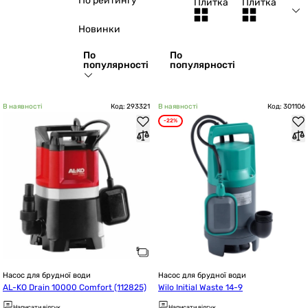
По рейтингу
Плитка
Плитка
Новинки
По
По
популярності
популярності
В наявності
Код: 293321
В наявності
Код: 301106
-22%
Насос для брудної води
Насос для брудної води
AL-KO Drain 10000 Comfort (112825)
Wilo Initial Waste 14-9
Написати відгук
Написати відгук