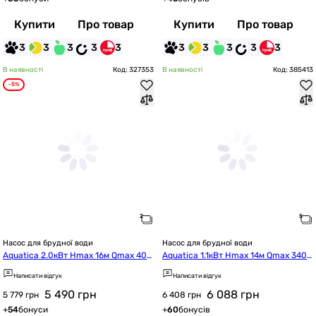
Купити
Про товар
Купити
Про товар
3
3
3
3
3
3
3
3
3
3
В наявності
Код: 327353
В наявності
Код: 385413
-5%
Насос для брудної води
Насос для брудної води
Aquatica 2.0кВт Hmax 16м Qmax 400
Aquatica 1.1кВт Hmax 14м Qmax 340
л/хв mid (773383)
л/хв mid (773392)
Написати відгук
Написати відгук
5 490
грн
6 088
грн
5 779 грн
6 408 грн
+
54
бонуси
+
60
бонусів