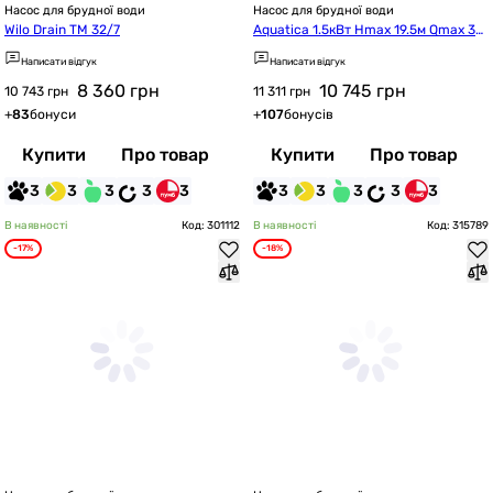
Насос для брудної води
Насос для брудної води
Wilo Drain TM 32/7
Aquatica 1.5кВт Hmax 19.5м Qmax 35
0л/хв з ножем (773434)
Написати відгук
Написати відгук
8 360
грн
10 745
грн
10 743 грн
11 311 грн
+
83
бонуси
+
107
бонусів
Купити
Про товар
Купити
Про товар
3
3
3
3
3
3
3
3
3
3
В наявності
Код: 301112
В наявності
Код: 315789
-17%
-18%