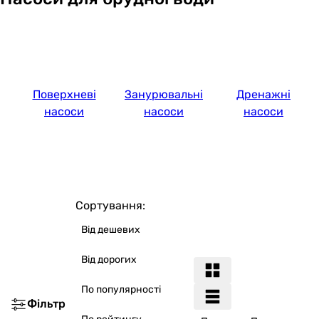
Поверхневі
Занурювальні
Дренажні
насоси
насоси
насоси
Сортування:
Від дешевих
Від дорогих
По популярності
Фільтр