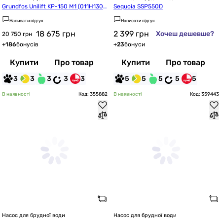
Grundfos Unilift KP-150 M1 (011H130
Sequoia SSP550D
0)
Написати відгук
Написати відгук
18 675
грн
2 399
грн
Хочеш дешевше?
20 750 грн
+
186
бонусів
+
23
бонуси
Купити
Про товар
Купити
Про товар
3
3
3
3
3
5
5
5
5
5
В наявності
Код: 355882
В наявності
Код: 359443
Насос для брудної води
Насос для брудної води