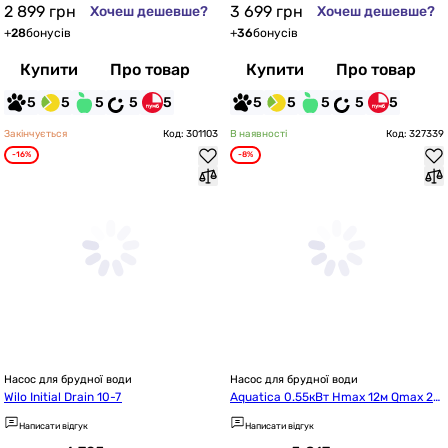
2 899
грн
3 699
грн
Хочеш дешевше?
Хочеш дешевше?
+
28
бонусів
+
36
бонусів
Купити
Про товар
Купити
Про товар
5
5
5
5
5
5
5
5
5
5
Закінчується
Код: 301103
В наявності
Код: 327339
-16%
-8%
Насос для брудної води
Насос для брудної води
Wilo Initial Drain 10-7
Aquatica 0.55кВт Hmax 12м Qmax 24
2л/хв (773411)
Написати відгук
Написати відгук