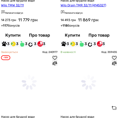
Насос для брудної води
Насос для брудної води
Wilo TMW 32/11
Wilo Drain TMR 32/11 (4145327)
Написати відгук
Написати відгук
11 779
грн
11 869
грн
14 273 грн
14 493 грн
+
117
бонусів
+
118
бонусів
Купити
Про товар
Купити
Про товар
3
3
3
3
3
3
3
3
3
3
Закінчується
Код: 240977
В наявності
Код: 359435
-10%
Насос для брудної води
Насос для брудної води