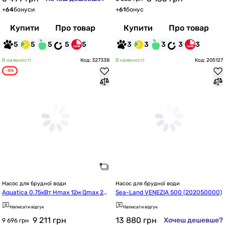
+
64
бонуси
+
61
бонус
Купити
Про товар
Купити
Про товар
5
5
5
5
5
3
3
3
3
3
В наявності
Код: 327338
В наявності
Код: 205127
-5%
Насос для брудної води
Насос для брудної води
Aquatica 0.75кВт Hmax 12м Qmax 22
Sea-Land VENEZIA 500 (202050000)
5л/хв з ножем (773432)
Написати відгук
Написати відгук
9 211
грн
13 880
грн
Хочеш дешевше?
9 696 грн