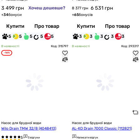
3 499
грн
6 531
грн
Хочеш дешевше?
8 377 грн
+
34
бонуси
+
65
бонусів
Купити
Про товар
Купити
Про товар
5
5
5
5
5
3
3
3
3
3
В наявності
Код: 315797
В наявності
Код: 293317
-16%
Насос для брудної води
Насос для брудної води
Wilo Drain TMW 32/8 (4048413)
AL-KO Drain 7000 Classic (112821)
3 відгуки
Написати відгук