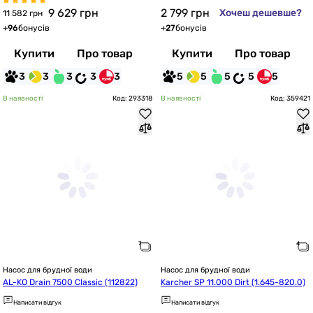
9 629
грн
2 799
грн
Хочеш дешевше?
11 582 грн
+
96
бонусів
+
27
бонусів
Купити
Про товар
Купити
Про товар
3
3
3
3
3
5
5
5
5
5
В наявності
Код: 293318
В наявності
Код: 359421
Насос для брудної води
Насос для брудної води
AL-KO Drain 7500 Classic (112822)
Karcher SP 11.000 Dirt (1.645-820.0)
Написати відгук
Написати відгук