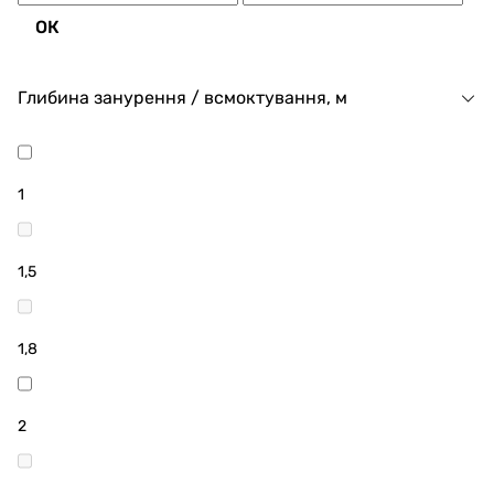
ОК
Глибина занурення / всмоктування, м
1
1,5
1,8
2