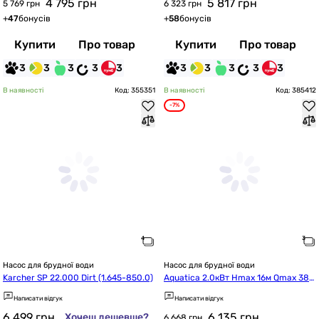
4 795
грн
5 817
грн
5 769 грн
6 323 грн
+
47
бонусів
+
58
бонусів
Купити
Про товар
Купити
Про товар
3
3
3
3
3
3
3
3
3
3
В наявності
Код: 355351
В наявності
Код: 385412
-7%
Насос для брудної води
Насос для брудної води
Karcher SP 22.000 Dirt (1.645-850.0)
Aquatica 2.0кВт Hmax 16м Qmax 380
л/хв mid (773393)
Написати відгук
Написати відгук
6 499
грн
6 135
грн
Хочеш дешевше?
6 668 грн