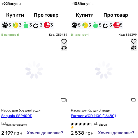
+
92
бонуси
+
138
бонусів
Купити
Про товар
Купити
Про товар
3
3
3
3
3
5
5
5
5
5
В наявності
Код: 359434
В наявності
Код: 385399
Насос для брудної води
Насос для брудної води
Sequoia SSP400D
Farmer WQD 1100 (16480)
Написати відгук
1 відгук
2 199
грн
2 538
грн
Хочеш дешевше?
Хочеш дешевше?