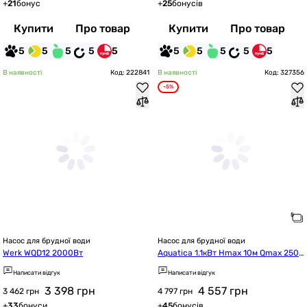
+
21
бонус
+
25
бонусів
Купити
Про товар
Купити
Про товар
5
5
5
5
5
5
5
5
5
5
В наявності
Код: 222841
В наявності
Код: 327356
-5%
Насос для брудної води
Насос для брудної води
Werk WQD12 2000Вт
Aquatica 1.1кВт Hmax 10м Qmax 250
л/хв mid (773381)
Написати відгук
Написати відгук
3 398
грн
4 557
грн
3 462 грн
4 797 грн
+
33
бонуси
+
45
бонусів