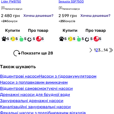
Lider PWB750
Sequoia SSP750D
Написати відгук
Написати відгук
2 480
грн
2 599
грн
Хочеш дешевше?
Хочеш дешевше?
+
24
бонуси
+
25
бонусів
Купити
Про товар
Купити
Про товар
5
5
5
5
5
5
5
5
5
5
1
2
3
...
14
Показати ще 28
Також шукають
Відцентрові насоси
Насоси з гідроакумулятором
Насоси з поплавковим вимикачем
Відцентрові самовсмоктуючі насоси
Дренажні насоси для брудної води
Занурювальні дренажні насоси
Каналізаційні занурювальні насоси
Фекальні насоси з подрібнювачем відходів