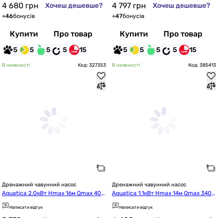
4 680
грн
4 797
грн
Хочеш дешевше?
Хочеш дешевше?
+
46
бонусів
+
47
бонусів
Купити
Про товар
Купити
Про товар
5
5
5
5
15
5
5
5
5
15
В наявності
Код: 327353
В наявності
Код: 385413
Дренажний чавунний насос
Дренажний чавунний насос
Aquatica 2.0кВт Hmax 16м Qmax 400
Aquatica 1.1кВт Hmax 14м Qmax 340
л/хв mid (773383)
л/хв mid (773392)
Написати відгук
Написати відгук