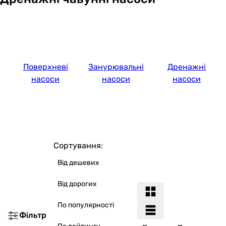
Поверхневі
Занурювальні
Дренажні
насоси
насоси
насоси
Сортування:
Від дешевих
Від дорогих
По популярності
Фільтр