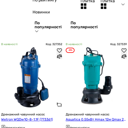
По рейтингу
Плитка
Плитка
Новинки
По
По
популярності
популярності
В наявності
Код: 327352
В наявності
Код: 327339
-8%
Дренажний чавунний насос
Дренажний чавунний насос
Wetron WQDw10-8-1.1F (773361)
Aquatica 0.55кВт Hmax 12м Qmax 24
2л/хв (773411)
Написати відгук
Написати відгук