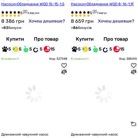
Насоси+Обладнання WQD 15-15-1,5
Насоси+Обладнання WQD 8-16-1,1F
2 відгуки
1 відгук
8 386
грн
8 659
грн
Хочеш дешевше?
Хочеш дешевше?
+
83
бонуси
+
86
бонусів
Купити
Про товар
Купити
Про товар
5
5
5
5
15
5
5
5
5
15
В наявності
Код: 327348
В наявності
Код: 385414
Дренажний чавунний насос
Дренажний чавунний насос