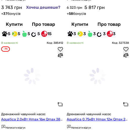
3 743
грн
5 817
грн
Хочеш дешевше?
6 323 грн
+
37
бонусів
+
58
бонусів
Купити
Про товар
Купити
Про товар
5
5
5
5
15
3
3
3
3
3
В наявності
Код: 385412
В наявності
Код: 327338
-7%
Дренажний чавунний насос
Дренажний чавунний насос
Aquatica 2.0кВт Hmax 16м Qmax 380
Aquatica 0.75кВт Hmax 12м Qmax 22
л/хв mid (773393)
5л/хв з ножем (773432)
Написати відгук
Написати відгук