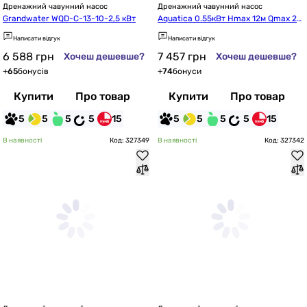
Дренажний чавунний насос
Дренажний чавунний насос
Grandwater WQD-C-13-10-2,5 кВт
Aquatica 0.55кВт Hmax 12м Qmax 24
2л/хв (773421)
Написати відгук
Написати відгук
6 588
грн
7 457
грн
Хочеш дешевше?
Хочеш дешевше?
+
65
бонусів
+
74
бонуси
Купити
Про товар
Купити
Про товар
5
5
5
5
15
5
5
5
5
15
В наявності
Код: 327349
В наявності
Код: 327342