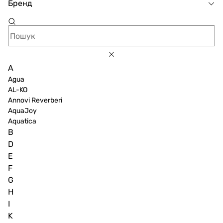
Бренд
A
Agua
AL-KO
Annovi Reverberi
AquaJoy
Aquatica
B
D
E
F
G
H
I
K