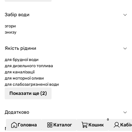
Забір води
згори
знизу
Якість рідини
для брудної води
для дизельного топлива
для каналізації
для моторної оливи
для слабозагрязненої води
Показати ще (2)
Додатково
Головна
Каталог
Кошик
Кабі
Механізм насоса