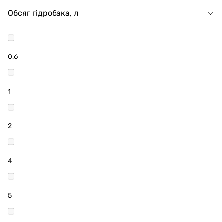
Обсяг гідробака, л
0,6
1
2
4
5