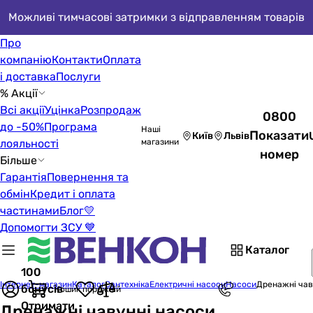
Можливі тимчасові затримки з відправленням товарів
Про
компанію
Контакти
Оплата
і доставка
Послуги
% Акції
Всі акції
Уцінка
Розпродаж
0800
до -50%
Програма
Наші
Показати
Київ
Львів
лояльності
магазини
номер
Більше
Гарантія
Повернення та
обмін
Кредит і оплата
частинами
Блог
💛
Допомогти ЗСУ 💙
Каталог
100
Інтернет-магазин
Каталог
Сантехніка
Електричні насоси
Насоси
Дренажні чав
бонусів
Кошик порожній
Отримати
Дренажні чавунні насоси