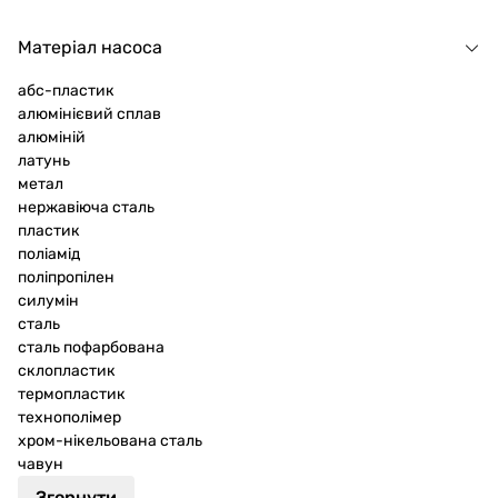
Матеріал насоса
абс-пластик
алюмінієвий сплав
алюміній
латунь
метал
нержавіюча сталь
пластик
поліамід
поліпропілен
силумін
сталь
сталь пофарбована
склопластик
термопластик
технополімер
хром-нікельована сталь
чавун
Згорнути