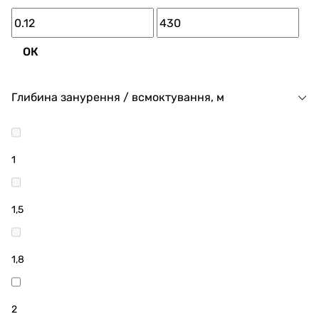
ОК
Глибина занурення / всмоктування, м
1
1,5
1,8
2