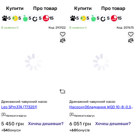
Купити
Про товар
Купити
Про товар
5
5
5
5
15
5
5
5
5
15
В наявності
Код: 293122
В наявності
Код: 207675
Дренажний чавунний насос
Дренажний чавунний насос
Leo SPm37A (773251)
Насоси+Обладнання WQD 10-8-0,55
F
Написати відгук
Написати відгук
5 450
грн
6 051
грн
Хочеш дешевше?
Хочеш дешевше?
+
54
бонуси
+
60
бонусів