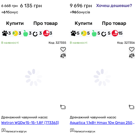
6 135
грн
9 696
грн
Хочеш дешевше?
6 668 грн
+
61
бонус
+
96
бонусів
Купити
Про товар
Купити
Про товар
3
3
3
3
3
5
5
5
5
15
В наявності
Код: 327355
В наявності
Код: 327356
Дренажний чавунний насос
Дренажний чавунний насос
Wetron WQDw15-15-1.8F (773363)
Aquatica 1.1кВт Hmax 10м Qmax 250
л/хв mid (773381)
Написати відгук
Написати відгук