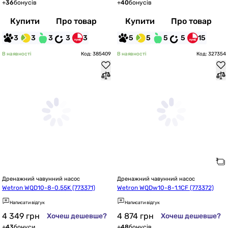
+
36
бонусів
+
40
бонусів
Купити
Про товар
Купити
Про товар
3
3
3
3
3
5
5
5
5
15
В наявності
Код: 385409
В наявності
Код: 327354
Дренажний чавунний насос
Дренажний чавунний насос
Wetron WQD10-8-0.55K (773371)
Wetron WQDw10-8-1.1CF (773372)
Написати відгук
Написати відгук
4 349
грн
4 874
грн
Хочеш дешевше?
Хочеш дешевше?
+
43
бонуси
+
48
бонусів