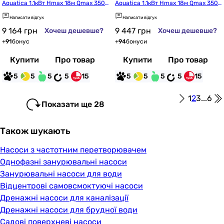
Aquatica 1.1кВт Hmax 18м Qmax 350
Aquatica 1.1кВт Hmax 18м Qmax 350
л/хв (773413)
л/хв (773423)
Написати відгук
Написати відгук
9 164
грн
9 447
грн
Хочеш дешевше?
Хочеш дешевше?
+
91
бонус
+
94
бонуси
Купити
Про товар
Купити
Про товар
5
5
5
5
15
5
5
5
5
15
1
2
3
...
6
Показати ще 28
Також шукають
Насоси з частотним перетворювачем
Однофазні занурювальні насоси
Занурювальні насоси для води
Відцентрові самовсмоктуючі насоси
Дренажні насоси для каналізації
Дренажні насоси для брудної води
Садові поверхневі насоси