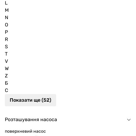
L
M
N
O
P
R
S
T
V
W
Z
Б
С
Показати ще (52)
Розташування насоса
поверхневий насос