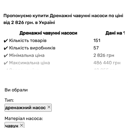
Пропонуємо купити Дренажні чавунні насоси по ціні
від 2 826 грн. в Україні
Дренажні чавунні насоси
Дані на 1
✔️ Кількість товарів
151
✔️ Кількість виробників
57
✔️ Мінімальна ціна
2 826 грн
✔️ Максимальна ціна
486 440 грн
✔️ Середня ціна
40 855 грн
В прайс-каталозі vencon.ua Дренажні чавунні насоси
можливо вигідно придбати з доставкою по Україні.
Ви обрали
При покупці Дренажні чавунні насоси в нашому
магазині доступні різноманітні способи оплати,
Тип:
покупка в кредит та багато акцій та знажок для
дренажний насос
кожного покупця.
Матеріал насоса:
чавун