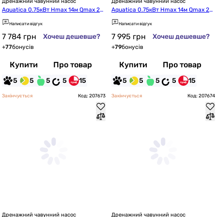
Дренажний чавунний насос
Дренажний чавунний насос
Aquatica 0.75кВт Hmax 14м Qmax 27
Aquatica 0.75кВт Hmax 14м Qmax 27
5л/хв (773412)
5л/хв (773422)
Написати відгук
Написати відгук
7 784
грн
7 995
грн
Хочеш дешевше?
Хочеш дешевше?
+
77
бонусів
+
79
бонусів
Купити
Про товар
Купити
Про товар
5
5
5
5
15
5
5
5
5
15
Закінчується
Код: 207673
Закінчується
Код: 207674
Дренажний чавунний насос
Дренажний чавунний насос