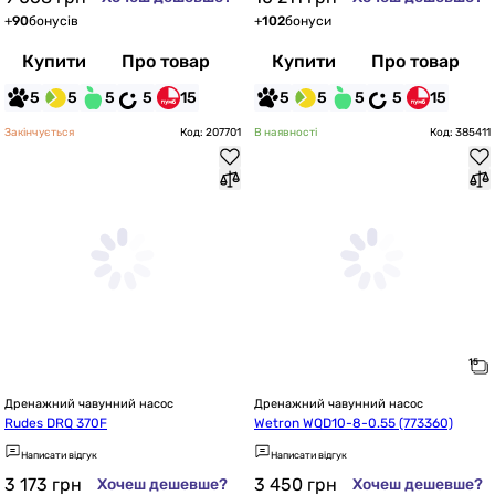
+
90
бонусів
+
102
бонуси
Купити
Про товар
Купити
Про товар
5
5
5
5
15
5
5
5
5
15
Закінчується
Код: 207701
В наявності
Код: 385411
Дренажний чавунний насос
Дренажний чавунний насос
Rudes DRQ 370F
Wetron WQD10-8-0.55 (773360)
Написати відгук
Написати відгук
3 173
грн
3 450
грн
Хочеш дешевше?
Хочеш дешевше?