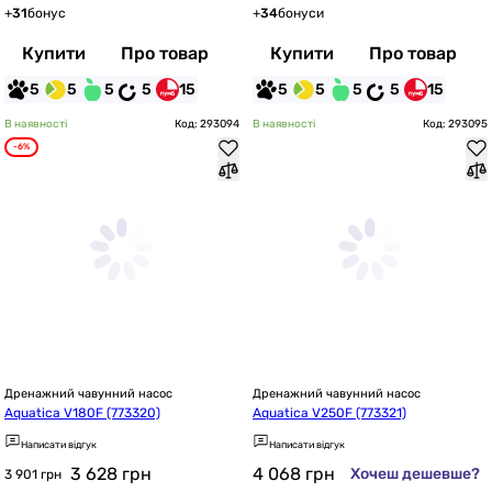
+
31
бонус
+
34
бонуси
Купити
Про товар
Купити
Про товар
5
5
5
5
15
5
5
5
5
15
В наявності
Код: 293094
В наявності
Код: 293095
-6%
Дренажний чавунний насос
Дренажний чавунний насос
Aquatica V180F (773320)
Aquatica V250F (773321)
Написати відгук
Написати відгук
3 628
грн
4 068
грн
Хочеш дешевше?
3 901 грн