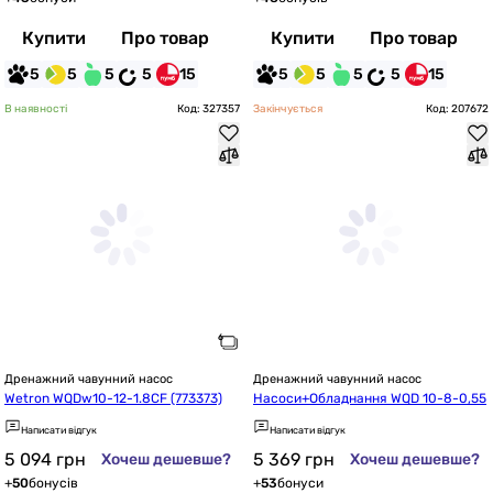
Купити
Про товар
Купити
Про товар
5
5
5
5
15
5
5
5
5
15
В наявності
Код: 327357
Закінчується
Код: 207672
Дренажний чавунний насос
Дренажний чавунний насос
Wetron WQDw10-12-1.8CF (773373)
Насоси+Обладнання WQD 10-8-0,55
Написати відгук
Написати відгук
5 094
грн
5 369
грн
Хочеш дешевше?
Хочеш дешевше?
+
50
бонусів
+
53
бонуси