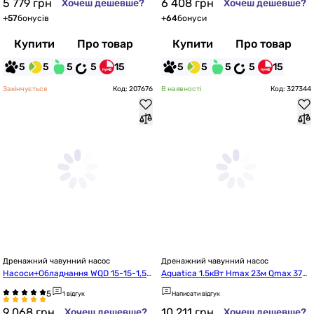
5 779
грн
6 408
грн
Хочеш дешевше?
Хочеш дешевше?
+
57
бонусів
+
64
бонуси
Купити
Про товар
Купити
Про товар
5
5
5
5
15
5
5
5
5
15
Закінчується
Код: 207676
В наявності
Код: 327344
Дренажний чавунний насос
Дренажний чавунний насос
Насоси+Обладнання WQD 15-15-1,5
Aquatica 1.5кВт Hmax 23м Qmax 375
 F
л/хв (773424)
1 відгук
Написати відгук
9 068
грн
10 211
грн
Хочеш дешевше?
Хочеш дешевше?