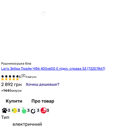
Рушникосушка біла
Laris Зебра Прайм ЧФ6 400х600 Е підкл. справа S3 (73207867)
3 відгуки
2 892
грн
Хочеш дешевше?
+
144
бонуси
Купити
Про товар
3
3
3
3
3
Тип
електричний