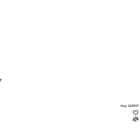
т
Код: 328397