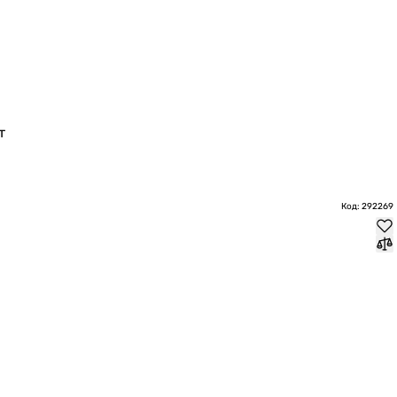
т
Код: 292269