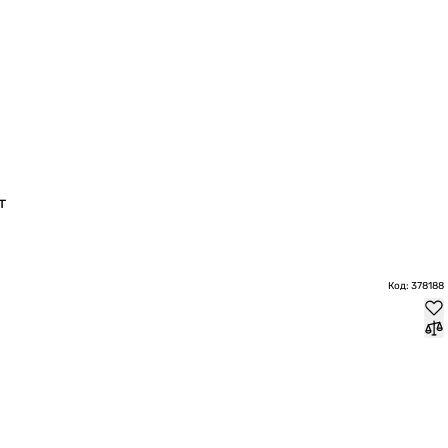
т
Код: 378188