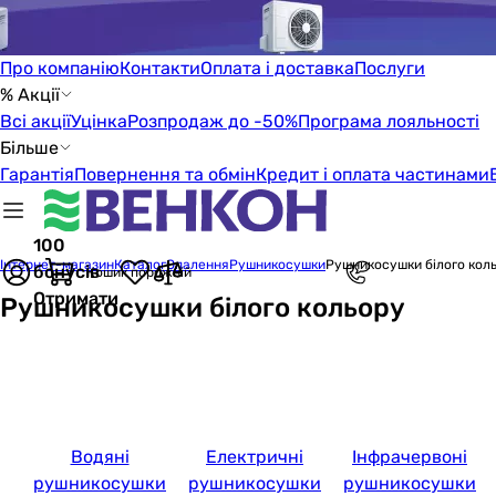
Про компанію
Контакти
Оплата і доставка
Послуги
% Акції
Всі акції
Уцінка
Розпродаж до -50%
Програма лояльності
Більше
Гарантія
Повернення та обмін
Кредит і оплата частинами
100
Інтернет-магазин
Каталог
Опалення
Рушникосушки
Рушникосушки білого кол
бонусів
Кошик порожній
Отримати
Рушникосушки білого кольору
Водяні
Електричні
Інфрачервоні
рушникосушки
рушникосушки
рушникосушки