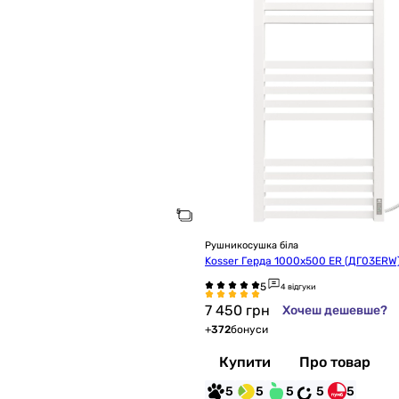
Рушникосушка біла
Kosser Герда 1000х500 ER (ДГ03ERW
4 відгуки
7 450
грн
Хочеш дешевше?
+
372
бонуси
Купити
Про товар
5
5
5
5
5