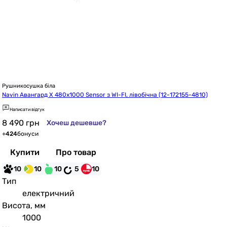
Рушникосушка біла
Navin Авангард X 480x1000 Sensor з WI-FI, лівобічна (12-172155-4810)
Написати відгук
8 490
грн
Хочеш дешевше?
+
424
бонуси
Купити
Про товар
10
10
10
5
10
Тип
електричний
Висота, мм
1000