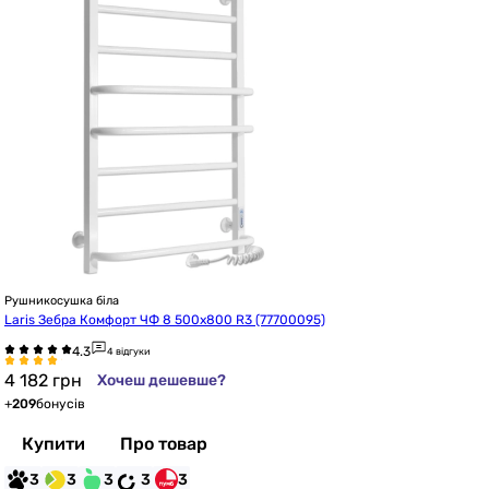
Рушникосушка біла
Laris Зебра Комфорт ЧФ 8 500х800 R3 (77700095)
4 відгуки
4 182
грн
Хочеш дешевше?
+
209
бонусів
Купити
Про товар
3
3
3
3
3