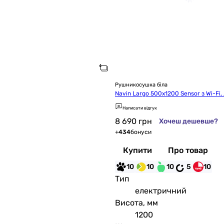
Рушникосушка біла
Navin Largo 500х1200 Sensor з Wi-Fi,
Написати відгук
8 690
грн
Хочеш дешевше?
+
434
бонуси
Купити
Про товар
10
10
10
5
10
Тип
електричний
Висота, мм
1200