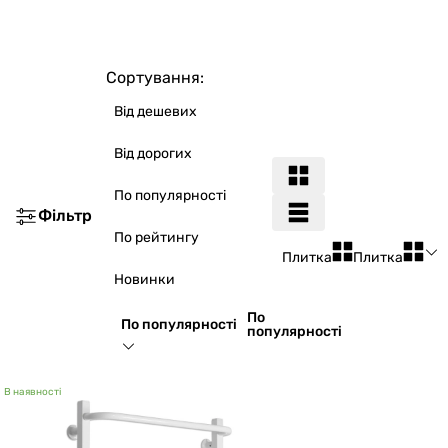
Сортування:
Від дешевих
Від дорогих
По популярності
Фільтр
По рейтингу
Плитка
Плитка
Новинки
По
По популярності
популярності
В наявності