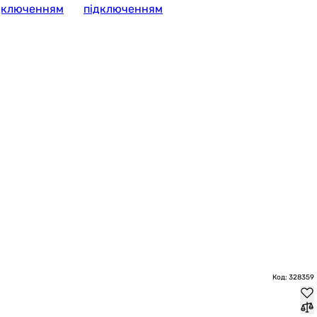
дключенням
підключенням
Код: 328359