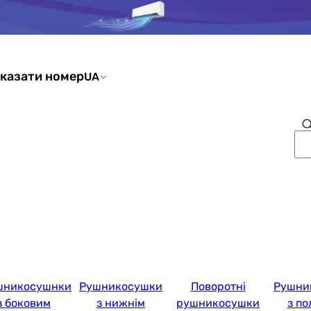
казати номер
UA
шникосушнки
Рушникосушки
Поворотні
Рушни
з боковим
з нижнім
рушникосушки
з п