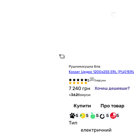
Рушникосушка біла
Kosser Цедро 1200х255 ERL (РЦ01ER
3 відгуки
7 240
грн
Хочеш дешевше?
+
362
бонуси
Купити
Про товар
5
5
5
5
5
Тип
електричний