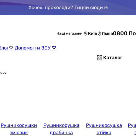
Хочеш прохолоди? Тицяй сюди ❄️
0800 По
Київ
Львів
Наші магазини
Блог
💛 Допомогти ЗСУ 💙
Каталог
ьору
Рушникосушки
Рушникосушка
Рушникосушка
Ру
змієвик
драбинка
стійка