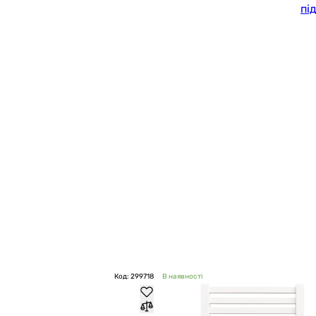
пі
Код: 299718
В наявності