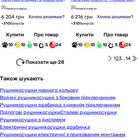
 (1.8.044608.P)
 (1.8.044571.P)
Написати відгук
Написати відгук
6 204
грн
6 216
грн
Хочеш дешевше?
Хочеш дешевше?
+
310
бонусів
+
310
бонусів
Купити
Про товар
Купити
Про товар
10
10
10
5
24
10
10
10
5
24
1
2
3
...
14
Показати ще 28
Також шукають
Рушникосушки чорного кольору
Водяні рушникосушки з боковим підключенням
Рушникосушки драбинка з нижнім підключенням
Підлогові рушникосушки
Сталеві рушникосушки
Рушникосушки з дисплеєм
Електричні рушникосушки драбинка
Рушникосушки електричні з прихованим монтажем