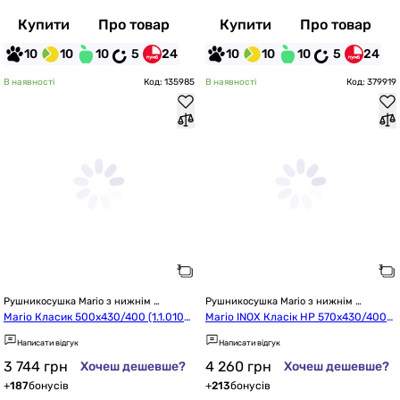
Купити
Про товар
Купити
Про товар
10
10
10
5
24
10
10
10
5
24
В наявності
Код: 135985
В наявності
Код: 379919
Рушникосушка Mario з нижнім 
Рушникосушка Mario з нижнім 
підключенням
підключенням
Mario Класик 500х430/400 (1.1.0100.
Mario INOX Класік HP 570x430/400
01.P)
 (1.8.044569.P)
Написати відгук
Написати відгук
3 744
грн
4 260
грн
Хочеш дешевше?
Хочеш дешевше?
+
187
бонусів
+
213
бонусів