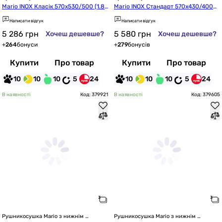
підключенням
підключенням
Mario INOX Класік 570x530/500 (1.8.
Mario INOX Стандарт 570x430/400
044555.P)
 (1.8.044607.P)
Написати відгук
Написати відгук
5 286
грн
5 580
грн
Хочеш дешевше?
Хочеш дешевше?
+
264
бонуси
+
279
бонусів
Купити
Про товар
Купити
Про товар
10
10
10
5
24
10
10
10
5
24
В наявності
Код: 379921
В наявності
Код: 379605
Рушникосушка Mario з нижнім 
Рушникосушка Mario з нижнім 