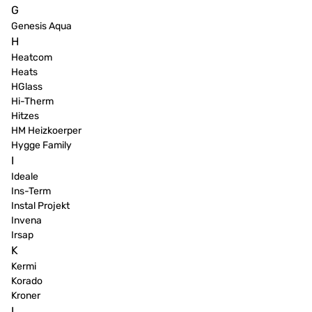
G
Genesis Aqua
H
Heatcom
Heats
HGlass
Hi-Therm
Hitzes
HM Heizkoerper
Hygge Family
I
Ideale
Ins-Term
Instal Projekt
Invena
Irsap
K
Kermi
Korado
Kroner
L