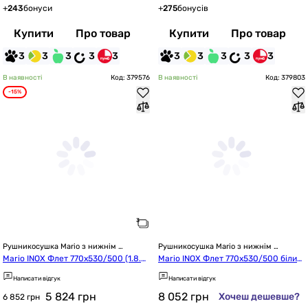
+
243
бонуси
+
275
бонусів
Купити
Про товар
Купити
Про товар
3
3
3
3
3
3
3
3
3
3
В наявності
Код: 379576
В наявності
Код: 379803
-15%
Рушникосушка Mario з нижнім 
Рушникосушка Mario з нижнім 
підключенням
підключенням
Mario INOX Флет 770x530/500 (1.8.0
Mario INOX Флет 770x530/500 біли
44565.P)
й матовий (1.137.047735.WM)
Написати відгук
Написати відгук
5 824
грн
8 052
грн
Хочеш дешевше?
6 852 грн