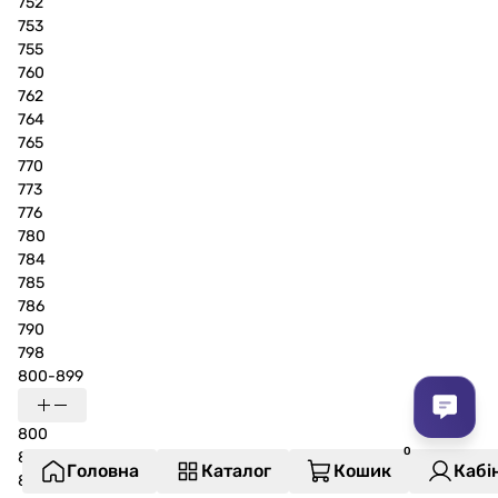
752
753
755
760
762
764
765
770
773
776
780
784
785
786
790
798
800-899
800
804
Головна
Каталог
Кошик
Кабі
805