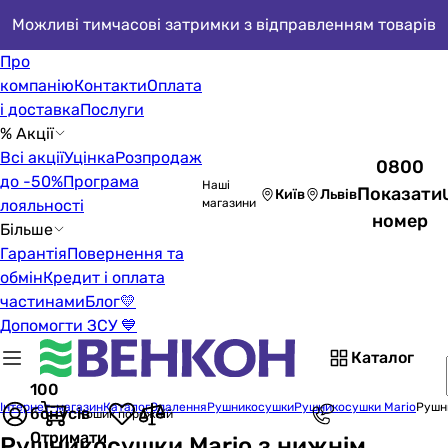
Можливі тимчасові затримки з відправленням товарів
Про
компанію
Контакти
Оплата
і доставка
Послуги
% Акції
Всі акції
Уцінка
Розпродаж
0800
до -50%
Програма
Наші
Показати
Київ
Львів
лояльності
магазини
номер
Більше
Гарантія
Повернення та
обмін
Кредит і оплата
частинами
Блог
💛
Допомогти ЗСУ 💙
Каталог
100
Інтернет-магазин
Каталог
Опалення
Рушникосушки
Рушникосушки Mario
Рушн
бонусів
Кошик порожній
Отримати
Рушникосушки Mario з нижнім