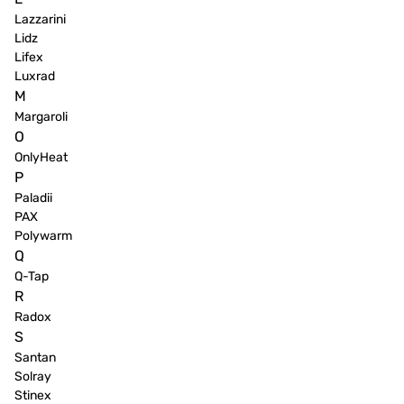
Lazzarini
Lidz
Lifex
Luxrad
M
Margaroli
O
OnlyHeat
P
Paladii
PAX
Polywarm
Q
Q-Tap
R
Radox
S
Santan
Solray
Stinex