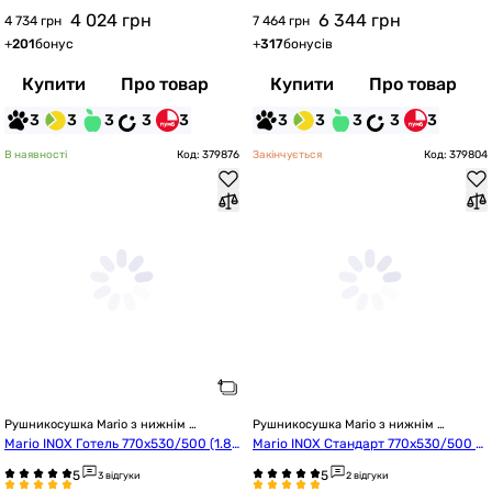
4 024
грн
6 344
грн
4 734 грн
7 464 грн
+
201
бонус
+
317
бонусів
Купити
Про товар
Купити
Про товар
3
3
3
3
3
3
3
3
3
3
В наявності
Код: 379876
Закінчується
Код: 379804
Рушникосушка Mario з нижнім 
Рушникосушка Mario з нижнім 
підключенням
підключенням
Mario INOX Готель 770x530/500 (1.8.
Mario INOX Стандарт 770x530/500 ч
044541.P)
орний матовий (1.075.048837.BM)
3 відгуки
2 відгуки