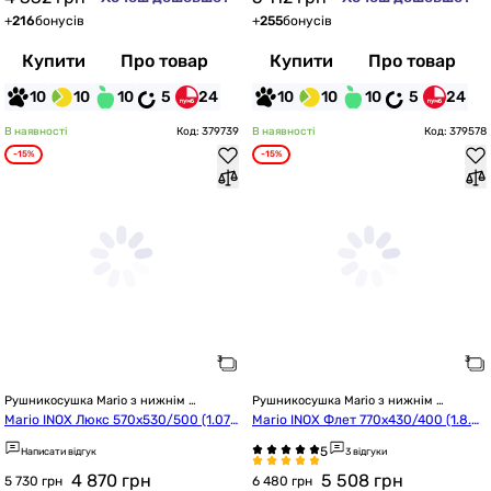
+
216
бонусів
+
255
бонусів
Купити
Про товар
Купити
Про товар
10
10
10
5
24
10
10
10
5
24
В наявності
Код: 379739
В наявності
Код: 379578
-15%
-15%
Рушникосушка Mario з нижнім 
Рушникосушка Mario з нижнім 
підключенням
підключенням
Mario INOX Люкс 570x530/500 (1.07
Mario INOX Флет 770x430/400 (1.8.0
4.044576.0)
44564.P)
Написати відгук
3 відгуки
4 870
грн
5 508
грн
5 730 грн
6 480 грн