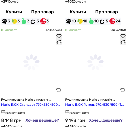
+
291
бонус
+
402
бонуси
Купити
Про товар
Купити
Про товар
3
3
3
3
3
10
10
10
5
24
В наявності
Код: 379641
В наявності
Код: 379878
Рушникосушка Mario з нижнім 
Рушникосушка Mario з нижнім 
підключенням
підключенням
Mario INOX Стандарт 770x530/500
Mario INOX Готель 970x530/500 (1.8.
 (1.8.044610.P)
044542.P)
Написати відгук
Написати відгук
8 148
грн
9 198
грн
Хочеш дешевше?
Хочеш дешевше?
+
407
бонусів
+
459
бонусів