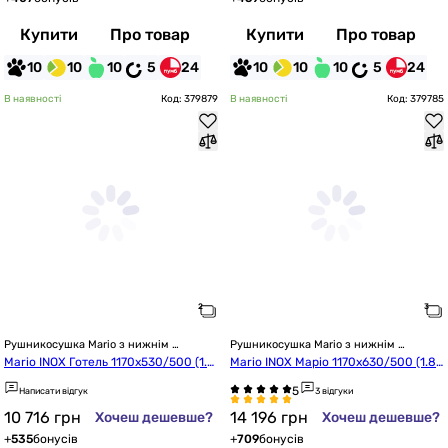
Купити
Про товар
Купити
Про товар
10
10
10
5
24
10
10
10
5
24
В наявності
Код: 379879
В наявності
Код: 379785
Рушникосушка Mario з нижнім 
Рушникосушка Mario з нижнім 
підключенням
підключенням
Mario INOX Готель 1170x530/500 (1.8.
Mario INOX Маріо 1170x630/500 (1.8.
044543.P)
044592.P)
Написати відгук
3 відгуки
10 716
грн
14 196
грн
Хочеш дешевше?
Хочеш дешевше?
+
535
бонусів
+
709
бонусів