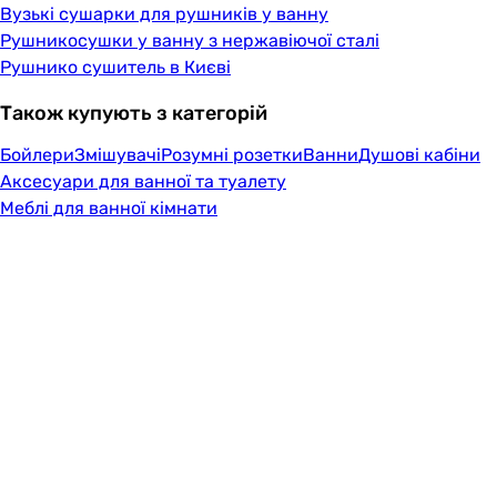
Вузькі сушарки для рушників у ванну
Рушникосушки у ванну з нержавіючої сталі
Рушнико сушитель в Києві
Також купують з категорій
Бойлери
Змішувачі
Розумні розетки
Ванни
Душові кабіни
Аксесуари для ванної та туалету
Меблі для ванної кімнати