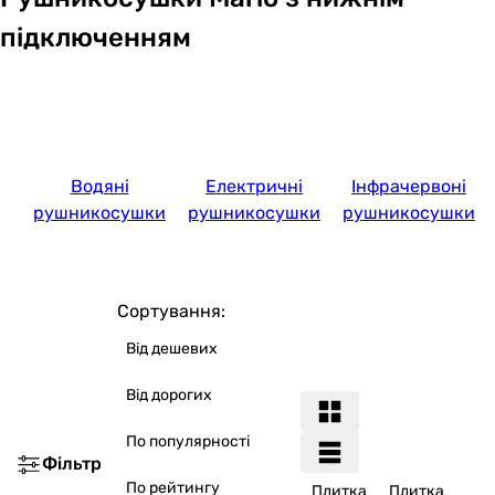
підключенням
Водяні
Електричні
Інфрачервоні
рушникосушки
рушникосушки
рушникосушки
Сортування:
Від дешевих
Від дорогих
По популярності
Фільтр
По рейтингу
Плитка
Плитка