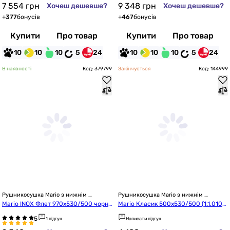
7 554
грн
9 348
грн
Хочеш дешевше?
Хочеш дешевше?
+
377
бонусів
+
467
бонусів
Купити
Про товар
Купити
Про товар
10
10
10
5
24
10
10
10
5
24
В наявності
Код: 379799
Закінчується
Код: 144999
Рушникосушка Mario з нижнім 
Рушникосушка Mario з нижнім 
підключенням
підключенням
Mario INOX Флет 970x530/500 чорни
Mario Класик 500х530/500 (1.1.0101.
й матовий (1.075.048780.BM)
01.P)
1 відгук
Написати відгук