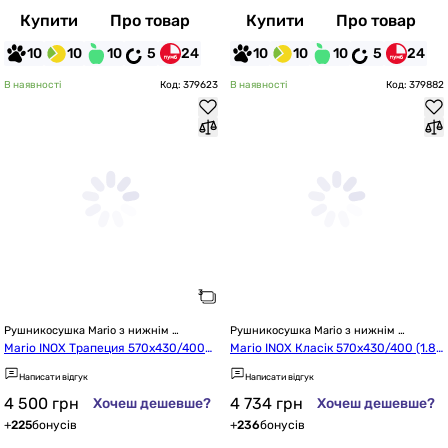
Купити
Про товар
Купити
Про товар
10
10
10
5
24
10
10
10
5
24
В наявності
Код: 379623
В наявності
Код: 379882
Рушникосушка Mario з нижнім 
Рушникосушка Mario з нижнім 
підключенням
підключенням
Mario INOX Трапеция 570x430/400
Mario INOX Класік 570x430/400 (1.8.
 (1.8.044617.P)
044554.P)
Написати відгук
Написати відгук
4 500
грн
4 734
грн
Хочеш дешевше?
Хочеш дешевше?
+
225
бонусів
+
236
бонусів