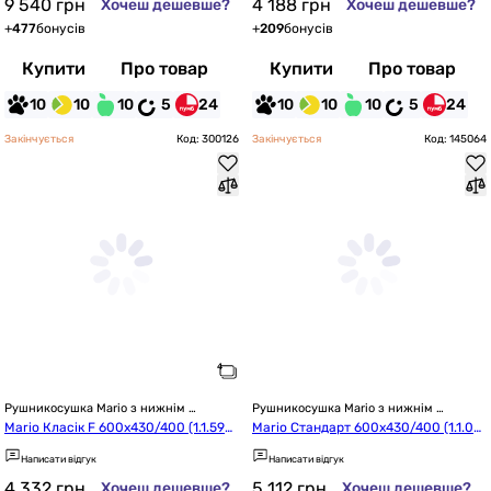
9 540
грн
4 188
грн
Хочеш дешевше?
Хочеш дешевше?
+
477
бонусів
+
209
бонусів
Купити
Про товар
Купити
Про товар
10
10
10
5
24
10
10
10
5
24
Закінчується
Код: 300126
Закінчується
Код: 145064
Рушникосушка Mario з нижнім 
Рушникосушка Mario з нижнім 
підключенням
підключенням
Mario Класік F 600х430/400 (1.1.590
Mario Стандарт 600х430/400 (1.1.02
2.01.P)
02.01.P)
Написати відгук
Написати відгук
4 332
грн
5 112
грн
Хочеш дешевше?
Хочеш дешевше?