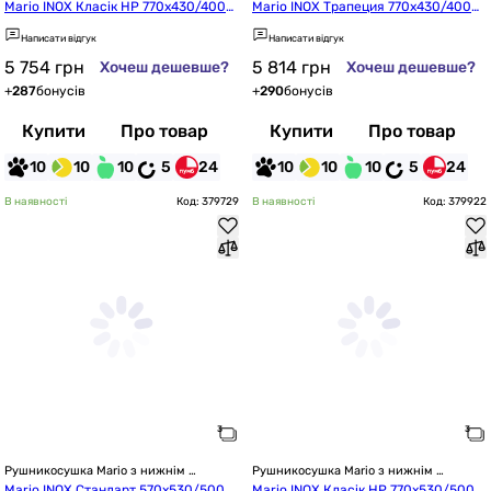
підключенням
підключенням
Mario INOX Класік HP 770x430/400
Mario INOX Трапеция 770x430/400
 (1.8.044570.P)
 (1.8.044618.P)
Написати відгук
Написати відгук
5 754
грн
5 814
грн
Хочеш дешевше?
Хочеш дешевше?
+
287
бонусів
+
290
бонусів
Купити
Про товар
Купити
Про товар
10
10
10
5
24
10
10
10
5
24
В наявності
Код: 379729
В наявності
Код: 379922
Рушникосушка Mario з нижнім 
Рушникосушка Mario з нижнім 
підключенням
підключенням
Mario INOX Стандарт 570x530/500
Mario INOX Класік HP 770x530/500