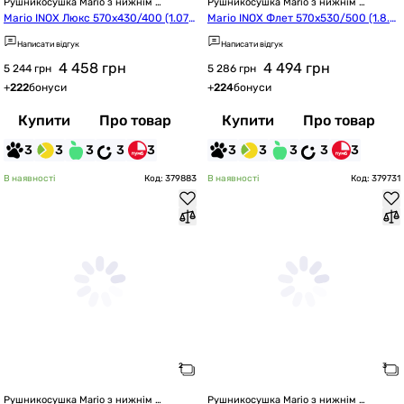
Рушникосушка Mario з нижнім 
Рушникосушка Mario з нижнім 
підключенням
підключенням
Mario INOX Люкс 570x430/400 (1.07
Mario INOX Флет 570x530/500 (1.8.0
4.044575.0)
44563.P)
Написати відгук
Написати відгук
4 458
грн
4 494
грн
5 244 грн
5 286 грн
+
222
бонуси
+
224
бонуси
Купити
Про товар
Купити
Про товар
3
3
3
3
3
3
3
3
3
3
В наявності
Код: 379883
В наявності
Код: 379731
Рушникосушка Mario з нижнім 
Рушникосушка Mario з нижнім 