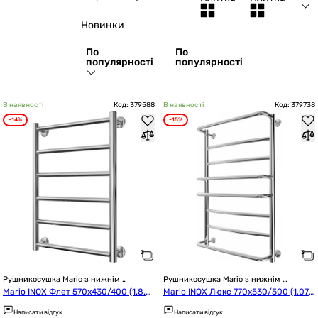
Новинки
По
По
популярності
популярності
В наявності
Код: 379588
В наявності
Код: 379738
-14%
-15%
Рушникосушка Mario з нижнім 
Рушникосушка Mario з нижнім 
підключенням
підключенням
Mario INOX Флет 570x430/400 (1.8.0
Mario INOX Люкс 770x530/500 (1.07
44562.P)
4.044578.0)
Написати відгук
Написати відгук