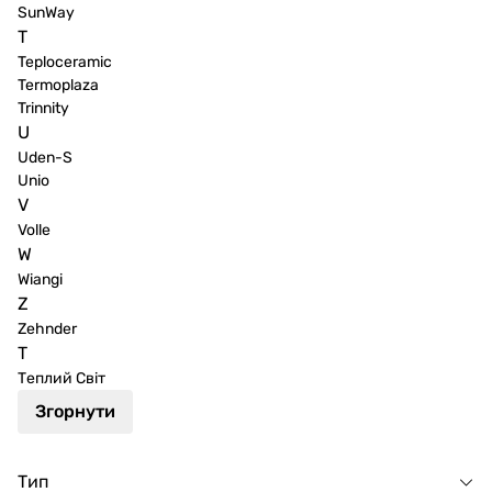
SunWay
T
Teploceramic
Termoplaza
Trinnity
U
Uden-S
Unio
V
Volle
W
Wiangi
Z
Zehnder
Т
Теплий Світ
Згорнути
Тип