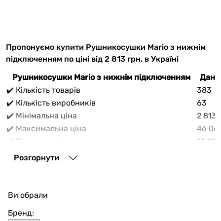
Пропонуємо купити Рушникосушки Mario з нижнім
підключенням по ціні від 2 813 грн. в Україні
Рушникосушки Mario з нижнім підключенням
Дані 
✔️ Кількість товарів
383
✔️ Кількість виробників
63
✔️ Мінімальна ціна
2 813 
✔️ Максимальна ціна
46 06
✔️ Середня ціна
13 128
В прайс-каталозі vencon.ua Рушникосушки Mario з
Розгорнути
нижнім підключенням можливо вигідно придбати з
доставкою по Україні. При покупці Рушникосушки
Mario з нижнім підключенням в нашому магазині
Ви обрали
доступні різноманітні способи оплати, покупка в
кредит та багато акцій та знажок для кожного
Бренд: