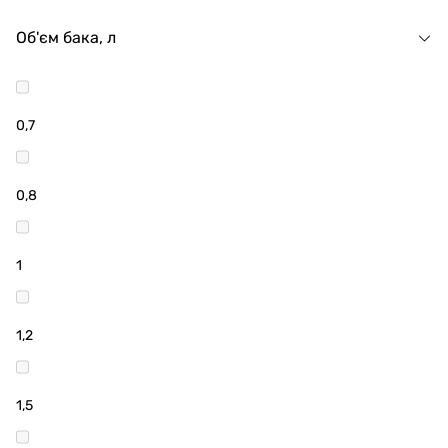
Об'єм бака, л
0,7
0,8
1
1,2
1,5