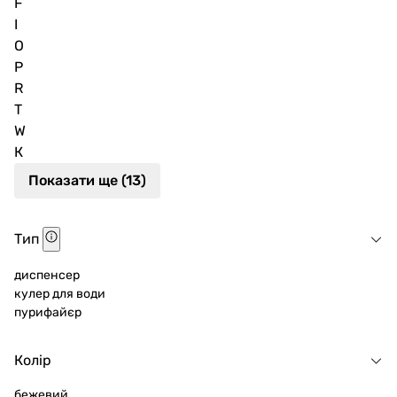
F
I
O
P
R
T
W
К
Показати ще (13)
Тип
диспенсер
кулер для води
пурифайєр
Колір
бежевий