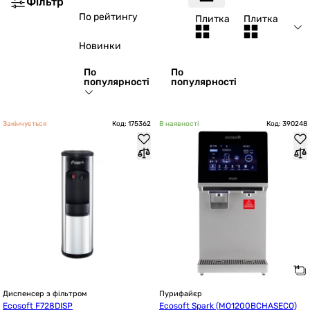
Фільтр
По рейтингу
Плитка
Плитка
Новинки
По
По
популярності
популярності
Закінчується
Код: 175362
В наявності
Код: 390248
Диспенсер з фільтром
Пурифайєр
Ecosoft F728DISP
Ecosoft Spark (MO1200BCHASECO)