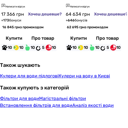
Написати відгук
Написати відгук
17 366
грн
64 634
грн
Хочеш дешевше?
Хочеш дешевше?
+
173
бонуси
+
646
бонусів
16 845 грн
з промокодом
62 695 грн
з промокодом
Купити
Про товар
Купити
Про товар
10
10
10
5
10
10
10
10
5
10
Також шукають
Кулери для води підлогові
Кулери на воду в Києві
Також купують з категорій
Фільтри для води
Магістральні фільтри
Встановлення фільтрів для води
Аналіз якості води