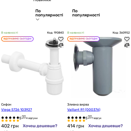
По
По
популярності
популярності
В наявності
Код: 190843
В наявності
Код: 360952
ВІДПРАВИМО СЬОГОДНІ
ВІДПРАВИМО СЬОГОДНІ
Сифон
Зливна вирва
Viega 5726 103927
Vaillant R1 (000376)
4 відгуки
1 відгук
402
грн
414
грн
Хочеш дешевше?
Хочеш дешевше?