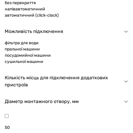
підключити цей сифон не вийде.
без перекриття
напівавтоматичний
Гофровані. Масивні сифони, що складаються з
автоматичний (click-clack)
довгої складчастої труби, складеної втричі.
Перегини фіксують спеціальними рамками.
Плюси: за рахунок гнучкості і довжини з його
Можливість підключення
допомогою можна підключати сантехніку навіть
фільтра для води
при нестандартному або віддаленому
пральної машини
місцезнаходження, ступінь вигину регулюється.
посудомийної машини
Мінуси: не переносять занадто гарячу воду,
сушильної машини
швидко засмічуються, покриваються всередині
брудом.
Кількість місць для підключення додаткових
Сухі. Через мінімально можливу висоту для
пристроїв
установки – це ідеальне рішення для душових
кабінок. Бар'єром каналізаційним запахів
Діаметр монтажного отвору, мм
служить не вода в колбі, а силіконова мембрана.
Вона пропускає воду і повітря тільки в одному
напрямку – в каналізацію. Плюси: пересихання
не страшне, навіть при тривалій відсутності
50
мешканців запахи з каналізації не поширяться