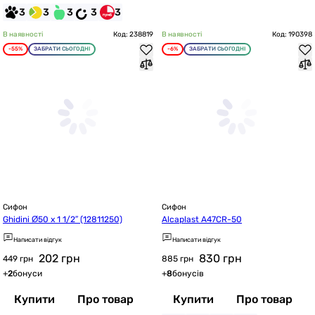
3
3
3
3
3
В наявності
Код: 238819
В наявності
Код: 190398
-55%
ЗАБРАТИ СЬОГОДНІ
-6%
ЗАБРАТИ СЬОГОДНІ
Сифон
Сифон
Ghidini Ø50 х 1 1/2″ (12811250)
Alcaplast A47CR-50
Написати відгук
Написати відгук
202
грн
830
грн
449 грн
885 грн
+
2
бонуси
+
8
бонусів
Купити
Про товар
Купити
Про товар