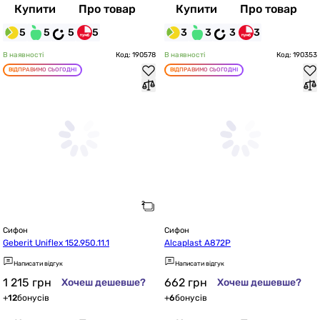
Купити
Про товар
Купити
Про товар
5
5
5
5
3
3
3
3
В наявності
Код: 190578
В наявності
Код: 190353
ВІДПРАВИМО СЬОГОДНІ
ВІДПРАВИМО СЬОГОДНІ
Сифон
Сифон
Geberit Uniflex 152.950.11.1
Alcaplast A872P
Написати відгук
Написати відгук
1 215
грн
662
грн
Хочеш дешевше?
Хочеш дешевше?
+
12
бонусів
+
6
бонусів