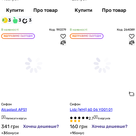
Купити
Про товар
Купити
Про товар
3
3
3
В наявності
Код: 190379
В наявності
Код: 264089
ВІДПРАВИМО СЬОГОДНІ
ВІДПРАВИМО СЬОГОДНІ
Сифон
Сифон
Alcaplast APS1
Lidz (WHI) 60 06 Y001 01
Написати відгук
6 відгуків
341
грн
160
грн
Хочеш дешевше?
Хочеш дешевше?
+
3
бонуси
+
1
бонус