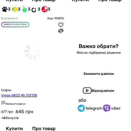
3
3
3
3
3
В наявності
Код: 190876
ЗАБРАТИ СЬОГОДНІ
Важко обрати?
Якісно підберемо рішення
Замовити дзвінок
Сифон
Відеодзвінок
Viega 6822.45 312138
або
Написати відгук
telegram
viber
645
грн
677 грн
+
6
бонусів
Купити
Про товар