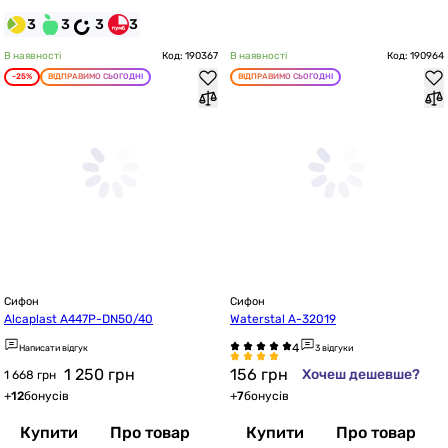
3
3
3
3
В наявності
Код: 190367
В наявності
Код: 190964
-25%
ВІДПРАВИМО СЬОГОДНІ
ВІДПРАВИМО СЬОГОДНІ
Сифон
Сифон
Alcaplast A447P-DN50/40
Waterstal A-32019
Написати відгук
3 відгуки
1 250
грн
156
грн
Хочеш дешевше?
1 668 грн
+
12
бонусів
+
7
бонусів
Купити
Про товар
Купити
Про товар