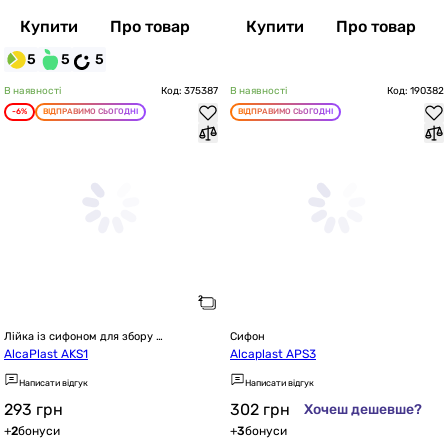
Купити
Про товар
Купити
Про товар
5
5
5
В наявності
Код: 375387
В наявності
Код: 190382
-6%
ВІДПРАВИМО СЬОГОДНІ
ВІДПРАВИМО СЬОГОДНІ
Лійка із сифоном для збору 
Сифон
конденсату
AlcaPlast AKS1
Alcaplast APS3
Написати відгук
Написати відгук
293
грн
302
грн
Хочеш дешевше?
+
2
бонуси
+
3
бонуси