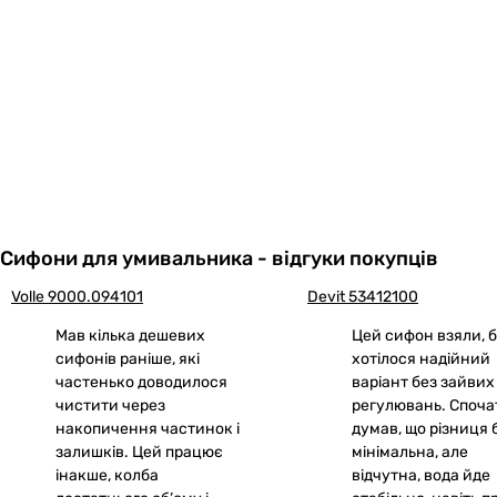
Сифони для умивальника - відгуки покупців
Volle 9000.094101
Devit 53412100
Мав кілька дешевих
Цей сифон взяли, 
сифонів раніше, які
хотілося надійний
частенько доводилося
варіант без зайвих
чистити через
регулювань. Споча
накопичення частинок і
думав, що різниця 
залишків. Цей працює
мінімальна, але
інакше, колба
відчутна, вода йде