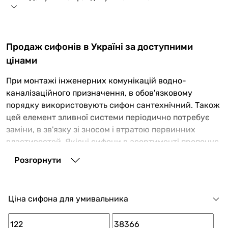
Продаж сифонів в Україні за доступними
цінами
При монтажі інженерних комунікацій водно-
каналізаційного призначення, в обов'язковому
порядку використовують сифон сантехнічний. Також
цей елемент зливної системи періодично потребує
заміни, в зв'язку зі зносом і втратою первинних
властивостей. Якісні сифони в асортименті пропонує
купити магазин Венкон. У наших товарах ви знайдете
Розгорнути
оптимальне поєднання відмінних експлуатаційних
характеристик і прийнятної ціни.
Труба для зливу: для чого використовується
Ціна сифона для умивальника
сифон, основні характеристики і особливості
конструкції