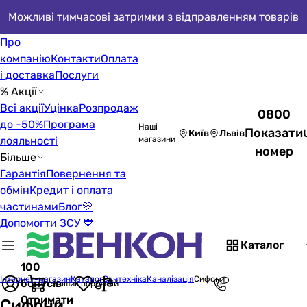
Можливі тимчасові затримки з відправленням товарів
Про
компанію
Контакти
Оплата
і доставка
Послуги
% Акції
Всі акції
Уцінка
Розпродаж
0800
до -50%
Програма
Наші
Показати
Київ
Львів
лояльності
магазини
номер
Більше
Гарантія
Повернення та
обмін
Кредит і оплата
частинами
Блог
💛
Допомогти ЗСУ 💙
Каталог
100
Інтернет-магазин
Каталог
Сантехніка
Каналізація
Сифони
бонусів
Кошик порожній
Отримати
Сифони