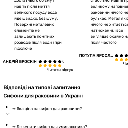
достатнього об’єму і
стабільно, навіть п
навіть після миття
великому наповне
великого посуду вода
раковини нічого н
йде швидко, без шуму.
булькає. Метал які
Поверхні металевих
нічого не хитаєтьс
елементів не
натисканні, і все
залишають помітних
виглядає охайно н
розводів після води і при
після частого
підключе
ПОТУПА ЯРОСЛА
АНДРІЙ БРОСКІН
В
Чи
Читати відгук
Відповіді на типові запитання
Сифони для раковини в Україні
⇒ Яка ціна на сифон для раковини?
⇒ Де купити сифон для умивальника?