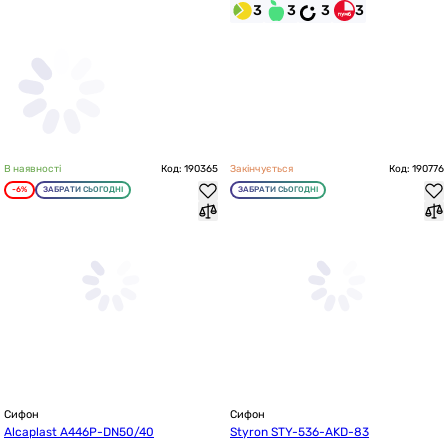
3
3
3
3
В наявності
Код: 190365
Закінчується
Код: 190776
-6%
ЗАБРАТИ СЬОГОДНІ
ЗАБРАТИ СЬОГОДНІ
Сифон
Сифон
Alcaplast A446P-DN50/40
Styron STY-536-AKD-83