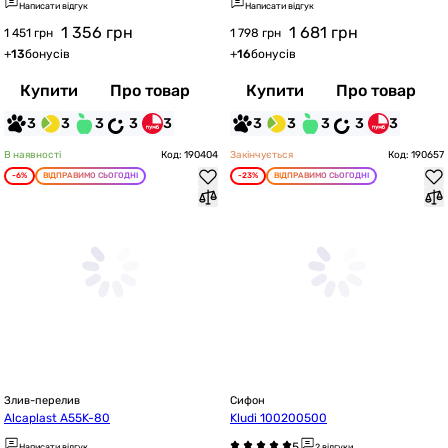
Написати відгук
Написати відгук
1 356
грн
1 681
грн
1 451 грн
1 798 грн
+
13
бонусів
+
16
бонусів
Купити
Про товар
Купити
Про товар
3
3
3
3
3
3
3
3
3
3
В наявності
Код: 190404
Закінчується
Код: 190657
-6%
ВІДПРАВИМО СЬОГОДНІ
-23%
ВІДПРАВИМО СЬОГОДНІ
Злив-перелив
Сифон
Alcaplast A55K-80
Kludi 100200500
Написати відгук
2 відгуки