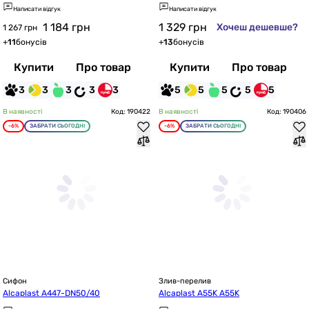
Написати відгук
Написати відгук
1 184
грн
1 329
грн
Хочеш дешевше?
1 267 грн
+
11
бонусів
+
13
бонусів
Купити
Про товар
Купити
Про товар
3
3
3
3
3
5
5
5
5
5
В наявності
Код: 190422
В наявності
Код: 190406
-6%
ЗАБРАТИ СЬОГОДНІ
-6%
ЗАБРАТИ СЬОГОДНІ
Сифон
Злив-перелив
Alcaplast A447-DN50/40
Alcaplast A55K A55K