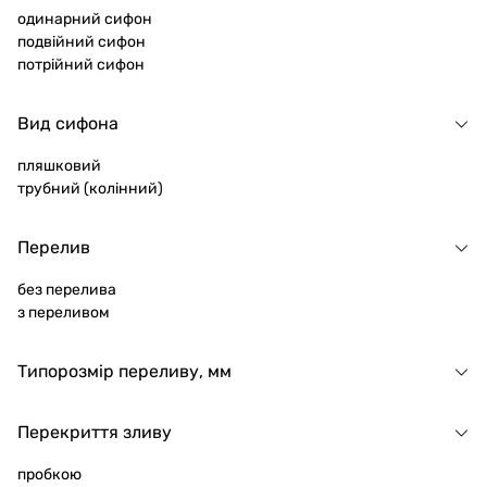
одинарний сифон
для великого числа сантехніки. У резервуарі
подвійний сифон
накопичується велике сміття, в тому числі
потрійний сифон
можна дістати впавшу сережку або кільце.
Завдяки великому розміру відсутній ризик
Вид сифона
пересихання рідини і заповнення кімнати
неприємними каналізаційними запахами. Мінус:
пляшковий
багато ущільнювальних прокладок, які,
трубний (колінний)
пересихаючи, викликають течі і потребують
заміни.
Перелив
Плоскі. За рахунок плоского резервуара сифони
цього типу встановлюють в місцях вкрай
без перелива
обмеженого простору. Міцні, довговічні.
з переливом
Трубні. Підходять більше для ванних кімнат, ніж
для кухонь. Оскільки обслуговувати такий
Типорозмір переливу, мм
сифон трохи складніше, якщо накопичуються
дрібні і великі частинки. Жорстка конструкція
Перекриття зливу
вимагає точної відповідності патрубків і труб
сантехніки і каналізації. В іншому випадку
пробкою