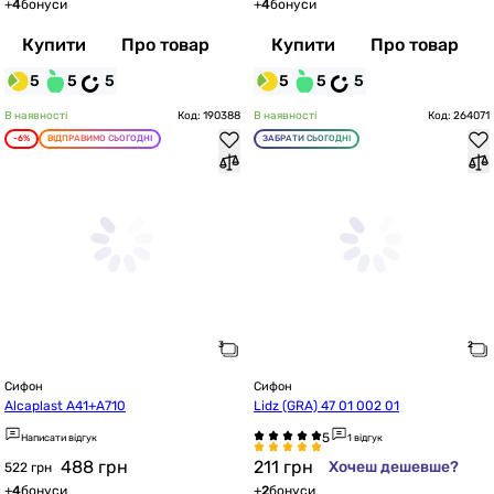
+
4
бонуси
+
4
бонуси
Купити
Про товар
Купити
Про товар
5
5
5
5
5
5
В наявності
Код: 190388
В наявності
Код: 264071
-6%
ВІДПРАВИМО СЬОГОДНІ
ЗАБРАТИ СЬОГОДНІ
Сифон
Сифон
Alcaplast A41+A710
Lidz (GRA) 47 01 002 01
Написати відгук
1 відгук
488
грн
211
грн
Хочеш дешевше?
522 грн
+
4
бонуси
+
2
бонуси