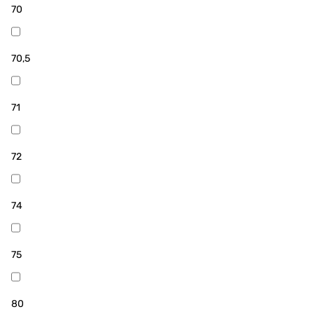
70
70,5
71
72
74
75
80