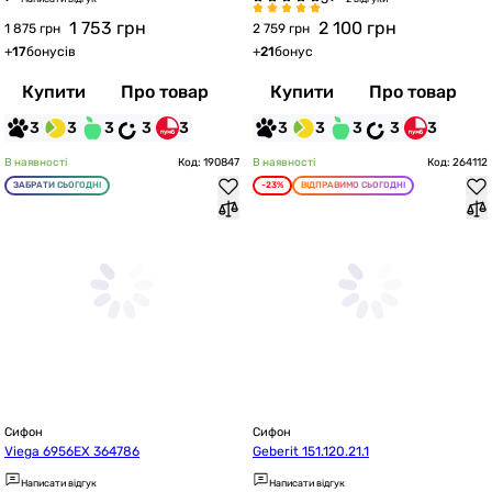
1 753
грн
2 100
грн
1 875 грн
2 759 грн
+
17
бонусів
+
21
бонус
Купити
Про товар
Купити
Про товар
3
3
3
3
3
3
3
3
3
3
В наявності
Код: 190847
В наявності
Код: 264112
ЗАБРАТИ СЬОГОДНІ
-23%
ВІДПРАВИМО СЬОГОДНІ
Сифон
Сифон
Viega 6956EX 364786
Geberit 151.120.21.1
Написати відгук
Написати відгук