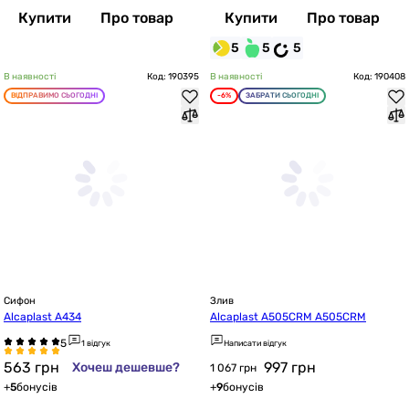
Купити
Про товар
Купити
Про товар
5
5
5
В наявності
Код: 190395
В наявності
Код: 190408
ВІДПРАВИМО СЬОГОДНІ
-6%
ЗАБРАТИ СЬОГОДНІ
Сифон
Злив
Alcaplast A434
Alcaplast A505CRM A505CRM
1 відгук
Написати відгук
563
грн
997
грн
Хочеш дешевше?
1 067 грн
+
5
бонусів
+
9
бонусів