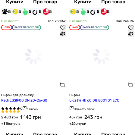
Купити
Про товар
Купити
Про товар
5
5
5
5
5
5
5
5
5
В наявності
Код: 255052
В наявності
Код: 264076
-53%
ЗАБРАТИ СЬОГОДНІ
-46%
ЗАБРАТИ СЬОГОДНІ
Сифон для дренажу
Сифон
Redi LSSIF00 DN 20-26-30
Lidz (WHI) 60 08 E001 01 ECO
3 відгуки
Написати відгук
1 143
грн
243
грн
2 480 грн
457 грн
+
11
бонусів
+
2
бонуси
Купити
Про товар
Купити
Про товар