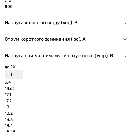
710
800
Напруга холостого ходу (Voc), В
Струм короткого замикання (Isc), А
Напруга при максимальній потужності (Vmp), В
до 20
6.4
13.62
17.1
17.2
18
18.2
18.3
18.4
18.45