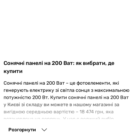
Сонячні панелі на 200 Ват: як вибрати, де
купити
Сонячні панелі на 200 Ват – це фотоелементи, які
генерують електрику зі світла сонця з максимальною
потужністю 200 Вт. Купити сонячні панелі на 200 Ват
у Києві зі складу ви можете в нашому магазині за
вигідною середньою вартістю – 18 474 грн, яка
встановлена на серпень. У нас є великий вибір,
продаж сонячних панелей на 200 Ват в Україні
Розгорнути
здійснюється з асортименту, в якому кількість