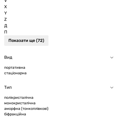
V
X
Y
Z
Д
П
Показати ще (72)
Вид
портативна
стаціонарна
Тип
полікристалічна
монокристалічна
аморфна (тонкоплівкові)
біфракційна