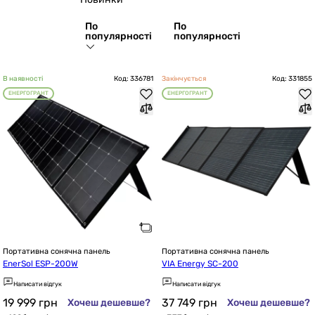
По
По
популярності
популярності
В наявності
Код: 336781
Закінчується
Код: 331855
ЕНЕРГОГРАНТ
ЕНЕРГОГРАНТ
Портативна сонячна панель
Портативна сонячна панель
EnerSol ESP-200W
VIA Energy SC-200
Написати відгук
Написати відгук
19 999
грн
37 749
грн
Хочеш дешевше?
Хочеш дешевше?