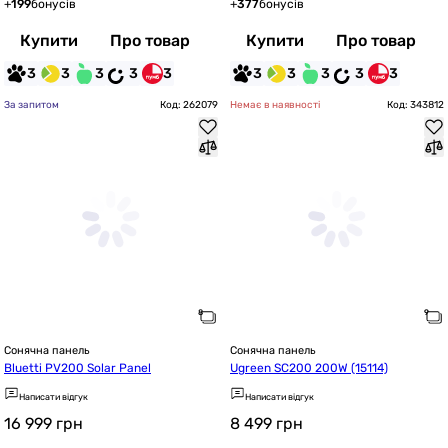
+
199
бонусів
+
377
бонусів
Купити
Про товар
Купити
Про товар
3
3
3
3
3
3
3
3
3
3
За запитом
Код: 262079
Немає в наявності
Код: 343812
Сонячна панель
Сонячна панель
Bluetti PV200 Solar Panel
Ugreen SC200 200W (15114)
Написати відгук
Написати відгук
16 999
грн
8 499
грн