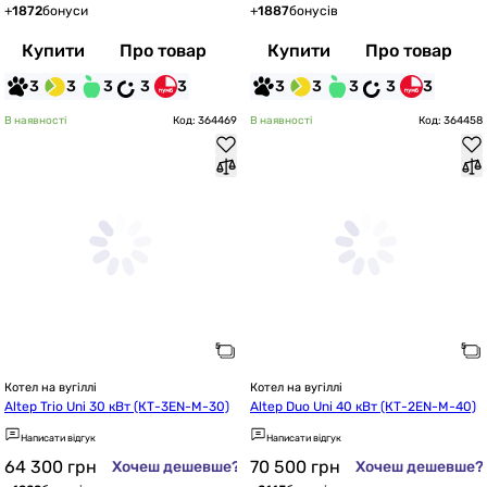
+
1872
бонуси
+
1887
бонусів
Купити
Про товар
Купити
Про товар
3
3
3
3
3
3
3
3
3
3
В наявності
Код: 364469
В наявності
Код: 364458
Котел на вугіллі
Котел на вугіллі
Altep Trio Uni 30 кВт (КТ-3EN-M-30)
Altep Duo Uni 40 кВт (КТ-2EN-M-40)
Написати відгук
Написати відгук
64 300
грн
70 500
грн
Хочеш дешевше?
Хочеш дешевше?