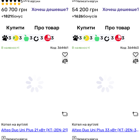
4 відгуки
Написати відгук
60 700
грн
54 200
грн
Хочеш дешевше?
Хочеш дешевше?
+
1821
бонус
+
1626
бонусів
Купити
Про товар
Купити
Про товар
3
3
3
3
3
3
3
3
3
3
В наявності
Код: 364461
В наявності
Код: 364463
Котел на вугіллі
Котел на вугіллі
Altep Duo Uni Plus 21 кВт (КТ-2EN-21)
Altep Duo Uni Plus 33 кВт (КТ-2EN-3
3)
Написати відгук
Написати відгук