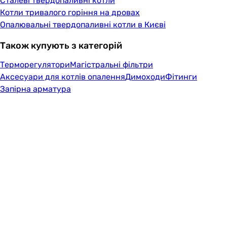
Сталеві твердопаливні котли
Котли тривалого горіння на дровах
Опалювальні твердопаливні котли в Києві
Також купують з категорій
Терморегулятори
Магістральні фільтри
Аксесуари для котлів опалення
Димоходи
Фітинги
Запірна арматура