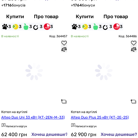
+
1716
бонусів
+
1764
бонуси
Купити
Про товар
Купити
Про товар
3
3
3
3
3
3
3
3
3
3
В наявності
Код: 364457
В наявності
Код: 364486
Котел на вугіллі
Котел на вугіллі
Altep Duo Uni 33 кВт (КТ-2EN-M-33)
Altep Duo Plus 25 кВт (КТ-2E-25)
Написати відгук
Написати відгук
62 400
грн
62 900
грн
Хочеш дешевше?
Хочеш дешевше?