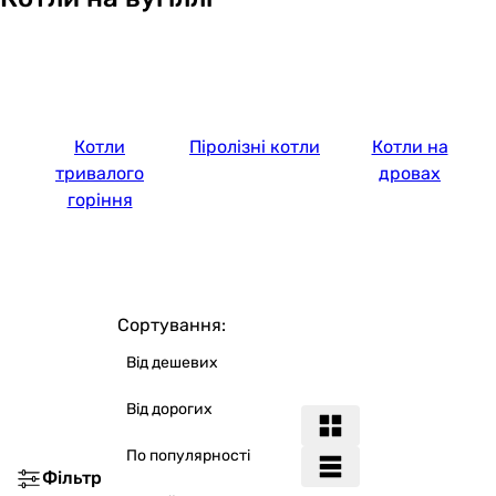
Котли
Піролізні котли
Котли на
тривалого
дровах
горіння
Сортування:
Від дешевих
Від дорогих
По популярності
Фільтр