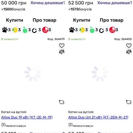
50 000
грн
52 500
грн
Хочеш дешевше?
Хочеш дешевше?
+
1500
бонусів
+
1575
бонусів
Купити
Про товар
Купити
Про товар
3
3
3
3
3
3
3
3
3
3
В наявності
Код: 364479
В наявності
Код: 364455
Котел на вугіллі
Котел на вугіллі
Altep Duo 19 кВт (КТ-2E-M-19)
Altep Duo Uni 21 кВт (КТ-2EN-M-21)
Написати відгук
Написати відгук