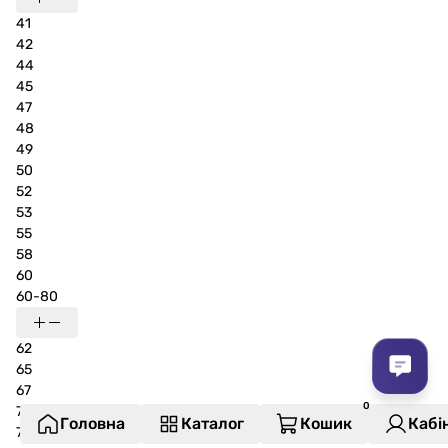
41
42
44
45
47
48
49
50
52
53
55
58
60
60-80
62
65
67
70
Головна
Каталог
Кошик
Кабі
73