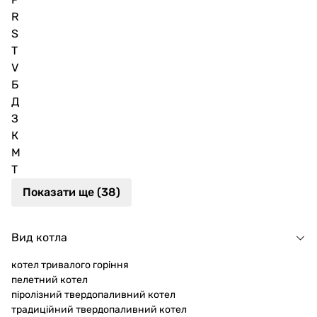
R
S
T
V
Б
Д
З
К
М
Т
Показати ще (38)
Вид котла
котел тривалого горіння
пелетний котел
піролізний твердопаливний котел
традиційний твердопаливний котел