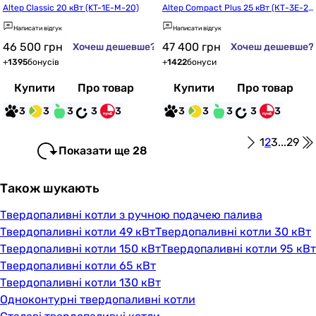
Altep Classic 20 кВт (KT-1E-M-20)
Altep Compact Plus 25 кВт (КТ-3Е-2
5)
Написати відгук
Написати відгук
46 500
грн
47 400
грн
Хочеш дешевше?
Хочеш дешевше?
+
1395
бонусів
+
1422
бонуси
Купити
Про товар
Купити
Про товар
3
3
3
3
3
3
3
3
3
3
1
2
3
...
29
Показати ще 28
Також шукають
Твердопаливні котли з ручною подачею палива
Твердопаливні котли 49 кВт
Твердопаливні котли 30 кВт
Твердопаливні котли 150 кВт
Твердопаливні котли 95 кВт
Твердопаливні котли 65 кВт
Твердопаливні котли 130 кВт
Одноконтурні твердопаливні котли