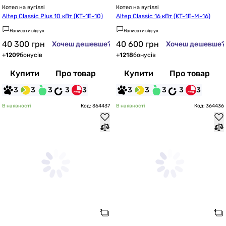
Котел на вугіллі
Котел на вугіллі
Altep Classic Plus 10 кВт (KT-1E-10)
Altep Classic 16 кВт (KT-1E-M-16)
Написати відгук
Написати відгук
40 300
грн
40 600
грн
Хочеш дешевше?
Хочеш дешевше?
+
1209
бонусів
+
1218
бонусів
Купити
Про товар
Купити
Про товар
3
3
3
3
3
3
3
3
3
3
В наявності
Код: 364437
В наявності
Код: 364436