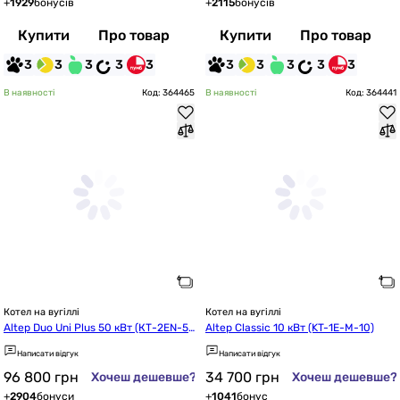
+
1929
бонусів
+
2115
бонусів
Купити
Про товар
Купити
Про товар
3
3
3
3
3
3
3
3
3
3
В наявності
Код: 364465
В наявності
Код: 364441
Котел на вугіллі
Котел на вугіллі
Altep Duo Uni Plus 50 кВт (КТ-2EN-5
Altep Classic 10 кВт (KT-1E-M-10)
0)
Написати відгук
Написати відгук
96 800
грн
34 700
грн
Хочеш дешевше?
Хочеш дешевше?
+
2904
бонуси
+
1041
бонус