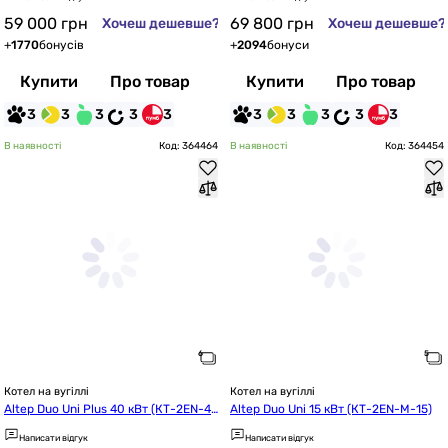
59 000
грн
69 800
грн
Хочеш дешевше?
Хочеш дешевше?
+
1770
бонусів
+
2094
бонуси
Купити
Про товар
Купити
Про товар
3
3
3
3
3
3
3
3
3
3
В наявності
Код: 364464
В наявності
Код: 364454
Котел на вугіллі
Котел на вугіллі
Altep Duo Uni Plus 40 кВт (КТ-2EN-4
Altep Duo Uni 15 кВт (КТ-2EN-M-15)
0)
Написати відгук
Написати відгук