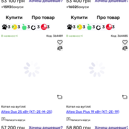
53 100
грн
53 400
грн
Хочеш дешевше?
Хочеш дешевше?
+
1593
бонуси
+
1602
бонуси
Купити
Про товар
Купити
Про товар
3
3
3
3
3
3
3
3
3
3
В наявності
Код: 364481
В наявності
Код: 364485
Котел на вугіллі
Котел на вугіллі
Altep Duo 25 кВт (КТ-2E-M-25)
Altep Duo Plus 19 кВт (КТ-2E-19)
Написати відгук
Написати відгук
57 200
грн
58 800
грн
Хочеш дешевше?
Хочеш дешевше?