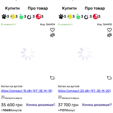
Купити
Про товар
Купити
Про товар
3
3
3
3
3
3
3
3
3
3
В наявності
Код: 364434
В наявності
Код: 364435
Котел на вугіллі
Котел на вугіллі
Altep Compact 15 кВт (КТ-3Е-М-15)
Altep Compact 20 кВт (КТ-3Е-М-20)
Написати відгук
Написати відгук
35 600
грн
37 700
грн
Хочеш дешевше?
Хочеш дешевше?
+
1068
бонусів
+
1131
бонус