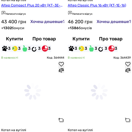
Котел на вугіллі
Котел на вугіллі
Altep Compact Plus 20 кВт (КТ-3Е-2
Altep Classic Plus 16 кВт (KT-1E-16)
0)
Написати відгук
Написати відгук
43 400
грн
46 200
грн
Хочеш дешевше?
Хочеш дешевше?
+
1302
бонуси
+
1386
бонусів
Купити
Про товар
Купити
Про товар
3
3
3
3
3
3
3
3
3
3
В наявності
Код: 364444
В наявності
Код: 364439
Котел на вугіллі
Котел на вугіллі