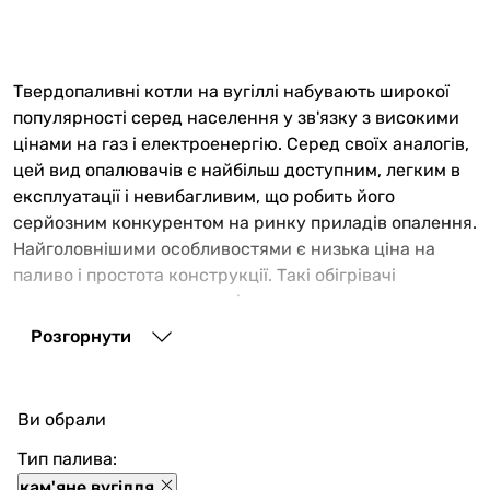
Твердопаливні котли на вугіллі набувають широкої
популярності серед населення у зв'язку з високими
цінами на газ і електроенергію. Серед своїх аналогів,
цей вид опалювачів є найбільш доступним, легким в
експлуатації і невибагливим, що робить його
серйозним конкурентом на ринку приладів опалення.
Найголовнішими особливостями є низька ціна на
паливо і простота конструкції. Такі обігрівачі
дозволяють опалити приміщення з великою площею.
Котли на вугіллі мають безліч модифікацій і можуть
Розгорнути
істотно відрізнятися один від одного своїми
характеристиками.
Котел на вугіллі і його незаперечні переваги
Ви обрали
Тип палива:
Відмінною особливістю цього виду обігрівальних
кам'яне вугілля