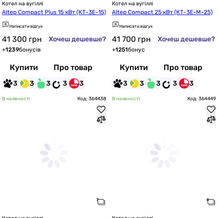
Котел на вугіллі
Котел на вугіллі
Altep Compact Plus 15 кВт (КТ-3Е-15)
Altep Compact 25 кВт (КТ-3Е-М-25)
Написати відгук
Написати відгук
41 300
грн
41 700
грн
Хочеш дешевше?
Хочеш дешевше?
+
1239
бонусів
+
1251
бонус
Купити
Про товар
Купити
Про товар
3
3
3
3
3
3
3
3
3
3
В наявності
Код: 364438
В наявності
Код: 364449