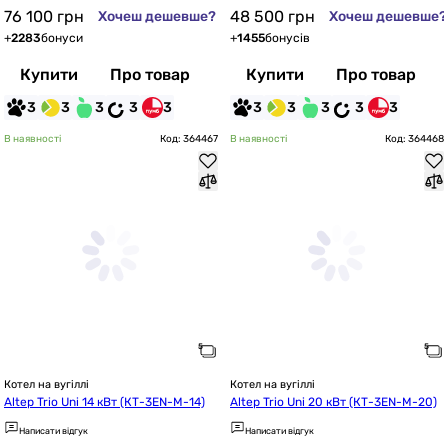
76 100
грн
48 500
грн
Хочеш дешевше?
Хочеш дешевше?
+
2283
бонуси
+
1455
бонусів
Купити
Про товар
Купити
Про товар
3
3
3
3
3
3
3
3
3
3
В наявності
Код: 364467
В наявності
Код: 364468
Котел на вугіллі
Котел на вугіллі
Altep Trio Uni 14 кВт (КТ-3EN-M-14)
Altep Trio Uni 20 кВт (КТ-3EN-M-20)
Написати відгук
Написати відгук