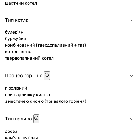
шахтний котел
Тип котла
булер'ян
буржуйка
комбінований (твердопаливний + газ)
котел-плита
твердопаливний котел
Процес горіння
піролізний
при надлишку кисню
з нестачею кисню (тривалого горіння)
Тип палива
дрова
кам'яне вугілля