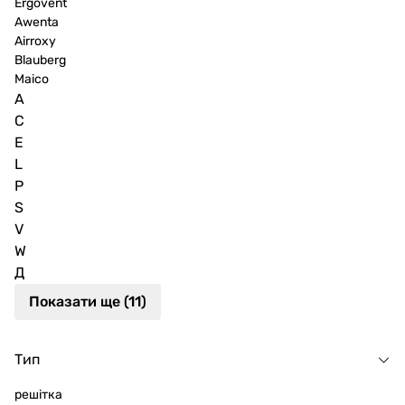
Ergovent
Awenta
Airroxy
Blauberg
Maico
A
C
E
L
P
S
V
W
Д
Показати ще (11)
Тип
решітка