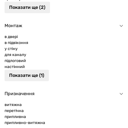
Показати ще (2)
Монтаж
в двері
в підвіконня
у стіну
для каналу
підлоговий
настінний
Показати ще (1)
Призначення
витяжна
перетічна
припливна
припливно-витяжна