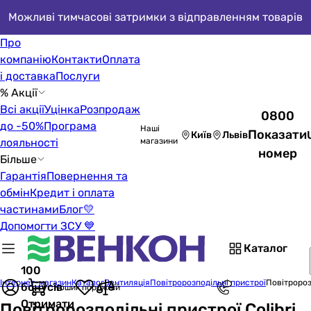
Можливі тимчасові затримки з відправленням товарів
Про
компанію
Контакти
Оплата
і доставка
Послуги
% Акції
Всі акції
Уцінка
Розпродаж
0800
до -50%
Програма
Наші
Показати
Київ
Львів
лояльності
магазини
номер
Більше
Гарантія
Повернення та
обмін
Кредит і оплата
частинами
Блог
💛
Допомогти ЗСУ 💙
Каталог
100
Інтернет-магазин
Каталог
Вентиляція
Повітророзподільні пристрої
Повітророзп
бонусів
Кошик порожній
Отримати
Повітророзподільні пристрої Colibri