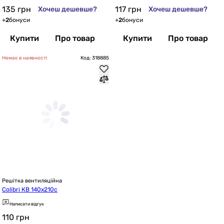
135
грн
117
грн
Хочеш дешевше?
Хочеш дешевше?
+
2
бонуси
+
2
бонуси
Купити
Про товар
Купити
Про товар
Немає в наявності
Код: 318885
Решітка вентиляційна
Colibri КВ 140х210с
Написати відгук
110
грн