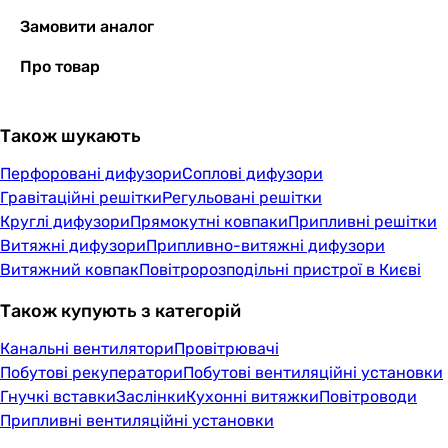
Замовити аналог
Про товар
Також шукають
Перфоровані дифузори
Соплові дифузори
Гравітаційні решітки
Регульовані решітки
Круглі дифузори
Прямокутні ковпаки
Припливні решітки
Витяжні дифузори
Припливно-витяжні дифузори
Витяжний ковпак
Повітророзподільні пристрої в Києві
Також купують з категорій
Канальні вентилятори
Провітрювачі
Побутові рекуператори
Побутові вентиляційні установки
Гнучкі вставки
Заслінки
Кухонні витяжки
Повітроводи
Припливні вентиляційні установки