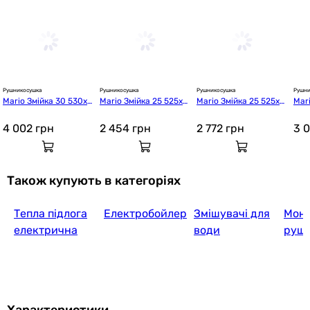
Рушникосушка
Рушникосушка
Рушникосушка
Рушни
Mario Змійка 30 530х6
Mario Змійка 25 525x4
Mario Змійка 25 525x5
Mar
00/500 (1.1.3006.05.P)
00/500 (1.1.2508.04.P)
00/500 (1.1.2509.04.P)
00/5
4 002
грн
2 454
грн
2 772
грн
3 
Також купують в категоріях
Тепла підлога
Електробойлери
Змішувачі для
Мон
електрична
води
руш