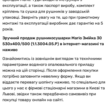
експлуатації, а також паспорт виробу, комплект
Глибина в
100 мм
кріплень та сушка для рушників у заводській
упаковці
упаковці. Зверніть увагу на те, що при грамотному
монтажі та експлуатації виробник дає гарантію на 5
Вага в упаковці
2.6 кг
років.
Гарантія
Зручний продаж рушникосушарки Mario Змійка 30
530х400/500 (1.1.3004.05.P) в інтернет-магазині та
Гарантія
60 міс.
наживо
Ознайомитись із зовнішнім виглядом та технічними
Побачили помилку в описі або характеристиках?
параметрами водяного опалювального приладу
Повідомте нам про це!
можна на цій сторінці. Після оформлення покупки
Повідомити про помилку
потрібно заповнити невелику форму. Якщо ви
віддаєте перевагу шопінгу наживо, то спеціально для
Характеристики, комплектація та фотографії Mario Змійка 30
530х400/500 (1.1.3004.05.P) носять ознайомлювальний
цього у нас є фірмові стаціонарні магазини в Києві та
характер і можуть змінюватися виробником без
Львові, звідки також передбачено самовивіз при
повідомлення. Магазин не несе відповідальності за зміни,
покупці товару онлайн на сайті.
внесені виробником.