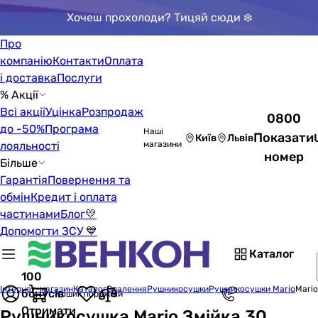
Хочеш прохолоди? Тицяй сюди ❄️
Про
компанію
Контакти
Оплата
і доставка
Послуги
% Акції
Всі акції
Уцінка
Розпродаж
0800
до -50%
Програма
Наші
Показати
Київ
Львів
лояльності
магазини
номер
Більше
Гарантія
Повернення та
обмін
Кредит і оплата
частинами
Блог
💛
Допомогти ЗСУ 💙
Каталог
100
Інтернет-магазин
Каталог
Опалення
Рушникосушки
Рушникосушки Mario
Mario
бонусів
Кошик порожній
Отримати
Рушникосушка Mario Змійка 30