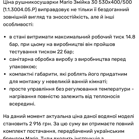
Ціна рушникосушарки Mario Змійка 30 530х400/500
Висота
530 мм
(1.1.3004.05.P) виправдовує не тільки її бездоганний
зовнішній вигляд та зносостійкість, але й інші
Ширина
400 мм
особливості:
Глибина
80 мм
в стані витримати максимальний робочий тиск 14.8
бар, при цьому на виробництві він пройшов
Міжосьова
500 мм
тестування тиском 22 бар;
відстань
санітарна обробка виробу з виробництва перед
Вага
2 кг
упаковкою;
компактні габарити, які роблять його придатним
Колір
хром
для монтажу у невеликій ванній кімнаті;
просте управління без регулювання температури -
Габарити в упаковці
нагрівання повністю залежить від теплоносія
всередині.
Ширина в
560 мм
упаковці
На даний момент актуальна ціна даної водяної моделі
становить 2 916 грн. За цю суму ви отримаєте повний
Висота в
420 мм
комплект постачання, передбачений українським
упаковці
брендом Mario. Туди входить інструкція з