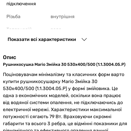
підключення
Різьба
внутрішня
Теплоносій
вода
Показати всі характеристики
Максимальний
14.8 бар
тиск
Опис
Максимальна
79 Вт
Рушникосушка Mario Змійка 30 530х400/500 (1.1.3004.05.P)
потужність
Поціновувачам мінімалізму та класичних форм варто
купити рушникосушарку Mario Змійка 30
Форма
змійка
530х400/500 (1.1.3004.05.P) у формі змійовика. Це
Особливості
з кільцями
, підключення
одна з економічних моделей, оскільки вона працює
моделі
електричного Тена
від водяної системи опалення, не підключаючись до
електричної мережі. Характеристики максимальної
Кількість секцій
4 шт
потужності сягають 79 Вт. Враховуючи скромні
габарити та всього 3 ребра, це відмінні показники для
Профіль труби
кругла
рівномірного та ефективного опалення ванної.