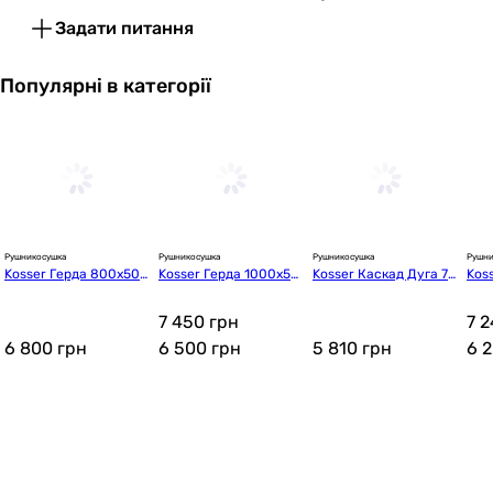
Задати питання
Популярні в категорії
Рушникосушка
Рушникосушка
Рушникосушка
Рушни
Kosser Герда 800х500 
Kosser Герда 1000х50
Kosser Каскад Дуга 70
Kos
ER (ДГ02ER)
0 ER (ДГ03ER)
0х500/6 ER (ДКД02Е
5 E
R)
7 450 грн
7 2
6 800
грн
6 500
грн
5 810
грн
6 