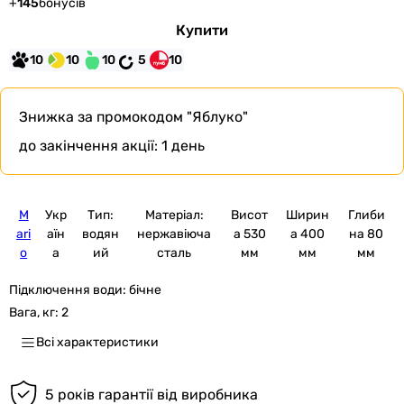
+
145
бонусів
Купити
10
10
10
5
10
Знижка за промокодом
"Яблуко"
до закінчення акції:
1 день
M
Укр
Тип:
Матеріал:
Висот
Ширин
Глиби
ari
аїн
водян
нержавіюча
а 530
а 400
на 80
o
а
ий
сталь
мм
мм
мм
Підключення води:
бічне
Вага, кг:
2
Всі характеристики
5 років гарантії від виробника