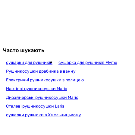
Часто шукають
сушарки для рушників
сушарка для рушників Flyme
Рушникосушки драбинка в ванну
Електричні рушникосушки з полицею
Настінні рушникосушки Mario
Дизайнерські рушникосушки Mario
Сталеві рушникосушки Laris
сушарки рушники в Хмельницькому