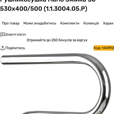
530х400/500 (1.1.3004.05.P)
Про товар
Може знадобитись
Комплекти
Колекція
Харак
Додати відгук
Отримайте
до 250 бонусів за відгук
Поділитись
Код:
144992