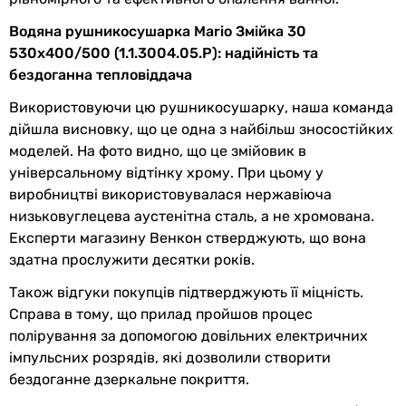
Розташування
вертикальне
Водяна рушникосушарка Mario Змійка 30
рушникосушки
530х400/500 (1.1.3004.05.P): надійність та
бездоганна тепловіддача
Монтаж
настінний
Використовуючи цю рушникосушарку, наша команда
дійшла висновку, що це одна з найбільш зносостійких
Виробництво
Україна
моделей. На фото видно, що це змійовик в
Комплектація
рушникосушка - 1шт., паспорт -
універсальному відтінку хрому. При цьому у
1шт., коробка - 1шт., комплект
виробництві використовувалася нержавіюча
кріплень - 1шт, заглушка
низьковуглецева аустенітна сталь, а не хромована.
Експерти магазину Венкон стверджують, що вона
Матеріал
нержавіюча сталь
здатна прослужити десятки років.
Також відгуки покупців підтверджують її міцність.
Колекції
Mario Змійка
Справа в тому, що прилад пройшов процес
EAN
4820111357208
полірування за допомогою довільних електричних
імпульсних розрядів, які дозволили створити
Фізичні характеристики
бездоганне дзеркальне покриття.