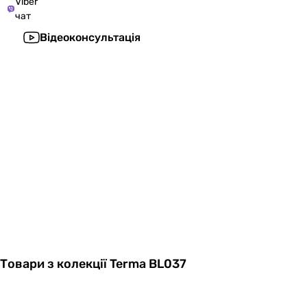
Viber
чат
Відеоконсультація
Товари з колекції Terma BL037