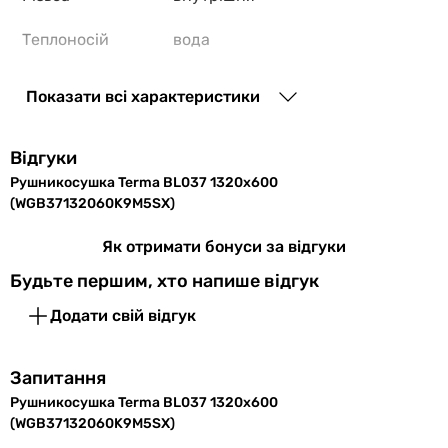
Теплоносій
вода
Максимальний
10 бар
Показати всі характеристики
тиск
Максимальна
95 °C
Відгуки
температура
Рушникосушка Terma BL037 1320x600
(WGB37132060K9M5SX)
Форма
драбинка
Як отримати бонуси за відгуки
Кількість секцій
11 шт
Будьте першим, хто напише відгук
Профіль труби
квадратна
Додати свій відгук
Розташування
вертикальне
рушникосушки
Запитання
Рушникосушка Terma BL037 1320x600
Монтаж
настінний
(WGB37132060K9M5SX)