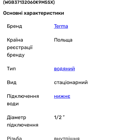
(WGB37132060K9M5SX)
Основні характеристики
Бренд
Terma
Країна
Польща
реєстрації
бренду
Тип
водяний
Вид
стаціонарний
Підключення
нижнє
води
Діаметр
1/2 ″
підключення
Різьба
внутрішня