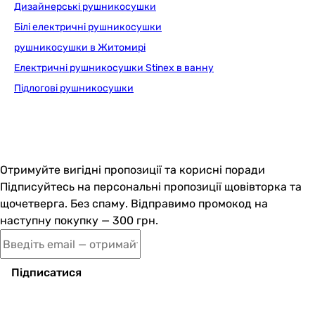
Гарантія
96 міс.
Дизайнерські рушникосушки
Білі електричні рушникосушки
Побачили помилку в описі або характеристиках?
рушникосушки в Житомирі
Повідомте нам про це!
Електричні рушникосушки Stinex в ванну
Повідомити про помилку
Підлогові рушникосушки
Характеристики, комплектація та фотографії Terma BL037
1320x600 (WGB37132060K9M5SX) носять ознайомлювальний
характер і можуть змінюватися виробником без
повідомлення. Магазин не несе відповідальності за зміни,
внесені виробником.
Отримуйте вигідні пропозиції та корисні поради
Підписуйтесь на персональні пропозиції щовівторка та
щочетверга. Без спаму. Відправимо промокод на
наступну покупку — 300 грн.
Підписатися