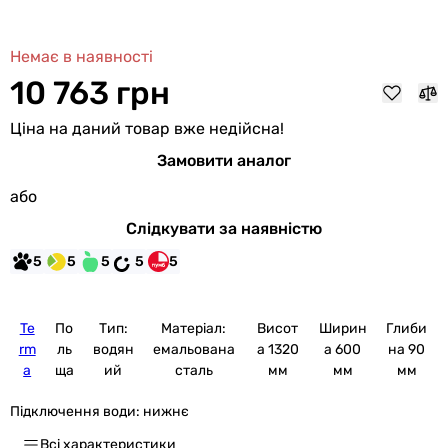
Немає в наявності
10 763 грн
Ціна на даний товар вже недійсна!
Замовити аналог
або
Слідкувати за наявністю
5
5
5
5
5
Te
По
Тип:
Матеріал:
Висот
Ширин
Глиби
rm
ль
водян
емальована
а 1320
а 600
на 90
a
ща
ий
сталь
мм
мм
мм
Підключення води:
нижнє
Всі характеристики