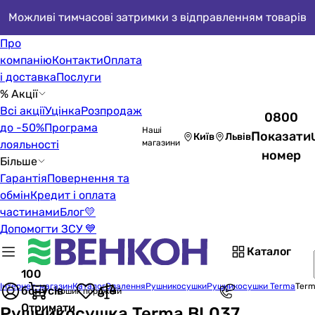
Можливі тимчасові затримки з відправленням товарів
Про
компанію
Контакти
Оплата
і доставка
Послуги
% Акції
Всі акції
Уцінка
Розпродаж
0800
до -50%
Програма
Наші
Показати
Київ
Львів
лояльності
магазини
номер
Більше
Гарантія
Повернення та
обмін
Кредит і оплата
частинами
Блог
💛
Допомогти ЗСУ 💙
Каталог
100
Інтернет-магазин
Каталог
Опалення
Рушникосушки
Рушникосушки Terma
Term
бонусів
Кошик порожній
Отримати
Рушникосушка Terma BL037