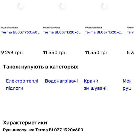
Рушникосушка
Рушникосушка
Рушникосушка
Рушни
Terma BL037 960x600
Terma BL037 1320x60
Terma BL037 1320x60
Ter
 (WLB37096060KS96E1
0 (WLB37132060KS96E
0 (WLB37132060K9M5
(WG
TS1D)
1TS1D)
E8TS1D)
X)
9 293
грн
11 550
грн
11 550
грн
5 
Також купують в категоріях
Електро теплі
Водонагрівачі
Крани
Мон
підлоги
змішувачі
руш
Характеристики
Рушникосушка Terma BL037 1320x600