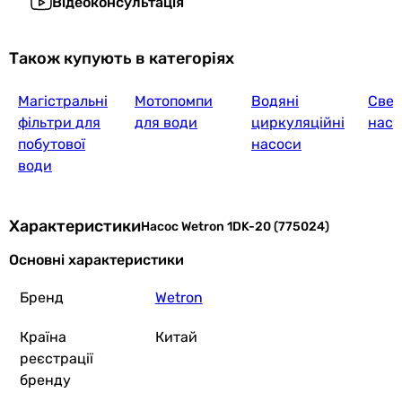
Відеоконсультація
Також купують в категоріях
Магістральні
Мотопомпи
Водяні
Свер
фільтри для
для води
циркуляційні
насо
побутової
насоси
води
Характеристики
Насос Wetron 1DK-20 (775024)
Основні характеристики
Бренд
Wetron
Країна
Китай
реєстрації
бренду