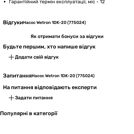
Гарантійний термін експлуатації, міс - 12
Гарантія
12 міс.
Відгуки
Насос Wetron 1DK-20 (775024)
Побачили помилку в описі або характеристиках?
Повідомте нам про це!
Як отримати бонуси за відгуки
Повідомити про помилку
Будьте першим, хто напише відгук
Характеристики, комплектація та фотографії Wetron 1DK-20
Додати свій відгук
(775024) носять ознайомлювальний характер і можуть
змінюватися виробником без повідомлення. Магазин не
несе відповідальності за зміни, внесені виробником.
Запитання
Насос Wetron 1DK-20 (775024)
На питання відповідають експерти
Задати питання
Популярні в категорії