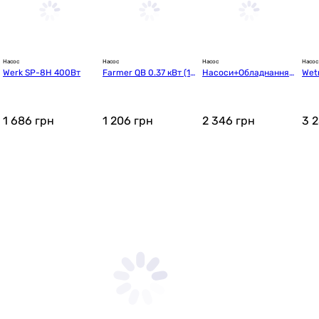
Насос
Насос
Насос
Насос
Werk SP-8H 400Вт
Farmer QB 0.37 кВт (17
Насоси+Обладнання
Wet
664)
 DSP 750PD
5)
1 686
грн
1 206
грн
2 346
грн
3 