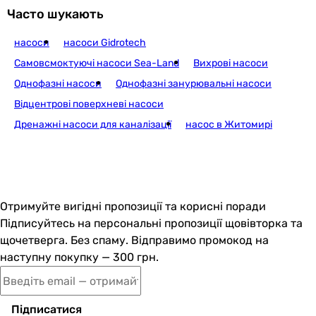
Часто шукають
насоси
насоси Gidrotech
Самовсмоктуючі насоси Sea-Land
Вихрові насоси
Однофазні насоси
Однофазні занурювальні насоси
Відцентрові поверхневі насоси
Дренажні насоси для каналізації
насос в Житомирі
Отримуйте вигідні пропозиції та корисні поради
Підписуйтесь на персональні пропозиції щовівторка та
щочетверга. Без спаму. Відправимо промокод на
наступну покупку — 300 грн.
Підписатися