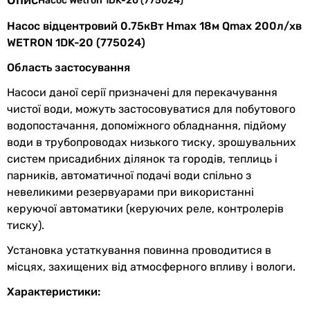
Опис
Насос Wetron 1DK-20 (775024)
насоса
Насос відцентровий 0.75кВт Hmax 18м Qmax 200л/хв
Якість рідини
для чистої води
WETRON 1DK-20 (775024)
Механізм
відцентровий
Область застосування
насоса
Насоси даної серії призначені для перекачування
чистої води, можуть застосовуватися для побутового
Електроживлення
230В
водопостачання, допоміжного обладнання, підйому
Кількість фаз
однофазний
води в трубопроводах низького тиску, зрошувальних
систем присадибних ділянок та городів, теплиць і
Максимальна
750 Вт
парників, автоматичної подачі води спільно з
потужність
невеликими резервуарами при використанні
керуючої автоматики (керуючих реле, контролерів
Клас захисту
IP44
тиску).
Клас ізоляції
B
Установка устаткування повинна проводитися в
місцях, захищених від атмосферного впливу і вологи.
Діаметр
1″
Характеристики:
вхідного