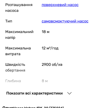
Розташування
поверхневий насос
насоса
Тип
самовсмоктуючий насос
Максимальний
18 м
напір
Максимальна
12 м³/год
витрата
Швидкість
2900 об/хв
обертання
Глибина
8 м
занурення /
всмоктування
Показати всі характеристики
Матеріал
чавун