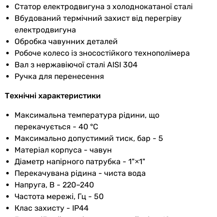
патрубка
Статор електродвигуна з холоднокатаної сталі
Вбудований термічний захист від перегріву
Діаметр
1″
електродвигуна
вихідного
Обробка чавунних деталей
патрубка
Робоче колесо із зносостійкого технополімера
Вал з нержавіючої сталі AISI 304
Макс.
40 °C
Ручка для перенесення
температура
рідини
Технічні характеристики
Виробництво
Китай
Максимальна температура рідини, що
перекачується - 40 °C
Максимальний
5 бар
Максимально допустимий тиск, бар - 5
робочий тиск
Матеріал корпуса - чавун
Діаметр напірного патрубка - 1"×1"
Фізичні характеристики
Перекачувана рідина - чиста вода
Напруга, В - 220–240
Вага
12.7 кг
Частота мережі, Гц - 50
Клас захисту - IР44
Гарантія