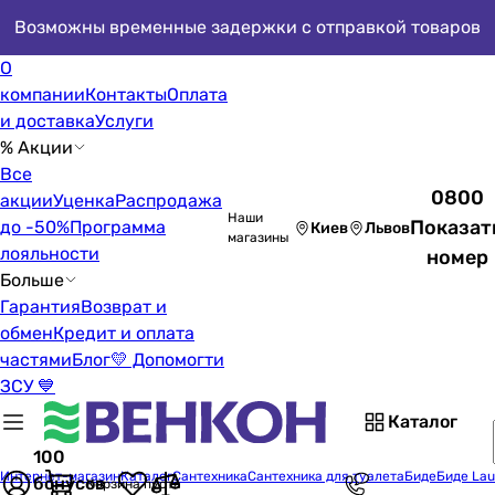
Возможны временные задержки с отправкой товаров
О
компании
Контакты
Оплата
и доставка
Услуги
% Акции
Все
0800
акции
Уценка
Распродажа
Наши
Показат
до -50%
Программа
Киев
Львов
магазины
лояльности
номер
Больше
Гарантия
Возврат и
обмен
Кредит и оплата
частями
Блог
💛 Допомогти
ЗСУ 💙
Каталог
100
Интернет-магазин
Каталог
Сантехника
Сантехника для туалета
Биде
Биде Lau
бонусов
Корзина пуста