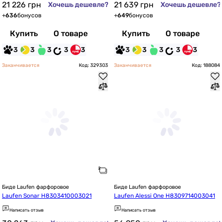
21 226
грн
21 639
грн
Хочешь дешевле?
Хочешь дешевле?
+
636
бонусов
+
649
бонусов
Купить
О товаре
Купить
О товаре
3
3
3
3
3
3
3
3
3
3
Заканчивается
Код: 329303
Заканчивается
Код: 188084
Биде Laufen фарфоровое
Биде Laufen фарфоровое
Laufen Sonar H8303410003021
Laufen Alessi One H8309714003041
Написать отзыв
Написать отзыв