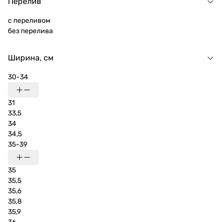
Перелив
с переливом
без перелива
Ширина, см
30-34
31
33,5
34
34,5
35-39
35
35,5
35,6
35,8
35,9