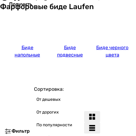
Получить
Фарфоровые биде Laufen
Биде
Биде
Биде черного
напольные
подвесные
цвета
Сортировка:
От дешевых
От дорогих
По популярности
Фильтр