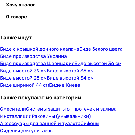
Хочу аналог
О товаре
Также ищут
Биде с крышкой донного клапана
Биде белого цвета
Биде производства Украина
Биде производства Швейцария
Биде высотой 36 см
Биде высотой 39 см
Биде высотой 35 см
Биде высотой 28 см
Биде высотой 34 см
Биде шириной 44 см
Биде в Киеве
Также покупают из категорий
Смесители
Системы защиты от протечек и залива
Инсталляции
Раковины (умывальники)
Аксессуары для ванной и туалета
Сифоны
Сиденья для унитазов