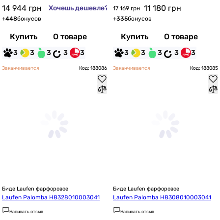
14 944
грн
11 180
грн
Хочешь дешевле?
17 169 грн
+
448
бонусов
+
335
бонусов
Купить
О товаре
Купить
О товаре
3
3
3
3
3
3
3
3
3
3
Заканчивается
Код: 188086
Заканчивается
Код: 188085
Биде Laufen фарфоровое
Биде Laufen фарфоровое
Laufen Palomba H8328010003041
Laufen Palomba H8308010003041
Написать отзыв
Написать отзыв