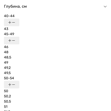
Глубина, см
40-44
43
45-49
46
48
48,5
49
49,2
49,5
50-54
50
50,2
50,5
51