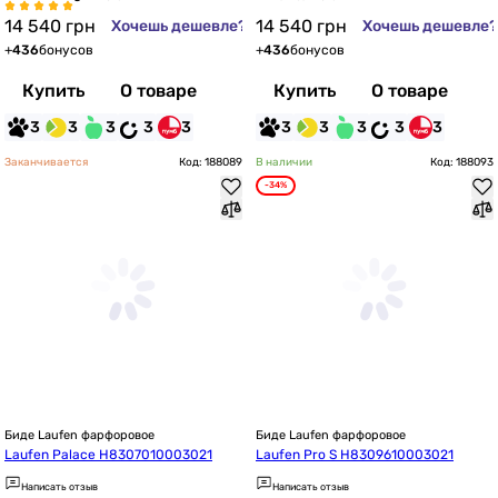
14 540
грн
14 540
грн
Хочешь дешевле?
Хочешь дешевле?
+
436
бонусов
+
436
бонусов
Купить
О товаре
Купить
О товаре
3
3
3
3
3
3
3
3
3
3
Заканчивается
Код: 188089
В наличии
Код: 188093
-34%
Биде Laufen фарфоровое
Биде Laufen фарфоровое
Laufen Palace H8307010003021
Laufen Pro S H8309610003021
Написать отзыв
Написать отзыв