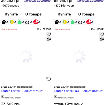
30 263
грн
56 950
грн
Хочешь дешевле?
Хочешь дешевле
+
907
бонусов
+
1708
бонусов
Купить
О товаре
Купить
О товаре
3
3
3
3
3
3
3
3
3
3
Нет в наличии
Код: 329302
Нет в наличии
Код: 188091
Биде Laufen фарфоровое
Биде Laufen фарфоровое
Laufen Kartell H8303317573021
Laufen Kartell LCC H8303314003021
Написать отзыв
Написать отзыв
33 362
грн
Уточняйте цену