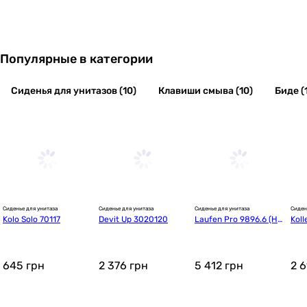
Популярные в категории
Сиденья для унитазов (10)
Клавиши смыва (10)
Биде (
Сиденье для унитаза
Сиденье для унитаза
Сиденье для унитаза
Сиден
Kolo Solo 70117
Devit Up 3020120
Laufen Pro 9896.6 (H8
Koll
989660000001)
tan
645
грн
2 376
грн
5 412
грн
2 