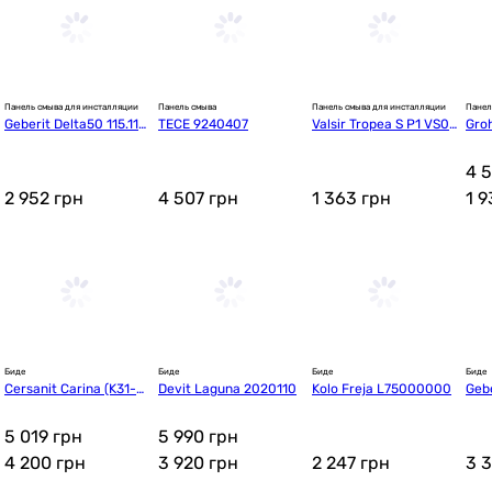
Панель смыва для инсталляции
Панель смыва
Панель смыва для инсталляции
Панел
Geberit Delta50 115.119.
TECE 9240407
Valsir Tropea S P1 VS0
Gro
14.1
871301
tan
4 
2 952
грн
4 507
грн
1 363
грн
1 
Биде
Биде
Биде
Биде
Cersanit Carina (K31-0
Devit Laguna 2020110
Kolo Freja L75000000
Gebe
10/CCBW1000150831)
e 50
5 019 грн
5 990 грн
4 200
грн
3 920
грн
2 247
грн
3 