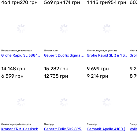
464 грн
270
грн
569 грн
474
грн
1 145 грн
954
грн
60
Инсталляция для унитаза
Инсталяция
Инсталляция для унитаза
Инста
Grohe Rapid SL 38840
Geberit Duofix Sigma 11
Grohe Rapid SL 3 в 1 38
Gro
000
1.300.00.6
84966Q (3884966KO53
0)
3536)
14 148 грн
15 282 грн
9 699 грн
9 
6 599
грн
12 735
грн
9 214
грн
8 
Смывное устройство для 
Писсуар
Писсуар
Писсу
писсуара
Kroner KRM Klassisch-
Geberit Felix 502.895.0
Cersanit Apollo А100 (K
Voll
C110 (CV022939)
0.1
11-0024/CCUZ100004