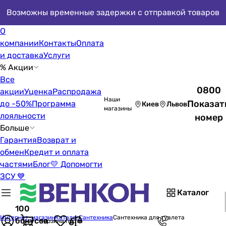
Возможны временные задержки с отправкой товаров
О
компании
Контакты
Оплата
и доставка
Услуги
% Акции
Все
0800
акции
Уценка
Распродажа
Наши
Показат
до -50%
Программа
Киев
Львов
магазины
лояльности
номер
Больше
Гарантия
Возврат и
обмен
Кредит и оплата
частями
Блог
💛 Допомогти
ЗСУ 💙
Каталог
100
Интернет-магазин
Каталог
Сантехника
Сантехника для туалета
бонусов
Корзина пуста