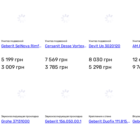
Унитаз подвесной
Унитаз подвесной
Унитаз подвесной
Унита
Geberit SelNova Rimfr
Cersanit Desse Vortex
Devit Up 3020120
AM.
ee 500.265.01.1
 (SZCZ1003790001) Уц
с с
енка
т
5 199 грн
7 569 грн
8 030 грн
12 
3 009
грн
3 785
грн
5 298
грн
9 
Звукоизолирующая прокладка
Звукоизолирующая прокладка
Крепления к стене
Впуск
Grohe 37131000
Geberit 156.050.00.1
Geberit Duofix 111.815.
Gebe
00.1
3.00