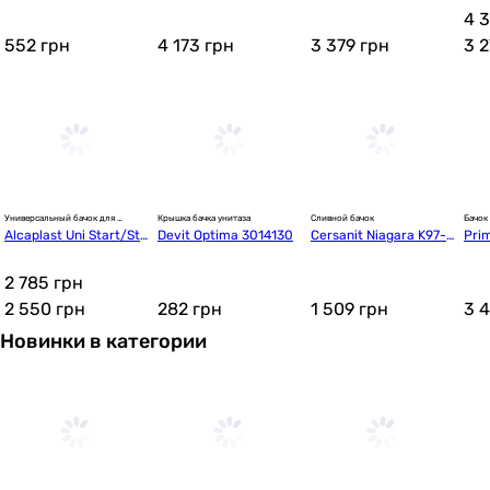
0936)
4 
552
грн
4 173
грн
3 379
грн
3 
Универсальный бачок для 
Крышка бачка унитаза
Сливной бачок
Бачок 
унитаза
механ
Alcaplast Uni Start/Sto
Devit Optima 3014130
Cersanit Niagara K97-0
Pri
p A94-3/8"
03
ND
2 785 грн
2 550
грн
282
грн
1 509
грн
3 
Новинки в категории