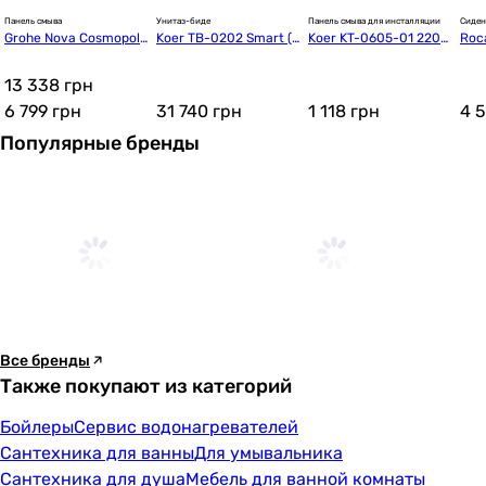
Панель смыва
Унитаз-биде
Панель смыва для инсталляции
Сиден
Grohe Nova Cosmopoli
Koer TB-0202 Smart (6
Koer KT-0605-01 220x
Roc
tan 38765KF0
80x405x455 мм) со вс
140x12mm (KR5317)
троенным бачком (KR6
13 338 грн
072)
6 799
грн
31 740
грн
1 118
грн
4 
Популярные бренды
Все бренды
Также покупают из категорий
Бойлеры
Сервис водонагревателей
Сантехника для ванны
Для умывальника
Сантехника для душа
Мебель для ванной комнаты