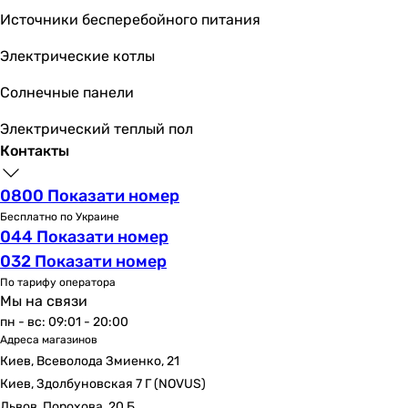
описанных вариантов. Чаще используются в
Источники бесперебойного питания
общественных туалетах, так как они устойчивы к
Электрические котлы
ударам и падению на чащу тяжелых предметов.
Каменные - цена зависит от того, какой тип камня
Солнечные панели
использован (искусственный или натуральный), от
модели и производителя. Надежные, имеют
Электрический теплый пол
стильный внешний вид, но требуют специального
Контакты
ухода описанного в инструкции.
Пластиковые - чаще дизайнерские модели
0800 Показати номер
выполненные из стекловолокна, акрила и прочих
Бесплатно по Украине
полимеров. Имеют высокую цену, требуют
044 Показати номер
специального ухода, мало распространены на
032 Показати номер
рынке.
По тарифу оператора
Мы на связи
Сантехника для туалетов - по типу монтажа
пн - вс: 09:01 - 20:00
Адреса магазинов
Навесные, настенные модели - вся сантехника
Киев, Всеволода Змиенко, 21
крепится при помощи специальных
Киев, Здолбуновская 7 Г (NOVUS)
кронштейнов.
Львов, Порохова, 20 Б