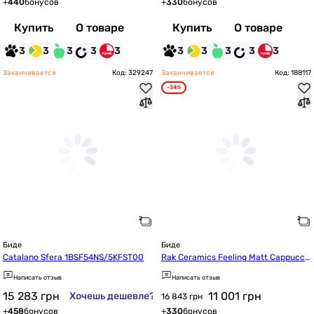
+
440
бонусов
+
330
бонусов
Купить
О товаре
Купить
О товаре
3
3
3
3
3
3
3
3
3
3
Заканчивается
Код: 329247
Заканчивается
Код: 188117
-34%
Биде
Биде
Catalano Sfera 1BSF54NS/5KFST00
Rak Ceramics Feeling Matt Cappucci
no RST07514A
Написать отзыв
Написать отзыв
15 283
грн
11 001
грн
Хочешь дешевле?
16 843 грн
+
458
бонусов
+
330
бонусов