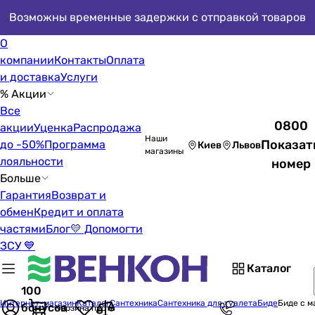
Возможны временные задержки с отправкой товаров
О
компании
Контакты
Оплата
и доставка
Услуги
% Акции
Все
0800
акции
Уценка
Распродажа
Наши
Показат
до -50%
Программа
Киев
Львов
магазины
лояльности
номер
Больше
Гарантия
Возврат и
обмен
Кредит и оплата
частями
Блог
💛 Допомогти
ЗСУ 💙
Каталог
100
Интернет-магазин
Каталог
Сантехника
Сантехника для туалета
Биде
Биде с м
бонусов
Корзина пуста