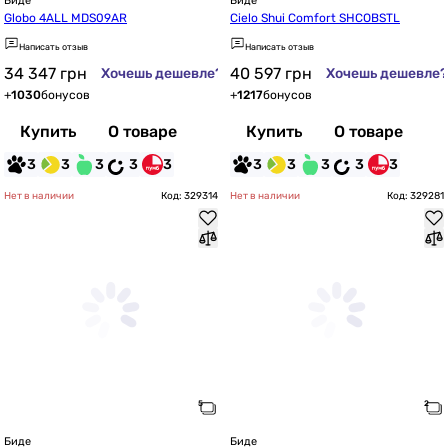
Биде
Биде
Globo 4ALL MDS09AR
Cielo Shui Comfort SHCOBSTL
Написать отзыв
Написать отзыв
34 347
грн
40 597
грн
Хочешь дешевле?
Хочешь дешевле?
+
1030
бонусов
+
1217
бонусов
Купить
О товаре
Купить
О товаре
3
3
3
3
3
3
3
3
3
3
Нет в наличии
Код: 329314
Нет в наличии
Код: 329281
Биде
Биде