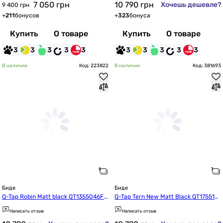
7 050
грн
10 790
грн
Хочешь дешевле?
9 400 грн
+
211
бонусов
+
323
бонуса
Купить
О товаре
Купить
О товаре
3
3
3
3
3
3
3
3
3
3
В наличии
Код: 223822
В наличии
Код: 381693
Биде
Биде
Q-Tap Robin Matt black QT1355046F
Q-Tap Tern New Matt Black QT175513
MB
03GMB
Написать отзыв
Написать отзыв