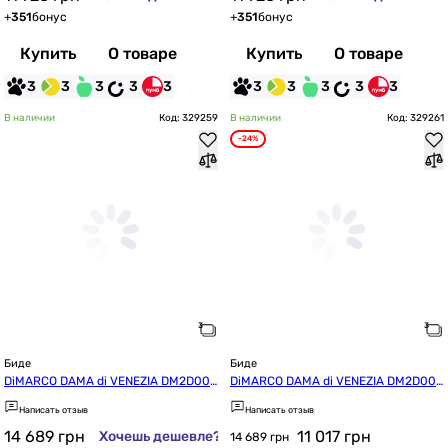
+
351
бонус
+
351
бонус
Купить
О товаре
Купить
О товаре
3
3
3
3
3
3
3
3
3
3
В наличии
Код: 329259
В наличии
Код: 329261
-24%
Биде
Биде
DiMARCO DAMA di VENEZIA DM2D001
DiMARCO DAMA di VENEZIA DM2D001
MI
MA
Написать отзыв
Написать отзыв
14 689
грн
11 017
грн
Хочешь дешевле?
14 689 грн