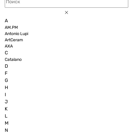
A
AM.PM
Antonio Lupi
ArtCeram
AXA
C
Catalano
D
F
G
H
I
J
K
L
M
N