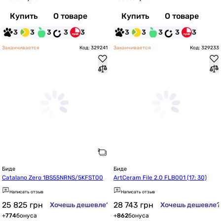
Купить
О товаре
Купить
О товаре
3
3
3
3
3
3
3
3
3
3
Заканчивается
Код: 329241
Заканчивается
Код: 329233
Биде
Биде
Catalano Zero 1BS55NRNS/5KFST00
ArtCeram File 2.0 FLB001 (17; 30)
Написать отзыв
Написать отзыв
25 825
грн
28 743
грн
Хочешь дешевле?
Хочешь дешевле?
+
774
бонуса
+
862
бонуса