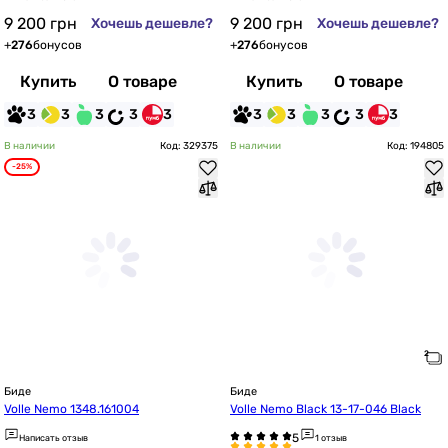
9 200
грн
9 200
грн
Хочешь дешевле?
Хочешь дешевле?
+
276
бонусов
+
276
бонусов
Купить
О товаре
Купить
О товаре
3
3
3
3
3
3
3
3
3
3
В наличии
Код: 329375
В наличии
Код: 194805
-25%
Биде
Биде
Volle Nemo 1348.161004
Volle Nemo Black 13-17-046 Black
Написать отзыв
1 отзыв