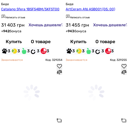
Биде
Биде
Catalano Sfera 1BSF54BM/5KFST00
ArtCeram A16 ASB001 (05; 00)
Написать отзыв
Написать отзыв
31 403
грн
31 455
грн
Хочешь дешевле?
Хочешь дешевле?
+
942
бонуса
+
943
бонуса
Купить
О товаре
Купить
О товаре
3
3
3
3
3
3
3
3
3
3
Заканчивается
Код: 329254
Заканчивается
Код: 329255