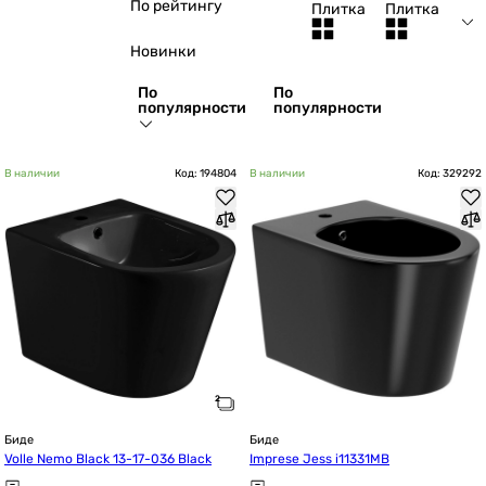
По рейтингу
Плитка
Плитка
Новинки
По
По
популярности
популярности
В наличии
Код: 194804
В наличии
Код: 329292
Биде
Биде
Volle Nemo Black 13-17-036 Black
Imprese Jess i11331MB