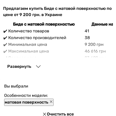
Предлагаем купить Биде с матовой поверхностью по
цене от 9 200 грн. в Украине
Биде с матовой поверхностью
Данные на 
✔️ Количество товаров
41
✔️ Количество производителей
38
✔️ Минимальная цена
9 200 грн
✔️ Максимальная цена
46 616 грн
✔️ Средняя цена
23 692 грн
В прайс-каталоге vencon.ua Биде с матовой
Развернуть
поверхностью можно выгодно приобрести с
доставкой по Украине. При покупке Биде с матовой
поверхностью в нашем магазине доступны
Вы выбрали
разнообразные способы оплаты, покупка в кредит и
множество акций и скидок для каждого покупателя.
Особенности модели:
матовая поверхность
Очистить все