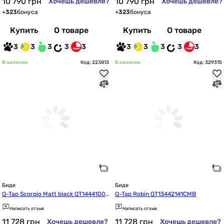
10 790
грн
10 790
грн
Хочешь дешевле?
Хочешь дешевле?
+
323
бонуса
+
323
бонуса
Купить
О товаре
Купить
О товаре
3
3
3
3
3
3
3
3
3
3
В наличии
Код: 223813
В наличии
Код: 329315
Биде
Биде
Q-Tap Scorpio Matt black QT1444100
Q-Tap Robin QT13442141CMB
3CMB
Написать отзыв
Написать отзыв
11 728
грн
11 728
грн
Хочешь дешевле?
Хочешь дешевле?