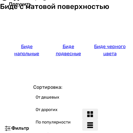
Получить
Биде с матовой поверхностью
Биде
Биде
Биде черного
напольные
подвесные
цвета
Сортировка:
От дешевых
От дорогих
По популярности
Фильтр