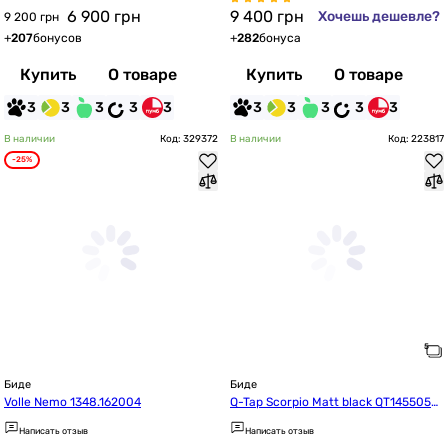
6 900
грн
9 400
грн
Хочешь дешевле?
9 200 грн
+
207
бонусов
+
282
бонуса
Купить
О товаре
Купить
О товаре
3
3
3
3
3
3
3
3
3
3
В наличии
Код: 329372
В наличии
Код: 223817
-25%
Биде
Биде
Volle Nemo 1348.162004
Q-Tap Scorpio Matt black QT1455053
FMB
Написать отзыв
Написать отзыв