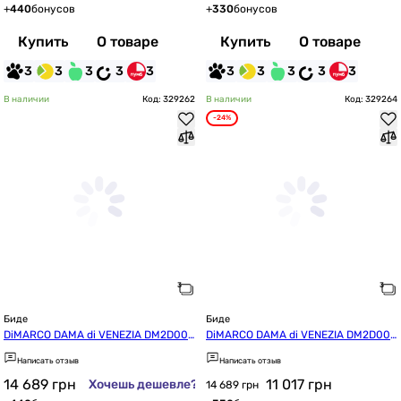
+
440
бонусов
+
330
бонусов
Купить
О товаре
Купить
О товаре
3
3
3
3
3
3
3
3
3
3
В наличии
Код: 329262
В наличии
Код: 329264
-24%
Биде
Биде
DiMARCO DAMA di VENEZIA DM2D001
DiMARCO DAMA di VENEZIA DM2D001
MB
MS
Написать отзыв
Написать отзыв
14 689
грн
11 017
грн
Хочешь дешевле?
14 689 грн