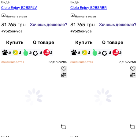
Биде
Биде
Cielo Enjoy EJBSRLV
Cielo Enjoy EJBSRBR
Написать отзыв
Написать отзыв
31 765
грн
31 765
грн
Хочешь дешевле?
Хочешь дешевле?
+
952
бонуса
+
952
бонуса
Купить
О товаре
Купить
О товаре
3
3
3
3
3
3
3
3
3
3
Заканчивается
Код: 329284
Заканчивается
Код: 329258