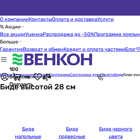
О компании
Контакты
Оплата и доставка
Услуги
% Акции
Все акции
Уценка
Распродажа до -50%
Программа лояльн
Больше
Гарантия
Возврат и обмен
Кредит и оплата частями
Блог

100
Интернет-магазин
Каталог
Сантехника
Сантехника для туалета
Биде
Биде выс
бонусов
Корзина пуста
Получить
Биде высотой 28 см
Биде
Биде
Биде черного
напольные
подвесные
цвета