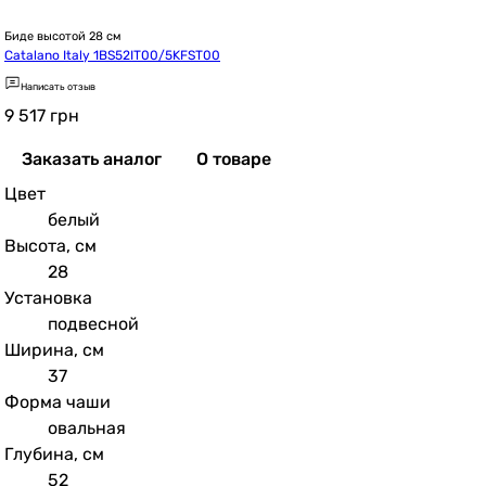
Биде высотой 28 см
Catalano Italy 1BS52IT00/5KFST00
Написать отзыв
9 517
грн
Заказать аналог
О товаре
Цвет
белый
Высота, см
28
Установка
подвесной
Ширина, см
37
Форма чаши
овальная
Глубина, см
52