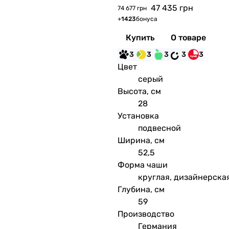
47 435
грн
74 677 грн
+
1423
бонуса
Купить
О товаре
3
3
3
3
3
Цвет
серый
Высота, см
28
Установка
подвесной
Ширина, см
52,5
Форма чаши
круглая, дизайнерска
Глубина, см
59
Производство
Германия