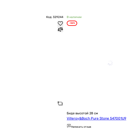
Код: 329244
В наличии
-36%
Биде высотой 28 см
Villeroy&Boch Pure Stone 547001U9
Написать отзыв