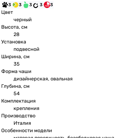
3
3
3
3
3
Цвет
черный
Высота, см
28
Установка
подвесной
Ширина, см
35
Форма чаши
дизайнерская, овальная
Глубина, см
54
Комплектация
крепления
Производство
Италия
Особенности модели
матовая поверхность, безободковая чаша