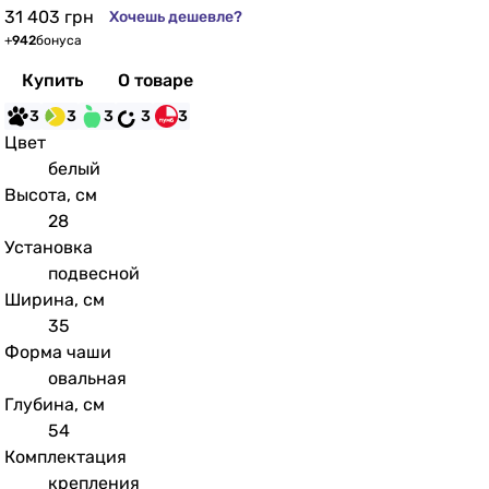
31 403
грн
Хочешь дешевле?
+
942
бонуса
Купить
О товаре
3
3
3
3
3
Цвет
белый
Высота, см
28
Установка
подвесной
Ширина, см
35
Форма чаши
овальная
Глубина, см
54
Комплектация
крепления