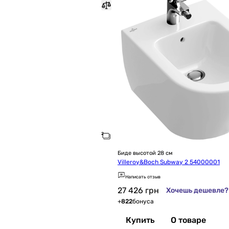
Биде высотой 28 см
Villeroy&Boch Subway 2 54000001
Написать отзыв
27 426
грн
Хочешь дешевле?
+
822
бонуса
Купить
О товаре