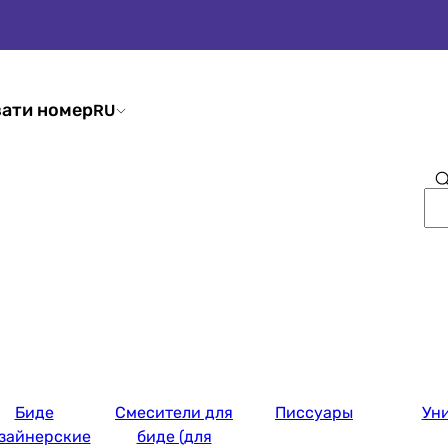
ати номер
RU
Биде
Смесители для
Писсуары
Ун
зайнерские
биде (для