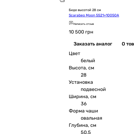
Биде высотой 28 см
Scarabeo Moon 5521+10050A
Написать отзыв
10 500
грн
Заказать аналог
О то
Цвет
белый
Высота, см
28
Установка
подвесной
Ширина, см
36
Форма чаши
овальная
Глубина, см
50,5