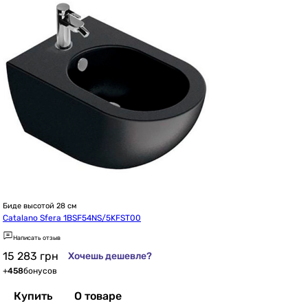
Биде высотой 28 см
Catalano Sfera 1BSF54NS/5KFST00
Написать отзыв
15 283
грн
Хочешь дешевле?
+
458
бонусов
Купить
О товаре