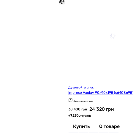
Душевой уголок 
Imprese Vaclav 90x90x195 (s6408695
Написать отзыв
24 320
грн
30 400 грн
+
729
бонусов
Купить
О товаре