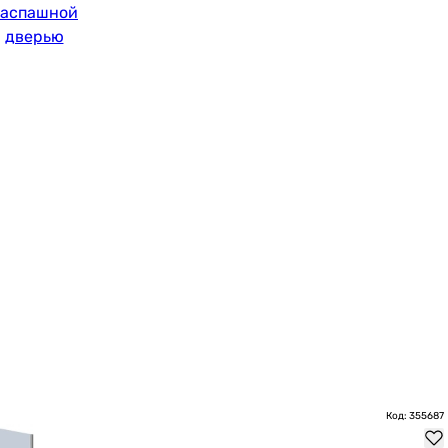
аспашной
дверью
Код: 355687