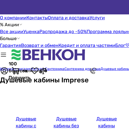
О компании
Контакты
Оплата и доставка
Услуги
% Акции
Все акции
Уценка
Распродажа до -50%
Программа лояльн
Больше
Гарантия
Возврат и обмен
Кредит и оплата частями
Блог

100
Интернет-магазин
Каталог
Сантехника
Сантехника для душа
Душевые кабин
бонусов
Корзина пуста
Получить
Душевые кабины Imprese
Душевые
Душевые
Душевые
кабины с
кабины без
кабины