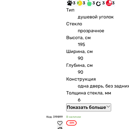
3
3
3
3
3
Тип
душевой уголок
Стекло
прозрачное
Высота, см
195
Ширина, см
90
Глубина, см
90
Конструкция
одна дверь, без задни
Толщина стекла, мм
6
Показать больше
Код: 319899
В наличии
-20%