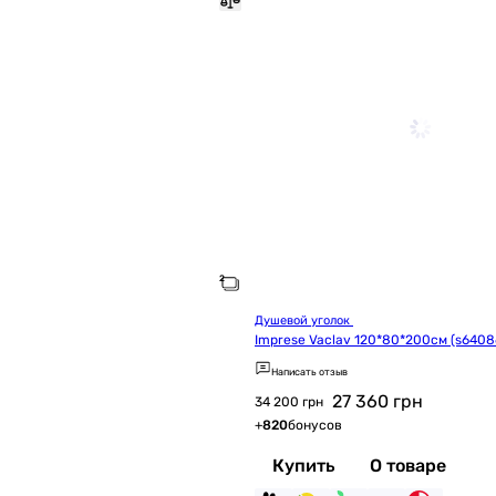
Душевой уголок 
Imprese Vaclav 120*80*200см (s6408
Написать отзыв
27 360
грн
34 200 грн
+
820
бонусов
Купить
О товаре