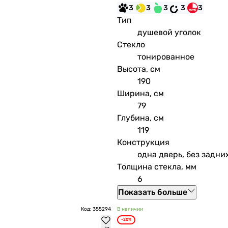
3
3
3
3
3
Тип
душевой уголок
Стекло
тонированное
Высота, см
190
Ширина, см
79
Глубина, см
119
Конструкция
одна дверь, без задни
Толщина стекла, мм
6
Показать больше
Код: 355294
В наличии
-20%