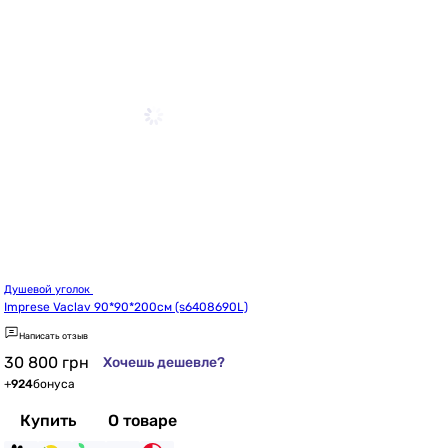
Душевой уголок 
Imprese Vaclav 90*90*200см (s6408690L)
Написать отзыв
30 800
грн
Хочешь дешевле?
+
924
бонуса
Купить
О товаре