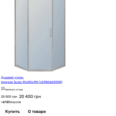
Душевой уголок 
Imprese Scala 90x90x195 (s09806059GR)
Написать отзыв
20 400
грн
25 500 грн
+
612
бонусов
Купить
О товаре