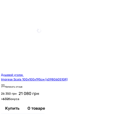
Душевой уголок 
Imprese Scala 100x100x195см (s09806051GR)
Написать отзыв
21 080
грн
26 350 грн
+
632
бонуса
Купить
О товаре