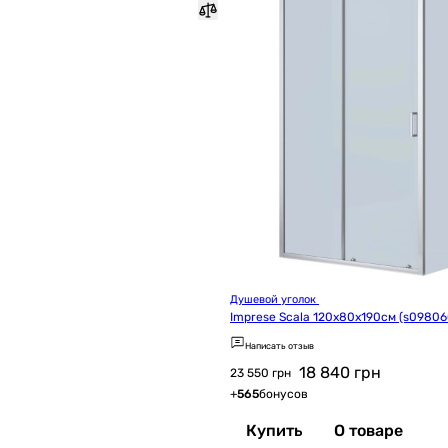
Душевой уголок 
Imprese Scala 120x80x190см (s0980
Написать отзыв
18 840
грн
23 550 грн
+
565
бонусов
Купить
О товаре