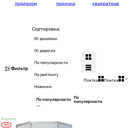
поддоном
поддона
квадратные
Сортировка:
От дешевых
От дорогих
По популярности
Фильтр
По рейтингу
Плитка
Плитка
Новинки
По
По популярности
популярности
В наличии
-20%