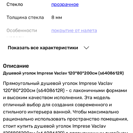
Стекло
прозрачное
Толщина стекла
8 мм
Особенности
покрытие от налета
модели
Показать все характеристики
Технологии
Easy Clean
Материал
алюминий
Описание
профиля
Душевой уголок Imprese Vaclav 120*80*200см (s6408612R)
Прямоугольный душевой уголок Imprese Vaclav
Комплектация
профиль, витраж, дверь,
ручка
,
120*80*200см (s6408612R) - с лаконичными формами
петли, уплотнитель
и высоким качеством исполнения. Эта модель
силиконовый
отличный выбор для создания современного и
Производство
Чешская Республика
стильного интерьера ванной. Чтобы максимально
рационально использовать пространство помещения,
Физические характеристики
стоит купить душевой уголок Imprese Vaclav