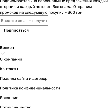
Физические характеристики
Подписывайтесь на персональные предложения каждый
Ширина
вторник и каждый четверг. Без спама. Отправим
120 см
промокод на следующую покупку – 300 грн.
120 см
Глубина
80 см
Подписаться
80 см
Высота
200 см
Венкон
200 см
Цвет профиля
О компании
хром
Контакты
хром
Гарантия
Правила сайта и договор
Гарантия
36 мес.
Политика конфиденциальности
36 мес.
Вакансии
Сотрудничество