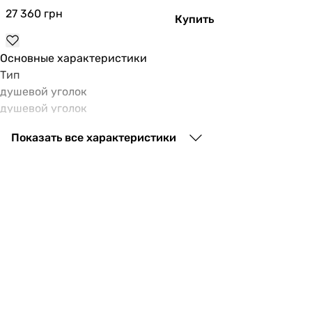
27 360
грн
Купить
Основные характеристики
Тип
душевой уголок
душевой уголок
Форма кабины
Показать все характеристики
прямоугольная
прямоугольная
Тип двери
распашная
распашная
Конструкция
без поддона, без задних стенок, одна дверь
без поддона, без задних стенок, одна дверь
Стекло
прозрачное
прозрачное