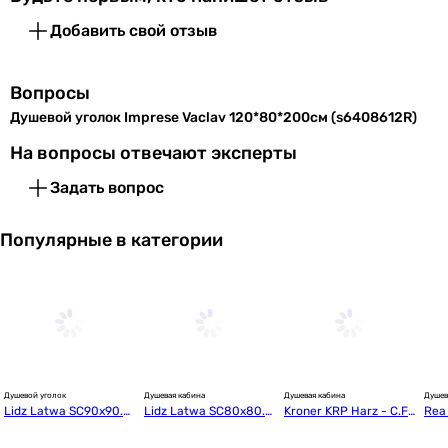
Добавить свой отзыв
Вопросы
Душевой уголок Imprese Vaclav 120*80*200см (s6408612R)
На вопросы отвечают эксперты
Задать вопрос
Популярные в категории
Душевой уголок
Душевая кабина
Душевая кабина
Душев
Lidz Latwa SC90x90.S
Lidz Latwa SC80x80.S
Kroner KRP Harz - C.F.
Rea 
AT.LOW.GR (LLSC9090
AT.MID.GR + Kapielka S
F. 90x90 см (CV02956
(RE
SATLOWGR2)
T80x80x26 (LLSC808
0)