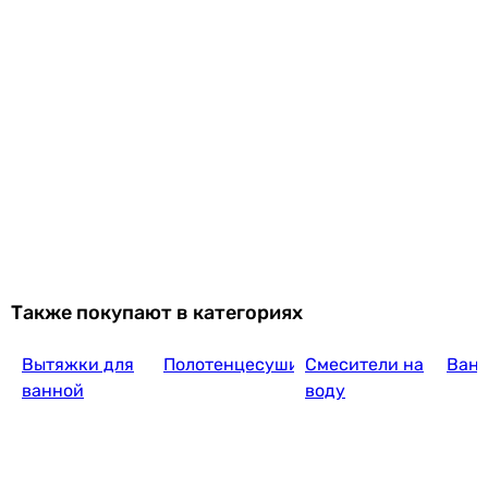
Также покупают в категориях
Вытяжки для
Полотенцесушилки
Смесители на
Ван
ванной
воду