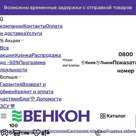
Возможны временные задержки с отправкой товаров
О
компании
Контакты
Оплата
и доставка
Услуги
% Акции
Все
0800
акции
Уценка
Распродажа
Наши
Показат
до -50%
Программа
Киев
Львов
магазины
лояльности
номер
Больше
Гарантия
Возврат и
обмен
Кредит и оплата
частями
Блог
💛 Допомогти
ЗСУ 💙
Каталог
100
Интернет-магазин
Каталог
Сантехника
Сантехника для душа
Душевые кабин
бонусов
Корзина пуста