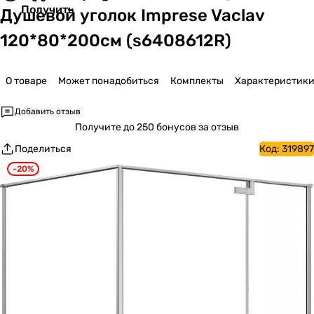
Получить
Душевой уголок Imprese Vaclav
120*80*200см (s6408612R)
О товаре
Может понадобиться
Комплекты
Характеристик
Добавить отзыв
Получите
до 250 бонусов за отзыв
Поделиться
Код:
319897
-20%