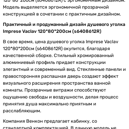
120*80*200см (s6408612R) с эргономичным дизайном.
Ширина
120 см
Модель выделяется эргономичной прозрачной
конструкцией в сочетании с практичным дизайном.
Глубина
80 см
Практичный и продуманный дизайн душевого уголка
Высота
200 см
Imprese Vaclav 120*80*200см (s6408612R)
В свое время, цена душевого уголка Imprese Vaclav
Цвет профиля
хром
120*80*200см (s6408612R) окупится, благодаря
качественной сборке. Стильный хромированный
Гарантия
алюминиевый профиль придает конструкции
элегантный и современный вид. Стеклянные панели и
Гарантия
36 мес.
правосторонняя распашная дверь создают эффект
визуального расширения пространства ванной
Увидели ошибку в описании или характеристиках?
комнаты. Прозрачные витражи способствуют
Сообщите нам об этом!
ощущению свободы и воздушности, делая процесс
Сообщить об ошибке
принятия душа максимально приятным и
Характеристики, комплектация и фотографии Imprese Vaclav
расслабляющим.
120*80*200см (s6408612R) носят ознакомительный характер
Компания Венкон предлагает кабинку, со
и могут изменяться производителем без уведомления.
стандартной комплектацией. В данную модель не
Магазин не несет ответственности за изменения,