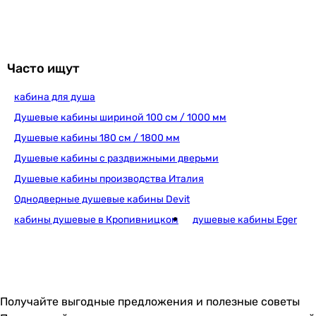
Толщина стекла
8 мм
8 мм
Особенности модели
Часто ищут
покрытие от налета
кабина для душа
покрытие от налета
Технологии
Душевые кабины шириной 100 см / 1000 мм
Easy Clean
Душевые кабины 180 см / 1800 мм
Easy Clean
Душевые кабины с раздвижными дверьми
Материал профиля
Душевые кабины производства Италия
алюминий
алюминий
Однодверные душевые кабины Devit
Комплектация
кабины душевые в Кропивницком
душевые кабины Eger
профиль, витраж, дверь, ручка, петли, уплотнитель сил
профиль, витраж, дверь, ручка, петли, уплотнитель сил
Производство
Чешская Республика
Чешская Республика
Получайте выгодные предложения и полезные советы