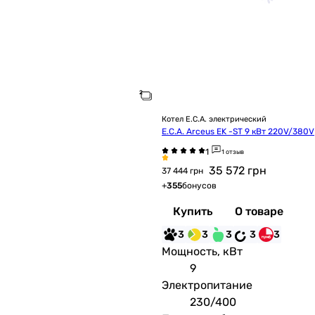
Котел E.C.A. электрический
E.C.A. Arceus EK -ST 9 кВт 220V/380V
1 отзыв
35 572
грн
37 444 грн
+
355
бонусов
Купить
О товаре
3
3
3
3
3
Мощность, кВт
9
Электропитание
230/400