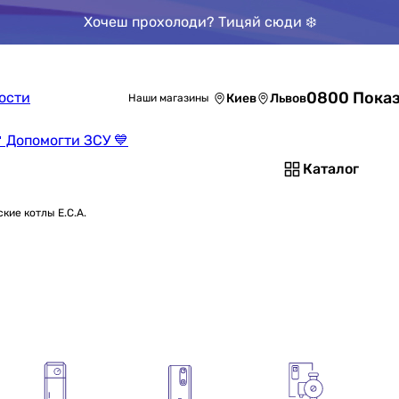
Хочеш прохолоди? Тицяй сюди ❄️
0800 Показ
ости
Киев
Львов
Наши магазины
 Допомогти ЗСУ 💙
Каталог
кие котлы E.C.A.