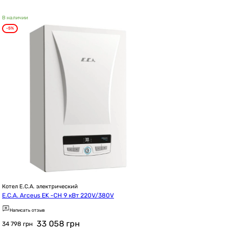
В наличии
-5%
Котел E.C.A. электрический
E.C.A. Arceus EK -CH 9 кВт 220V/380V
Написать отзыв
33 058
грн
34 798 грн