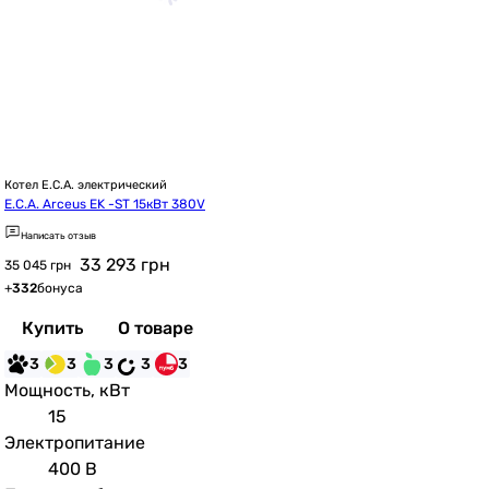
Котел E.C.A. электрический
E.C.A. Arceus EK -ST 15кВт 380V
Написать отзыв
33 293
грн
35 045 грн
+
332
бонуса
Купить
О товаре
3
3
3
3
3
Мощность, кВт
15
Электропитание
400 В