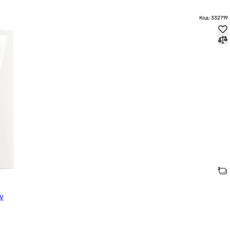
Код: 332719
0V