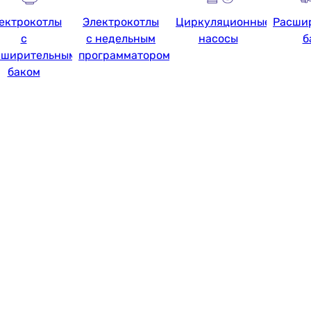
ектрокотлы
Электрокотлы
Циркуляционные
Расши
с
с недельным
насосы
б
сширительным
программатором
баком