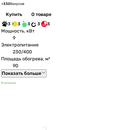
+
330
бонусов
Купить
О товаре
3
3
3
3
3
Мощность, кВт
9
Электропитание
230/400
Площадь обогрева, м²
90
Показать больше
В наличии