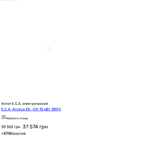
Котел E.C.A. электрический
E.C.A. Arceus EK -CH 15 кВт 380V
Написать отзыв
37 574
грн
39 552 грн
+
375
бонусов