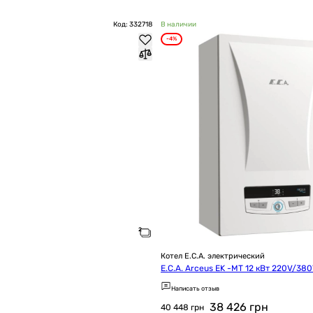
Код: 332718
В наличии
-4%
Котел E.C.A. электрический
E.C.A. Arceus EK -MT 12 кВт 220V/38
Написать отзыв
38 426
грн
40 448 грн