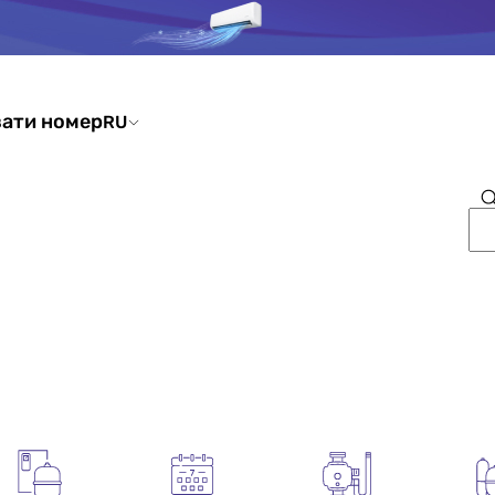
ати номер
RU