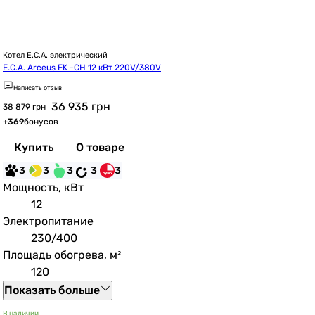
Котел E.C.A. электрический
E.C.A. Arceus EK -CH 12 кВт 220V/380V
Написать отзыв
36 935
грн
38 879 грн
+
369
бонусов
Купить
О товаре
3
3
3
3
3
Мощность, кВт
12
Электропитание
230/400
Площадь обогрева, м²
120
Показать больше
В наличии