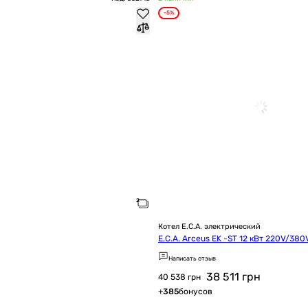
-5%
Котел E.C.A. электрический
E.C.A. Arceus EK -ST 12 кВт 220V/380
Написать отзыв
38 511
грн
40 538 грн
+
385
бонусов