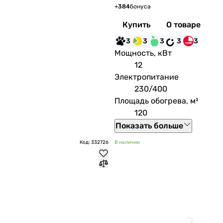
+
384
бонуса
Купить
О товаре
3
3
3
3
3
Мощность, кВт
12
Электропитание
230/400
Площадь обогрева, м²
120
Показать больше
Код: 332726
В наличии