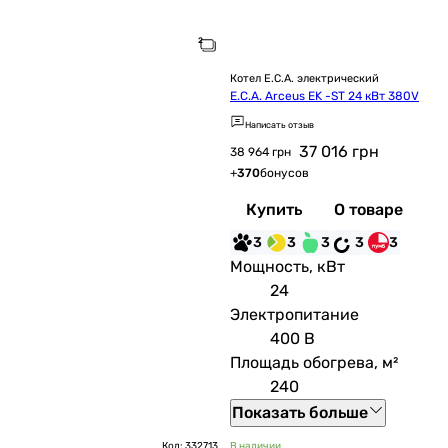
Котел E.C.A. электрический
E.C.A. Arceus EK -ST 24 кВт 380V
Написать отзыв
37 016
грн
38 964 грн
+
370
бонусов
Купить
О товаре
3
3
3
3
3
Мощность, кВт
24
Электропитание
400 В
Площадь обогрева, м²
240
Показать больше
Код: 332713
В наличии