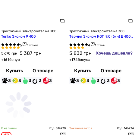
Трехфазный электрокотел на 380 
Трехфазный электрокотел на 380 
Вольт
Вольт
Tenko Эконом 9 400
Термия Эконом КОП 9,0 (б/н) Е 400В 
N
3 отзыва
1 отзыв
5 387
грн
5 832
грн
Хочешь дешевле?
5 670 грн
+
161
бонус
+
174
бонуса
Купить
О товаре
Купить
О товаре
3
3
3
3
3
3
3
3
3
3
В наличии
Код: 314278
Заканчивается
Код: 146274
-11%