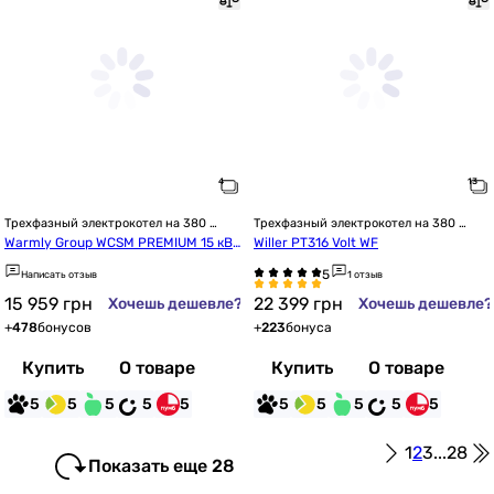
Трехфазный электрокотел на 380 
Трехфазный электрокотел на 380 
Вольт
Вольт
Warmly Group WCSM PREMIUM 15 кВт 
Willer PT316 Volt WF
380В 15кВт симистор Philips с насос
Написать отзыв
1 отзыв
ом (Pm215161)
15 959
грн
22 399
грн
Хочешь дешевле?
Хочешь дешевле?
+
478
бонусов
+
223
бонуса
Купить
О товаре
Купить
О товаре
5
5
5
5
5
5
5
5
5
5
1
2
3
...
28
Показать еще 28