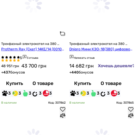
Трехфазный электрокотел на 380 
Трехфазный электрокотел на 380 
Вольт
Вольт
Protherm Ray (Скат) 14KE/14 (00100
Dnipro Мини КЭО-18(380) цифровой
23673)
 с насосом IBO
3 отзыва
Написать отзыв
43 700
грн
14 682
грн
Хочешь дешевле?
48 951 грн
+
437
бонусов
+
440
бонусов
Купить
О товаре
Купить
О товаре
3
3
3
3
3
3
3
3
3
3
В наличии
Код: 307862
В наличии
Код: 307865