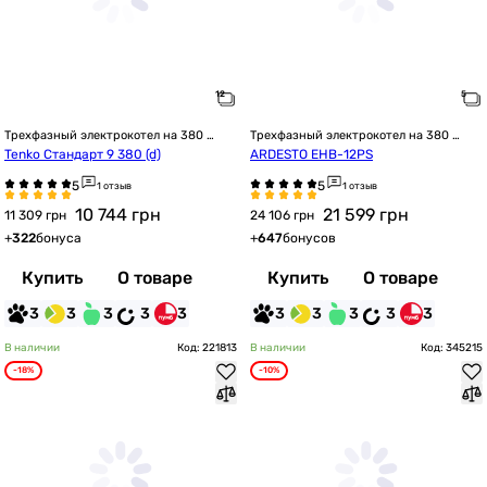
Трехфазный электрокотел на 380 
Трехфазный электрокотел на 380 
Вольт
Вольт
Tenko Стандарт 9 380 (d)
ARDESTO EHB-12PS
1 отзыв
1 отзыв
10 744
грн
21 599
грн
11 309 грн
24 106 грн
+
322
бонуса
+
647
бонусов
Купить
О товаре
Купить
О товаре
3
3
3
3
3
3
3
3
3
3
В наличии
Код: 221813
В наличии
Код: 345215
-18%
-10%