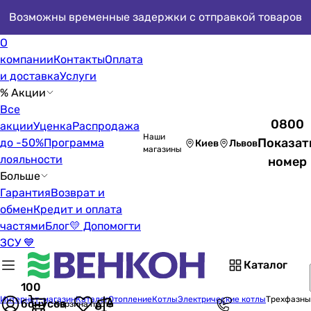
Возможны временные задержки с отправкой товаров
О
компании
Контакты
Оплата
и доставка
Услуги
% Акции
Все
0800
акции
Уценка
Распродажа
Наши
Показат
до -50%
Программа
Киев
Львов
магазины
лояльности
номер
Больше
Гарантия
Возврат и
обмен
Кредит и оплата
частями
Блог
💛 Допомогти
ЗСУ 💙
Каталог
100
Интернет-магазин
Каталог
Отопление
Котлы
Электрические котлы
Трехфазны
бонусов
Корзина пуста