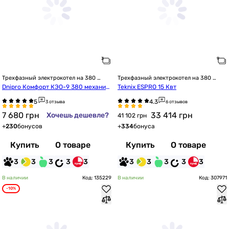
Трехфазный электрокотел на 380 
Трехфазный электрокотел на 380 
Вольт
Вольт
Dnipro Комфорт КЭО-9 380 механич
Teknix ESPRO 15 Квт
еский с насосом IBO
3 отзыва
6 отзывов
7 680
грн
33 414
грн
Хочешь дешевле?
41 102 грн
+
230
бонусов
+
334
бонуса
Купить
О товаре
Купить
О товаре
3
3
3
3
3
3
3
3
3
3
В наличии
Код: 135229
В наличии
Код: 307971
-10%