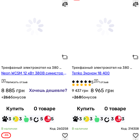
Трехфазный электрокотел на 380 
Трехфазный электрокотел на 380 
Вольт
Вольт
Neon WCSM 12 кВт 380В симистор P
Tenko Эконом 18 400
hilips с насосом (m112313)
Написать отзыв
1 отзыв
8 885
грн
8 965
грн
Хочешь дешевле?
9 437 грн
+
266
бонусов
+
268
бонусов
Купить
О товаре
Купить
О товаре
3
3
5
5
5
3
3
3
3
3
В наличии
Код: 260258
В наличии
Код: 314308
-5%