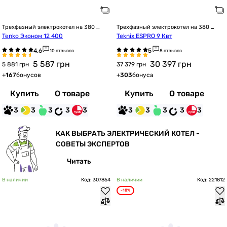
Трехфазный электрокотел на 380 
Трехфазный электрокотел на 380 
Вольт
Вольт
Tenko Эконом 12 400
Teknix ESPRO 9 Квт
10 отзывов
8 отзывов
5 587
грн
30 397
грн
5 881 грн
37 379 грн
+
167
бонусов
+
303
бонуса
Купить
О товаре
Купить
О товаре
3
3
3
3
3
3
3
3
3
3
КАК ВЫБРАТЬ ЭЛЕКТРИЧЕСКИЙ КОТЕЛ -
СОВЕТЫ ЭКСПЕРТОВ
Читать
В наличии
Код: 307864
В наличии
Код: 221812
-18%