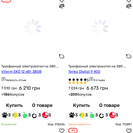
Трехфазный электрокотел на 380 
Трехфазный электрокотел на 380 
Вольт
Вольт
Viterm EKO 12 кВт 380В
Tenko Digital 9 400
Написать отзыв
3 отзыва
6 210
грн
6 673
грн
7 010 грн
7 024 грн
+
186
бонусов
+
200
бонусов
Купить
О товаре
Купить
О товаре
3
3
3
3
3
3
3
3
3
3
В наличии
Код: 312636
Заканчивается
Код: 172897
-5%