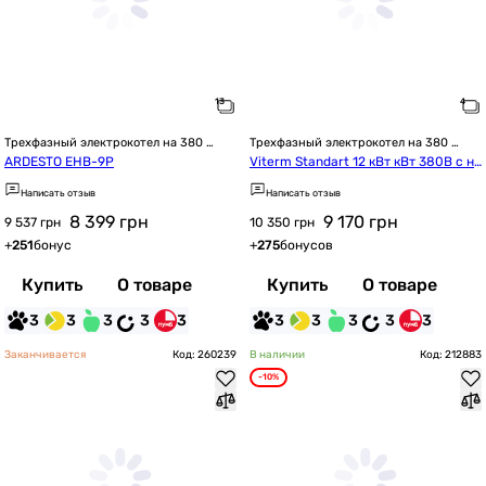
Трехфазный электрокотел на 380 
Трехфазный электрокотел на 380 
Вольт
Вольт
ARDESTO EHB-9P
Viterm Standart 12 кВт кВт 380В с на
сосом
Написать отзыв
Написать отзыв
8 399
грн
9 170
грн
9 537 грн
10 350 грн
+
251
бонус
+
275
бонусов
Купить
О товаре
Купить
О товаре
3
3
3
3
3
3
3
3
3
3
Заканчивается
Код: 260239
В наличии
Код: 212883
-10%