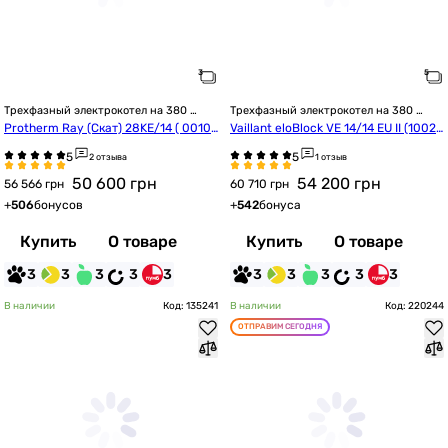
Трехфазный электрокотел на 380 
Трехфазный электрокотел на 380 
Вольт
Вольт
Protherm Ray (Скат) 28KE/14 ( 0010
Vaillant eloBlock VE 14/14 EU II (10023
023677)
685)
2 отзыва
1 отзыв
50 600
грн
54 200
грн
56 566 грн
60 710 грн
+
506
бонусов
+
542
бонуса
Купить
О товаре
Купить
О товаре
3
3
3
3
3
3
3
3
3
3
В наличии
Код: 135241
В наличии
Код: 220244
ОТПРАВИМ СЕГОДНЯ