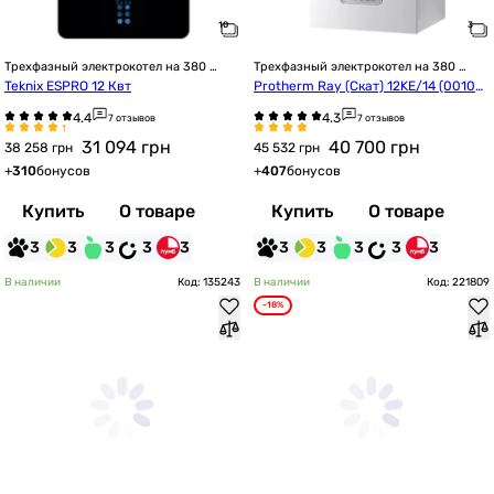
Трехфазный электрокотел на 380 
Трехфазный электрокотел на 380 
Вольт
Вольт
Teknix ESPRO 12 Квт
Protherm Ray (Скат) 12KE/14 (00100
23672)
7 отзывов
7 отзывов
31 094
грн
40 700
грн
38 258 грн
45 532 грн
+
310
бонусов
+
407
бонусов
Купить
О товаре
Купить
О товаре
3
3
3
3
3
3
3
3
3
3
В наличии
Код: 135243
В наличии
Код: 221809
-18%