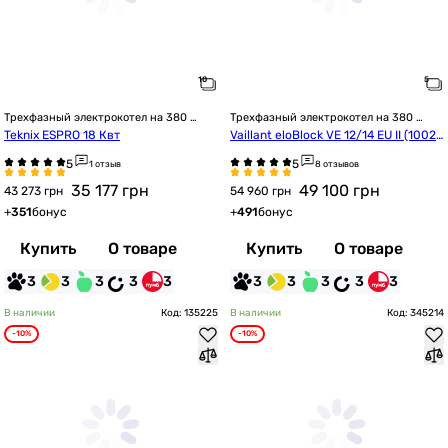
Трехфазный электрокотел на 380 
Трехфазный электрокотел на 380 
Вольт
Вольт
Teknix ESPRO 18 Квт
Vaillant eloBlock VE 12/14 EU II (10023
684)
1 отзыв
8 отзывов
35 177
грн
49 100
грн
43 273 грн
54 960 грн
+
351
бонус
+
491
бонус
Купить
О товаре
Купить
О товаре
3
3
3
3
3
3
3
3
3
3
В наличии
Код: 135225
В наличии
Код: 345214
-10%
-10%