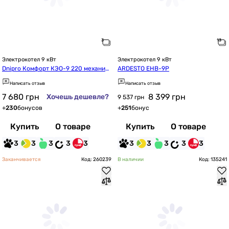
Электрокотел 9 кВт
Электрокотел 9 кВт
Dnipro Комфорт КЭО-9 220 механич
ARDESTO EHB-9P
еский с насосом IBO
Написать отзыв
Написать отзыв
7 680
грн
8 399
грн
Хочешь дешевле?
9 537 грн
+
230
бонусов
+
251
бонус
Купить
О товаре
Купить
О товаре
3
3
3
3
3
3
3
3
3
3
Заканчивается
Код: 260239
В наличии
Код: 135241