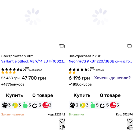
Электрокотел 9 кВт
Электрокотел 9 кВт
Vaillant eloBlock VE 9/14 EU II (100236
Neon WCS 9 кВт 220/380В симистор
83)
 Philips (s19312)
5 отзывов
1 отзыв
47 700
грн
6 196
грн
Хочешь дешевле?
53 458 грн
+
477
бонусов
+
185
бонусов
Купить
О товаре
Купить
О товаре
3
3
3
3
3
3
3
5
5
5
Заканчивается
Код: 222942
В наличии
Код: 312674