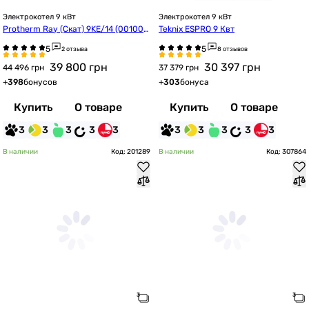
Электрокотел 9 кВт
Электрокотел 9 кВт
Protherm Ray (Скат) 9KE/14 (001002
Teknix ESPRO 9 Квт
3671)
2 отзыва
8 отзывов
39 800
грн
30 397
грн
44 496 грн
37 379 грн
+
398
бонусов
+
303
бонуса
Купить
О товаре
Купить
О товаре
3
3
3
3
3
3
3
3
3
3
В наличии
Код: 201289
В наличии
Код: 307864