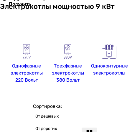
Получить
Электрокотлы мощностью 9 кВт
Однофазные
Трехфазные
Одноконтурные
электрокотлы
электрокотлы
электрокотлы
220 Вольт
380 Вольт
Сортировка:
От дешевых
От дорогих