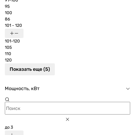
91-100
95
комплектации, а погодозависимое управление, Wi-Fi,
100
программатор сделают пользование комфортным.
86
Переходите в наш каталог, чтобы выбрать и заказать
101 - 120
электрокотёл мощностью 9 кВт с оперативной
доставкой.
101-120
105
110
120
Показать еще (5)
Мощность, кВт
до 3