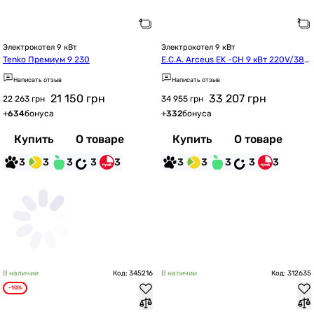
Электрокотел 9 кВт
Электрокотел 9 кВт
Tenko Премиум 9 230
E.C.A. Arceus EK -CH 9 кВт 220V/380
V
Написать отзыв
Написать отзыв
21 150
грн
33 207
грн
22 263 грн
34 955 грн
+
634
бонуса
+
332
бонуса
Купить
О товаре
Купить
О товаре
3
3
3
3
3
3
3
3
3
3
В наличии
Код: 345216
В наличии
Код: 312635
-10%