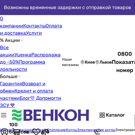
Возможны временные задержки с отправкой товаров
О
компании
Контакты
Оплата
и доставка
Услуги
% Акции
Все
0800
акции
Уценка
Распродажа
Наши
Показат
до -50%
Программа
Киев
Львов
магазины
лояльности
номер
Больше
Гарантия
Возврат и
обмен
Кредит и оплата
частями
Блог
💛 Допомогти
ЗСУ 💙
Каталог
100
Интернет-магазин
Каталог
Отопление
Котлы
Электрические котлы
Электроко
бонусов
Корзина пуста