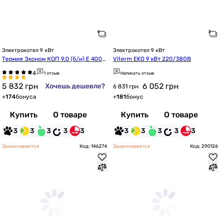
Электрокотел 9 кВт
Электрокотел 9 кВт
Термия Эконом КОП 9,0 (б/н) Е 400В 
Viterm EKO 9 кВт 220/380В
N
1 отзыв
Написать отзыв
5 832
грн
6 052
грн
Хочешь дешевле?
6 831 грн
+
174
бонуса
+
181
бонус
Купить
О товаре
Купить
О товаре
3
3
3
3
3
3
3
3
3
3
Заканчивается
Код: 146274
Заканчивается
Код: 290126