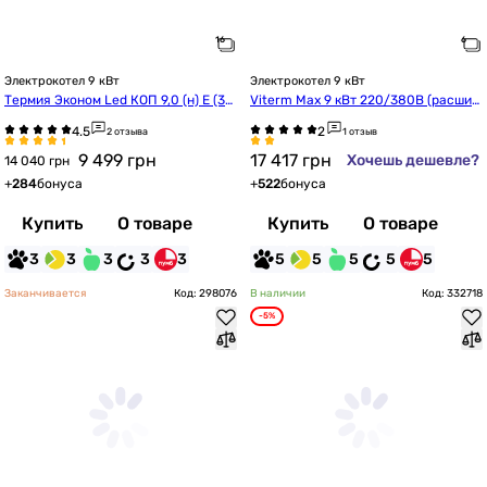
Электрокотел 9 кВт
Электрокотел 9 кВт
Термия Эконом Led КОП 9,0 (н) Е (3Х
Viterm Max 9 кВт 220/380В (расшир
400В) NL
ительный бак + насос + группа безо
2 отзыва
1 отзыв
пасности)
9 499
грн
17 417
грн
Хочешь дешевле?
14 040 грн
+
284
бонуса
+
522
бонуса
Купить
О товаре
Купить
О товаре
3
3
3
3
3
5
5
5
5
5
Заканчивается
Код: 298076
В наличии
Код: 332718
-5%