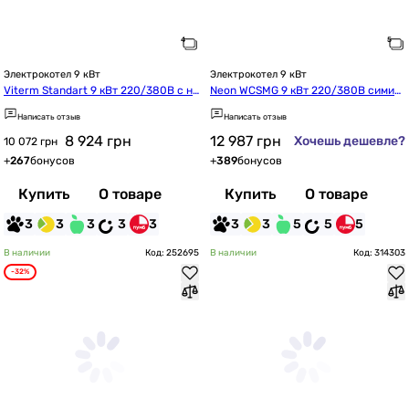
Электрокотел 9 кВт
Электрокотел 9 кВт
Viterm Standart 9 кВт 220/380В с на
Neon WCSMG 9 кВт 220/380В симис
сосом
тор Philips с насосом и группой безо
Написать отзыв
Написать отзыв
пасности (mg19324)
8 924
грн
12 987
грн
Хочешь дешевле?
10 072 грн
+
267
бонусов
+
389
бонусов
Купить
О товаре
Купить
О товаре
3
3
3
3
3
3
3
5
5
5
В наличии
Код: 252695
В наличии
Код: 314303
-32%