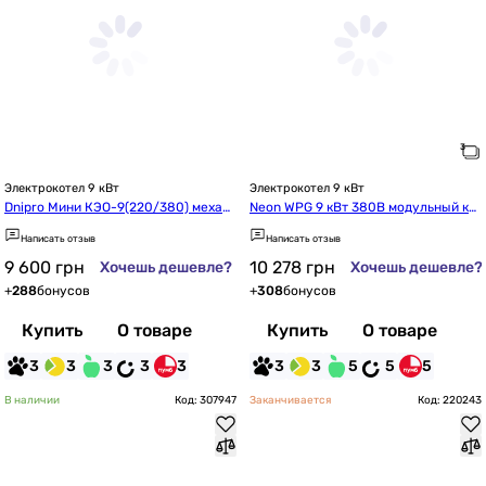
Электрокотел 9 кВт
Электрокотел 9 кВт
Dnipro Мини КЭО-9(220/380) механ
Neon WPG 9 кВт 380В модульный ко
ический без насоса
нтактор ETI (G19217c)
Написать отзыв
Написать отзыв
9 600
грн
10 278
грн
Хочешь дешевле?
Хочешь дешевле?
+
288
бонусов
+
308
бонусов
Купить
О товаре
Купить
О товаре
3
3
3
3
3
3
3
5
5
5
В наличии
Код: 307947
Заканчивается
Код: 220243