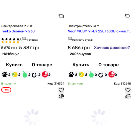
Электрокотел 9 кВт
Электрокотел 9 кВт
Tenko Эконом 9 230
Neon WCSM 9 кВт 220/380В симисто
р Philips с насосом (m19318)
4 отзыва
Написать отзыв
5 387
грн
8 686
грн
Хочешь дешевле?
5 670 грн
+
161
бонус
+
260
бонусов
Купить
О товаре
Купить
О товаре
3
3
3
3
3
3
3
5
5
5
В наличии
Код: 314324
В наличии
Код: 312648
-11%