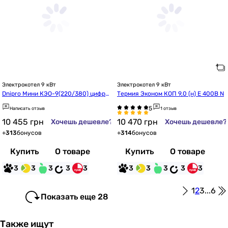
Электрокотел 9 кВт
Электрокотел 9 кВт
Dnipro Мини КЭО-9(220/380) цифро
Термия Эконом КОП 9,0 (н) Е 400В N
вой без насоса
Написать отзыв
1 отзыв
10 455
грн
10 470
грн
Хочешь дешевле?
Хочешь дешевле?
+
313
бонусов
+
314
бонусов
Купить
О товаре
Купить
О товаре
3
3
3
3
3
3
3
3
3
3
1
2
3
...
6
Показать еще 28
Также ищут