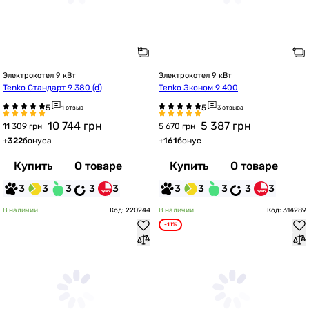
Электрокотел 9 кВт
Электрокотел 9 кВт
Tenko Стандарт 9 380 (d)
Tenko Эконом 9 400
1 отзыв
3 отзыва
10 744
грн
5 387
грн
11 309 грн
5 670 грн
+
322
бонуса
+
161
бонус
Купить
О товаре
Купить
О товаре
3
3
3
3
3
3
3
3
3
3
В наличии
Код: 220244
В наличии
Код: 314289
-11%