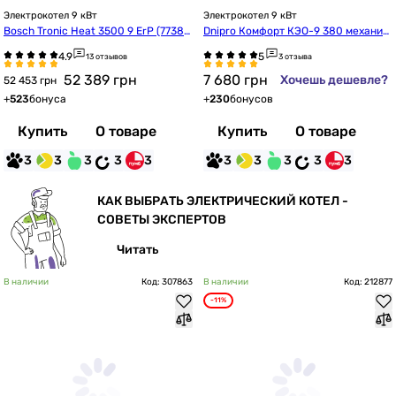
Электрокотел 9 кВт
Электрокотел 9 кВт
Bosch Tronic Heat 3500 9 ErP (77385
Dnipro Комфорт КЭО-9 380 механич
04945)
еский с насосом IBO
13 отзывов
3 отзыва
52 389
грн
7 680
грн
Хочешь дешевле?
52 453 грн
+
523
бонуса
+
230
бонусов
Купить
О товаре
Купить
О товаре
3
3
3
3
3
3
3
3
3
3
КАК ВЫБРАТЬ ЭЛЕКТРИЧЕСКИЙ КОТЕЛ -
СОВЕТЫ ЭКСПЕРТОВ
Читать
В наличии
Код: 307863
В наличии
Код: 212877
-11%