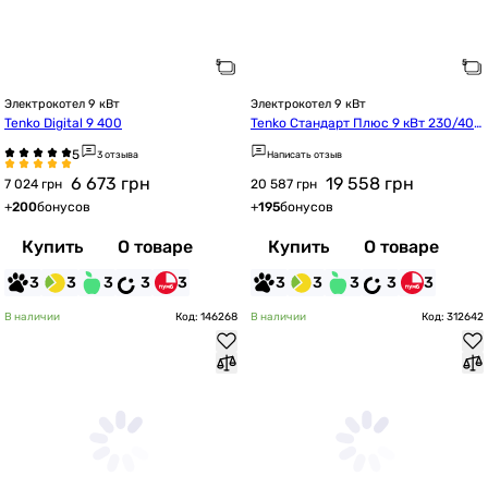
Электрокотел 9 кВт
Электрокотел 9 кВт
Tenko Digital 9 400
Tenko Стандарт Плюс 9 кВт 230/400 
(2 блока)
3 отзыва
Написать отзыв
6 673
грн
19 558
грн
7 024 грн
20 587 грн
+
200
бонусов
+
195
бонусов
Купить
О товаре
Купить
О товаре
3
3
3
3
3
3
3
3
3
3
В наличии
Код: 146268
В наличии
Код: 312642