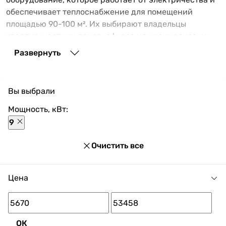
обеспечивает теплоснабжение для помещений
площадью 90-100 м². Их выбирают владельцы
квартир, частных домов, офисов или коммерческих
зданий, чтобы организовать экологичное отопление
Развернуть
без шума и дыма. Это удобное решение, если ваш
объект не подключен к газоснабжению или вы не
хотите тратить силы на заготовку топлива.
Вы выбрали
Электрокотлы 9 кВт, которые можно приобрести в
Мощность, кВт:
Венкон
9
В каталоге Vencon представлен широкий выбор
электрокотлов на 9 кВт, среди которых вы найдете:
Очистить все
одноконтурные – для обогрева;
двухконтурные – для отопления и нагрева воды.
Цена
Покупателям предлагается техника Tenko, Neon,
Warmly Group, Dnipro, Bosch и других брендов. Всего
у нас представлено производителей – 37 шт. Онлайн-
ОК