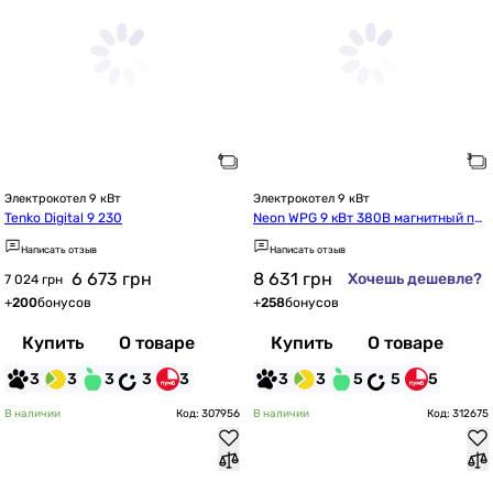
Электрокотел 9 кВт
Электрокотел 9 кВт
Tenko Digital 9 230
Neon WPG 9 кВт 380В магнитный пу
скатель TAKEL (G19216p)
Написать отзыв
Написать отзыв
6 673
грн
8 631
грн
Хочешь дешевле?
7 024 грн
+
200
бонусов
+
258
бонусов
Купить
О товаре
Купить
О товаре
3
3
3
3
3
3
3
5
5
5
В наличии
Код: 307956
В наличии
Код: 312675